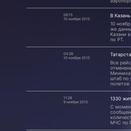
аэропор
06:15
В Казань
10 ноября 2015
10 ноябр
же данн
Казани 
по РТ.
04:26
Татарст
10 ноября 2015
Все рейс
отменен
Минниха
штаб по
полетов 
11:28
1330 жит
9 ноября 2015
С момен
сообщен
количес
МЧС по 