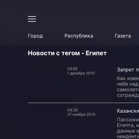
Город
Республика
Газета
Новости с тегом - Египет
05:56
Запрет п
1 декабря 2015
Как изве
небе на
самолето
согражд
04:26
Казански
27 ноября 2015
Пассажи
Египта, 
данные 
неиденти