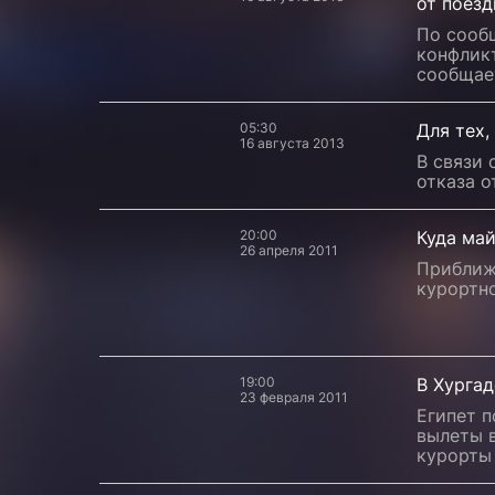
от поезд
По сооб
конфлик
сообщае
05:30
Для тех,
16 августа 2013
В связи 
отказа о
20:00
Куда ма
26 апреля 2011
Приближа
курортно
19:00
В Хургад
23 февраля 2011
Египет п
вылеты в
курорты 