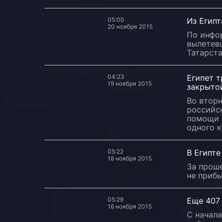
05:00
Из Египт
20 ноября 2015
По инфор
вылетев
Татарста
04:23
Египет т
19 ноября 2015
закрыто
Во вторн
российск
помощи 
одного к
05:22
В Египте
18 ноября 2015
За прош
не приб
05:29
Еще 407 
16 ноября 2015
С начала