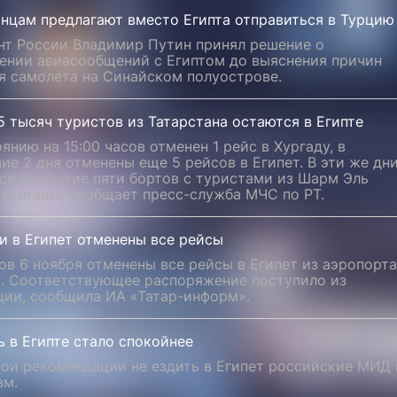
анцам предлагают вместо Египта отправиться в Турцию
нт России Владимир Путин принял решение о
ении авиасообщений с Египтом до выяснения причин
я самолета на Синайском полуострове.
5 тысяч туристов из Татарстана остаются в Египте
янию на 15:00 часов отменен 1 рейс в Хургаду, в
е 2 дня отменены еще 5 рейсов в Египет. В эти же дн
ся прибытие пяти бортов с туристами из Шарм Эль
 Хургады, сообщает пресс-служба МЧС по РТ.
и в Египет отменены все рейсы
ов 6 ноября отменены все рейсы в Египет из аэропорта
». Соответствующее распоряжение поступило из
ции, сообщила ИА «Татар-информ».
 в Египте стало спокойнее
вои рекомендации не ездить в Египет российские МИД 
зм.