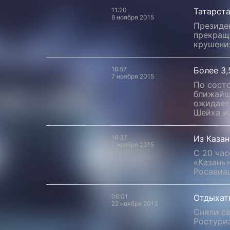
11:20
Татарст
8 ноября 2015
Президе
прекращ
крушени
16:57
Более 3,
7 ноября 2015
По состо
ближайши
ожидает
Шейха и
16:37
Из Казан
7 ноября 2015
С 20 час
«Казань
Росавиа
06:01
Отдыхать
22 ноября 2013
Сняли с
Ростури