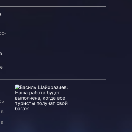
в
сс-
в
ще
сь
 в
из