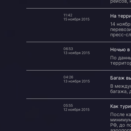
рейсов, 
11:42
На терри
15 ноября 2015
14 ноябр
перевоз
пресс-с
06:53
Ночью в 
13 ноября 2015
По данн
территор
04:26
Багаж в
13 ноября 2015
В между
багажа, 
05:55
Как тур
12 ноября 2015
После к
минимум
РФ, до п
аэропорт