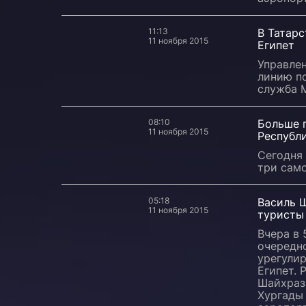
11:13
В Татарс
11 ноября 2015
Египет
Управле
линию по
служба 
08:10
Больше 
11 ноября 2015
Республи
Сегодня
три само
05:18
Василь Ш
11 ноября 2015
туристы
Вчера в
очередн
урегулир
Египет. 
Шайхраз
Хургады 