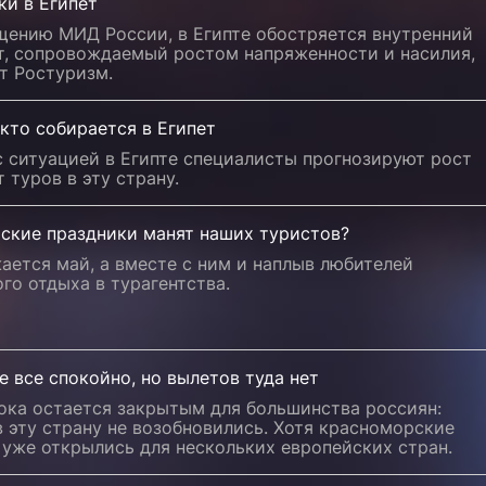
ки в Египет
щению МИД России, в Египте обостряется внутренний
т, сопровождаемый ростом напряженности и насилия,
т Ростуризм.
 кто собирается в Египет
с ситуацией в Египте специалисты прогнозируют рост
т туров в эту страну.
йские праздники манят наших туристов?
ется май, а вместе с ним и наплыв любителей
го отдыха в турагентства.
е все спокойно, но вылетов туда нет
ока остается закрытым для большинства россиян:
 эту страну не возобновились. Хотя красноморские
уже открылись для нескольких европейских стран.