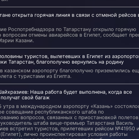
тане открыта горячая линия в связи с отменой рейсов 
ние Роспотребнадзора по Татарстану открыло горячую
 вопросам отмены авиарейсов в Египет, сообщает пре
Мэрии Казани.
половины туристов, вылетевших в Египет из аэропорто
ки Татарстан, благополучно вернулись на родину
 в казанском аэропорту благополучно приземлились е
лета с туристами из Египта.
айхразиев: Наша работа будет выполнена, когда все
 получат свой багаж
 5 утра в международном аэропорту «Казань» состояло
ое совещание республиканского штаба по
ованию вопросов, связанных с приостановкой полетов
Руководитель штаба вице-премьер Татарстана Василь
иев встретил туристов, прилетевших рейсом №41950 
(Египет), лично проинспектировал условия работы