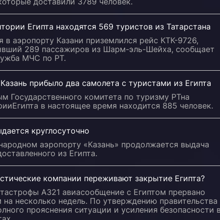
которые доставили 3789 человек.
тории Египта находятся 569 туристов из Татарстана
я в аэропорту Казани приземлился рейс КТК-9726,
ивший 289 пассажиров из Шарм-эль-Шейха, сообщает
лужба МЧС по РТ.
Казань прибыло два самолета с туристами из Египта
ым Государственного комитета по туризму РТна
ииЕгипта в настоящее время находится 885 человек.
ыдается круглосуточно
народном аэропорту «Казань» продолжается выдача
доставленного из Египта.
истические компании переживают закрытие Египта?
атастрофы А321 авиасообщение с Египтом прервано
 на несколько недель. По утверждению правительства
олного прояснения ситуации и усиления безопасности 
ах.