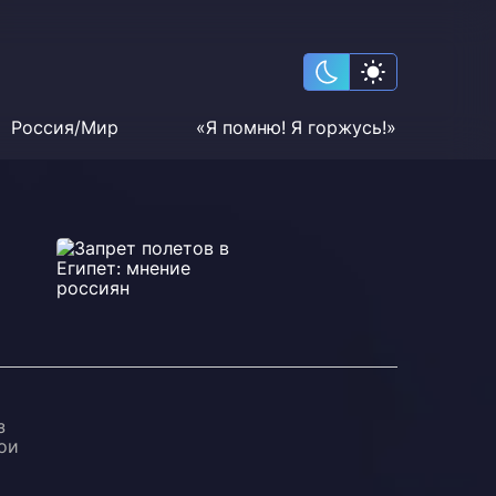
Россия/Мир
«Я помню! Я горжусь!»
з
ои