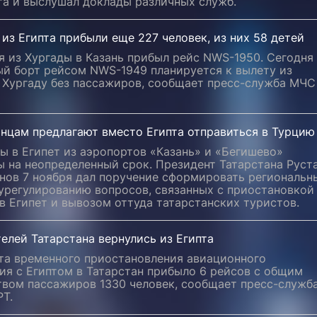
та и выслушал доклады различных служб.
 из Египта прибыли еще 227 человек, из них 58 детей
я из Хургады в Казань прибыл рейс NWS-1950. Сегодня
ый борт рейсом NWS-1949 планируется к вылету из
в Хургаду без пассажиров, сообщает пресс-служба МЧС
анцам предлагают вместо Египта отправиться в Турцию
ы в Египет из аэропортов «Казань» и «Бегишево»
ы на неопределенный срок. Президент Татарстана Руст
нов 7 ноября дал поручение сформировать региональн
 урегулированию вопросов, связанных с приостановкой
в Египет и вывозом оттуда татарстанских туристов.
елей Татарстана вернулись из Египта
та временного приостановления авиационного
ия с Египтом в Татарстан прибыло 6 рейсов с общим
твом пассажиров 1330 человек, сообщает пресс-служб
РТ.