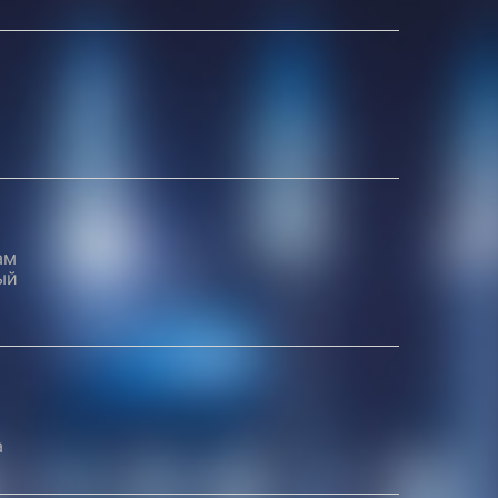
ам
ый
а