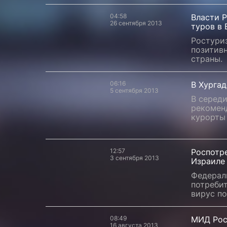
04:58
Власти 
26 сентября 2013
туров в 
Ростури
позитивн
страны.
06:16
В Хургад
5 сентября 2013
В серед
рекомен
курорты 
12:57
Роспотр
3 сентября 2013
Израиле 
Федерал
потребит
вирус п
08:49
МИД Рос
16 августа 2013