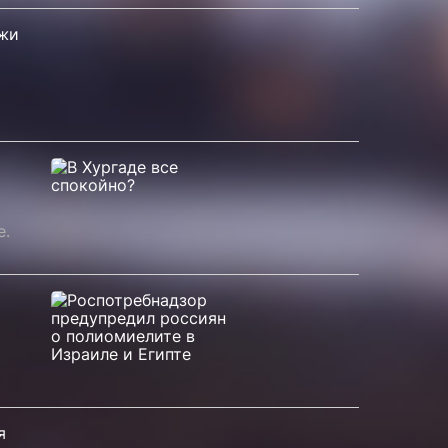
ажи
е.
я