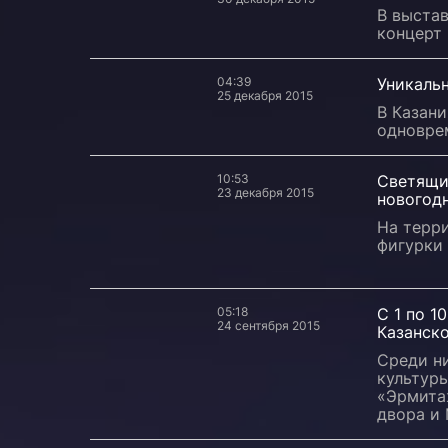
В выста
концерт 
04:39
Уникаль
25 декабря 2015
В Казани
одновре
10:53
Светящи
23 декабря 2015
новогод
На терр
фигурки
05:18
С 1 по 1
24 сентября 2015
Казанск
Среди н
культуры
«Эрмита
двора и