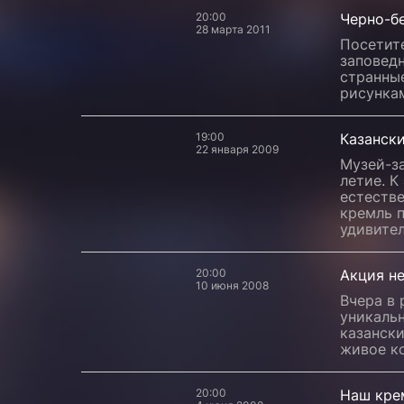
20:00
Черно-бе
28 марта 2011
Посетите
заповед
странны
рисунка
19:00
Казанск
22 января 2009
Музей-за
летие. К
естестве
кремль 
удивите
20:00
Акция н
10 июня 2008
Вчера в 
уникальн
казански
живое к
20:00
Наш кре