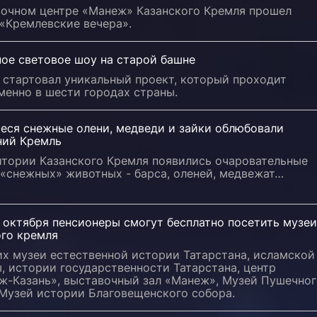
вочном центре «Манеж» Казанского Кремля прошел
«Кремлевские вечера».
ное световое шоу на старой башне
 стартовал уникальный проект, который проходит
менно в шести городах страны.
еся снежные олени, медведи и зайки облюбовали
ний Кремль
итории Казанского Кремля появились очаровательные
 «снежных» животных - барса, оленей, медвежат…
0 октября пенсионеры смогут бесплатно посетить музеи
ого кремля
их музеи естественной истории Татарстана, исламской
, истории государственности Татарстана, центр
ж-Казань», выставочный зал «Манеж», Музей Пушечног
 Музей истории Благовещенского собора.