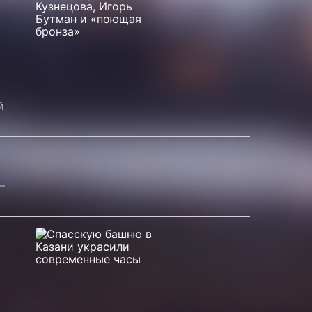
-
й
–