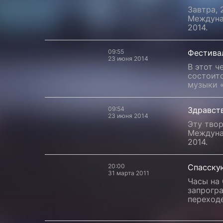
Завтра, 
Междуна
2014.
09:55
Фестива
23 июня 2014
В этот ч
состоитс
музыки 
09:54
Здравств
23 июня 2014
Эту твор
Междуна
2014.
20:00
Спасску
31 марта 2011
Часы на
запрогр
переходе