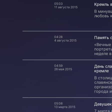
05:03
Кремль в
11 августа 2015
В минув
любовь 
04:28
Память 
4 августа 2015
«Вечные 
портреты
неделе в
04:59
День сл
26 мая 2015
кремле
В столи
славянск
организ
города и
05:08
Девушек
13 марта 2015
7 марта