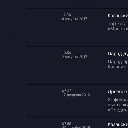
12:00
Казанск
9 августа 2017
Торжест
«Манеж»
10:56
Парад д
2 августа 2017
Парад п
Казани».
05:48
Древнее
17 февраля 2016
21 февра
выставк
«Поедин
07:59
Казанск
30 декабря 2015