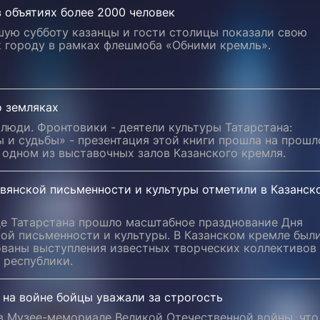
 объятиях более 2000 человек
шую субботу казанцы и гости столицы показали свою
к городу в рамках флешмоба «Обними кремль».
о земляках
люди. Фронтовики - деятели культуры Татарстана:
 и судьбы» - презентация этой книги прошла на прошл
 одном из выставочных залов Казанского кремля.
авянской письменности и культуры отметили в Казанск
це Татарстана прошло масштабное празднование Дня
ой письменности и культуры. В Казанском кремле был
ованы выступления известных творческих коллективов
 республики.
 на войне бойцы уважали за строгость
 в Музее-мемориале Великой Отечественной войны, что