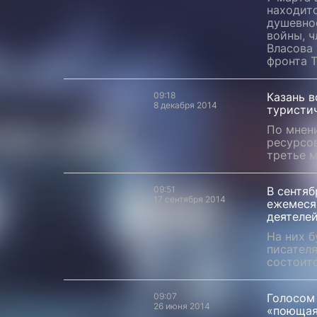
находитс
душевно
войны, ч
Власова 
фронта 
09:18
Казань 
8 декабря 2014
туристи
По мнен
ресурсов
третье м
09:51
В сентяб
17 сентября 2014
ежемеся
деятеле
На них б
писател
состоит
09:07
Голосом 
26 июня 2014
«поющая