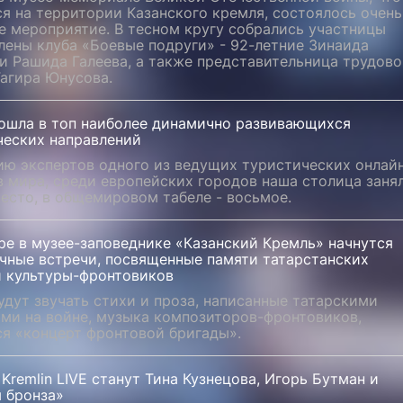
я на территории Казанского кремля, состоялось очень
е мероприятие. В тесном кругу собрались участницы
лены клуба «Боевые подруги» - 92-летние Зинаида
и Рашида Галеева, а также представительница трудово
Тагира Юнусова.
вошла в топ наиболее динамично развивающихся
ческих направлений
ию экспертов одного из ведущих туристических онлай
 мира, среди европейских городов наша столица заня
есто, в общемировом табеле - восьмое.
ре в музее-заповеднике «Казанский Кремль» начнутся
чные встречи, посвященные памяти татарстанских
й культуры-фронтовиков
удут звучать стихи и проза, написанные татарскими
ями на войне, музыка композиторов-фронтовиков,
ся «концерт фронтовой бригады».
Kremlin LIVE станут Тина Кузнецова, Игорь Бутман и
 бронза»