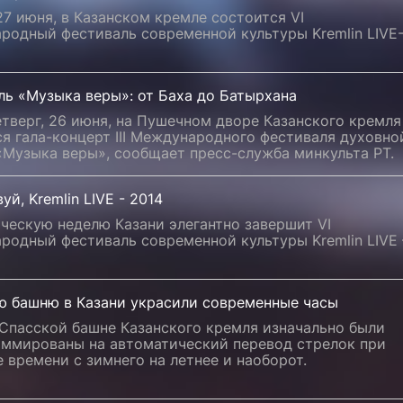
27 июня, в Казанском кремле состоится VI
родный фестиваль современной культуры Kremlin LIVE
ль «Музыка веры»: от Баха до Батырхана
етверг, 26 июня, на Пушечном дворе Казанского кремля
я гала-концерт III Международного фестиваля духовно
«Музыка веры», сообщает пресс-служба минкульта РТ.
уй, Kremlin LIVE - 2014
ческую неделю Казани элегантно завершит VI
родный фестиваль современной культуры Kremlin LIVE 
ю башню в Казани украсили современные часы
 Спасской башне Казанского кремля изначально были
аммированы на автоматический перевод стрелок при
 времени с зимнего на летнее и наоборот.