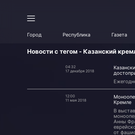
Город
Республика
Газета
Новости с тегом - Казанский крем
04:32
Казанск
17 декабря 2018
достопр
Ежегодн
12:00
Моноопе
11 мая 2018
Кремле
В выста
моноопе
Анны Фр
еврейско
от фашис