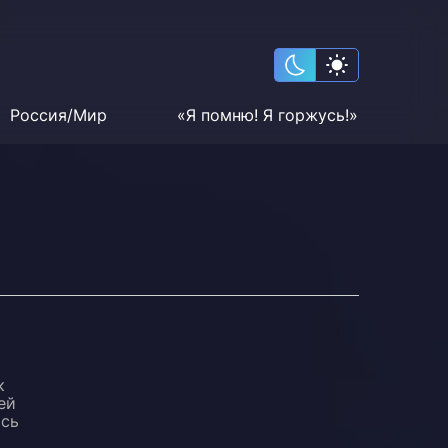
Россия/Мир
«Я помню! Я горжусь!»
к
ей
ась