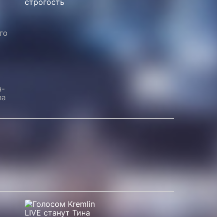
го
н-
ла