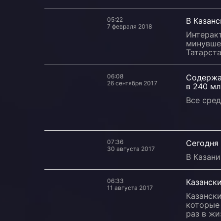
05:22
В Казан
7 февраля 2018
Интерак
минувшее
Татарста
06:08
Содержан
26 сентября 2017
в 240 мл
Все сред
07:36
Сегодня 
30 августа 2017
В Казани
06:33
Казански
11 августа 2017
Казански
которые
раз в жи