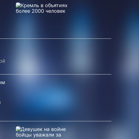
ой
ом
и