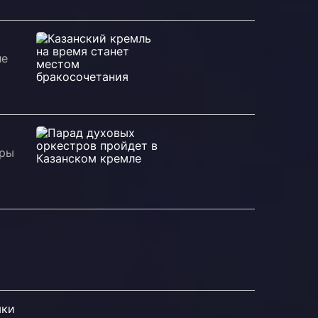
ле
ары
ыки