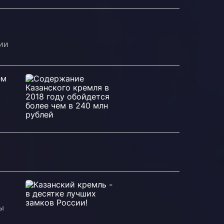
ии
ем
ы