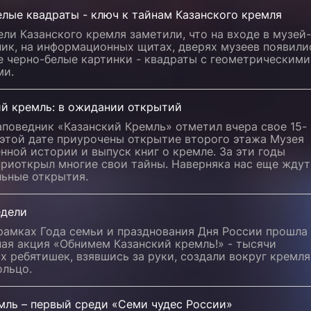
лые квадраты - ключ к тайнам Казанского кремля
ли Казанского кремля заметили, что на входе в музей-
ник, на информационных щитах, дверях музеев появили
е черно-белые картинки - квадраты с геометрическими
ми.
ий кремль: в ожидании открытий
поведник «Казанский Кремль» отметил вчера свое 15-
 этой дате приурочены открытие второго этажа Музея
нной истории и выпуск книг о кремле. За эти годы
приоткрыл многие свои тайны. Наверняка нас еще ждут
льные открытия.
едели
рамках Года семьи и празднования Дня России прошла
ая акция «Обнимем Казанский кремль!» - тысячи
х ребятишек, взявшись за руки, создали вокруг кремля
ольцо.
мль – первый среди «Семи чудес России»