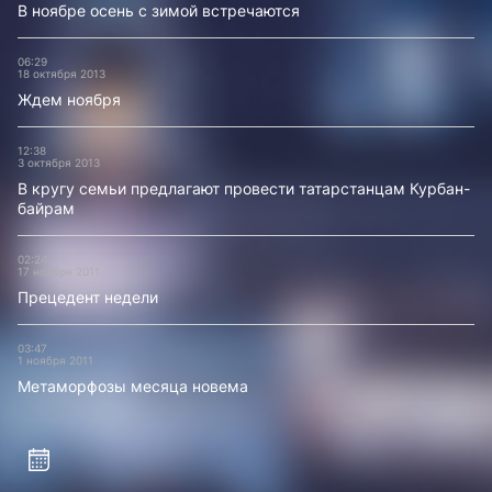
В ноябре осень с зимой встречаются
06:29
18 октября 2013
Ждем ноября
12:38
3 октября 2013
В кругу семьи предлагают провести татарстанцам Курбан-
байрам
02:24
17 ноября 2011
Прецедент недели
03:47
1 ноября 2011
Метаморфозы месяца новема