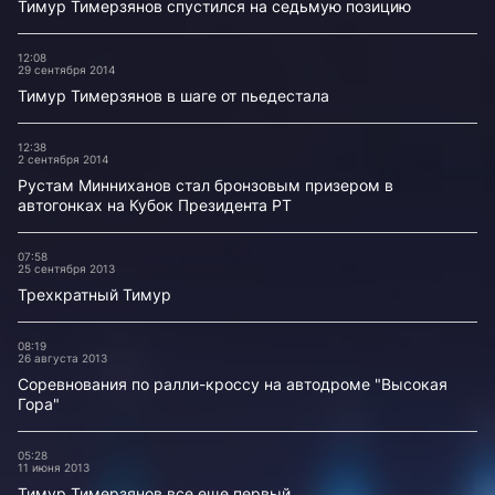
Тимур Тимерзянов спустился на седьмую позицию
12:08
29 сентября 2014
Тимур Тимерзянов в шаге от пьедестала
12:38
2 сентября 2014
Рустам Минниханов стал бронзовым призером в
автогонках на Кубок Президента РТ
07:58
25 сентября 2013
Трехкратный Тимур
08:19
26 августа 2013
Соревнования по ралли-кроссу на автодроме "Высокая
Гора"
05:28
11 июня 2013
Тимур Тимерзянов все еще первый