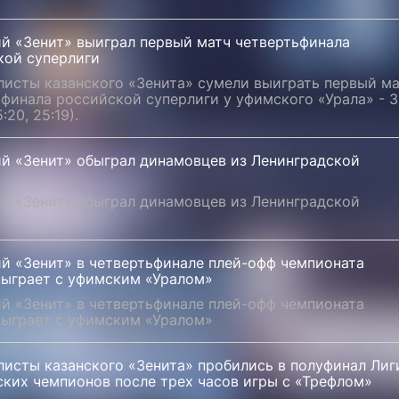
ий «Зенит» выиграл первый матч четвертьфинала
кой суперлиги
листы казанского «Зенита» сумели выиграть первый м
финала российской суперлиги у уфимского «Урала» - 3
5:20, 25:19).
ий «Зенит» обыграл динамовцев из Ленинградской
ий «Зенит» обыграл динамовцев из Ленинградской
ий «Зенит» в четвертьфинале плей-офф чемпионата
сыграет с уфимским «Уралом»
ий «Зенит» в четвертьфинале плей-офф чемпионата
сыграет с уфимским «Уралом»
листы казанского «Зенита» пробились в полуфинал Лиг
ских чемпионов после трех часов игры с «Трефлом»