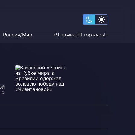
Россия/Мир
«Я помню! Я горжусь!»
ой
 с