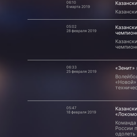
06:10
Казански
6 марта 2019
Казански
05:02
Казански
28 февраля 2019
чемпион
Казански
чемпион
06:33
«Зенит»
25 февраля 2019
Волейбол
«Новой»
техниче
05:47
Казанск
18 февраля 2019
«Локомо
Команда
России п
одолеть 