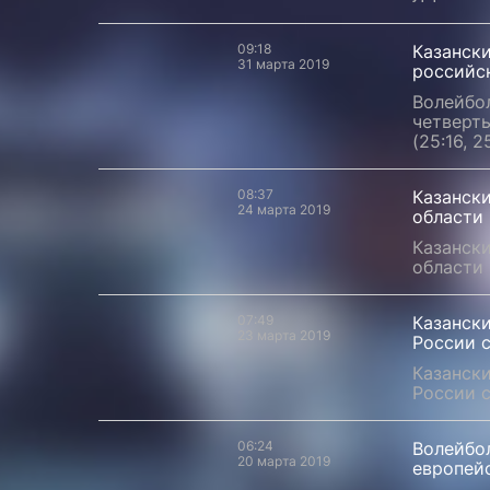
09:18
Казанск
31 марта 2019
российс
Волейбо
четверть
(25:16, 2
08:37
Казанск
24 марта 2019
области
Казанск
области
07:49
Казанск
23 марта 2019
России 
Казанск
России 
06:24
Волейбо
20 марта 2019
европей