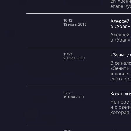
ВК «Зени
этапе Ку
10:12
Алексей
18 июня 2019
в «Урал»
Алексей
в «Урал»
11:53
«Зениту»
20 мая 2019
В финал
«Зенит» 
и после 
света ос
07:21
Казански
19 мая 2019
Не прост
и с све
которая