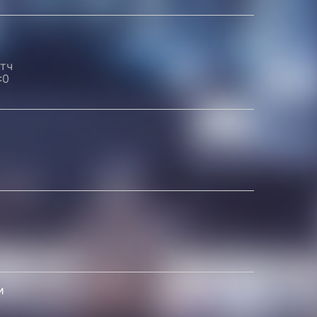
атч
:0
и