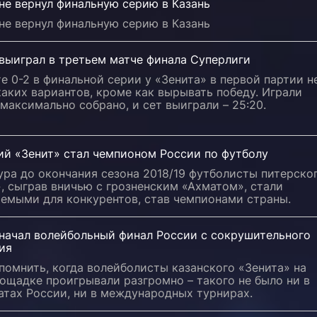
не вернул финальную серию в Казань
не вернул финальную серию в Казань
выиграл в третьем матче финала Суперлиги
е 0-2 в финальной серии у «Зенита» в первой партии н
аких вариантов, кроме как вырывать победу. Играли
максимально собрано, и сет выиграли – 25:20.
ий «Зенит» стал чемпионом России по футболу
ура до окончания сезона 2018/19 футболисты питерско
, сыграв вничью с грозненским «Ахматом», стали
аемыми для конкурентов, став чемпионами страны.
 начал волейбольный финал России с сокрушительного
ия
помнить, когда волейболисты казанского «Зенита» на
ощадке проигрывали разгромно – такого не было ни в
атах России, ни в международных турнирах.