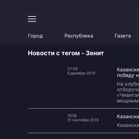
Город
Республика
Газета
Новости с тегом - Зенит
07:08
Казанск
6 декабря 2019
победу 
На клуб
отборочн
«Чивитан
мощными
16:56
Казански
21 сентября 2019
Казански