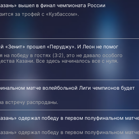
Казань» вышел в финал чемпионата России
зится за трофей с «Кузбассом».
й «Зенит» прошел «Перуджу». И Леон не помог
 на победу в гостях (3:2), это не давало особого
ства Казани. Все здесь начиналось все с нуля.
финальном матче волейбольной Лиги чемпионов будет
на встречу распроданы.
Казань» одержал победу в первом полуфинальном матч
Казань» одержал победу в первом полуфинальном матч