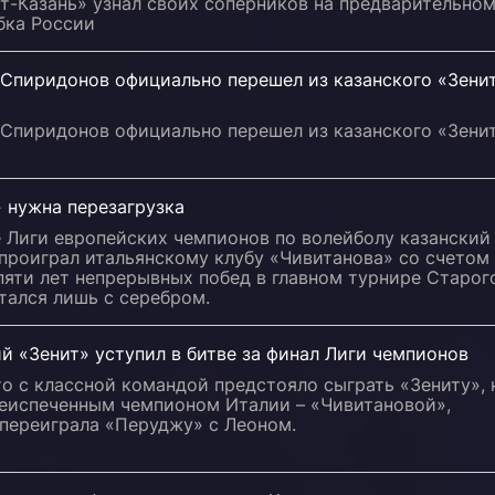
т-Казань» узнал своих соперников на предварительно
бка России
 Спиридонов официально перешел из казанского «Зени
 Спиридонов официально перешел из казанского «Зени
 нужна перезагрузка
е Лиги европейских чемпионов по волейболу казанский
проиграл итальянскому клубу «Чивитанова» со счетом 
пяти лет непрерывных побед в главном турнире Старог
тался лишь с серебром.
й «Зенит» уступил в битве за финал Лиги чемпионов
о с классной командой предстояло сыграть «Зениту», 
жеиспеченным чемпионом Италии – «Чивитановой»,
 переиграла «Перуджу» с Леоном.