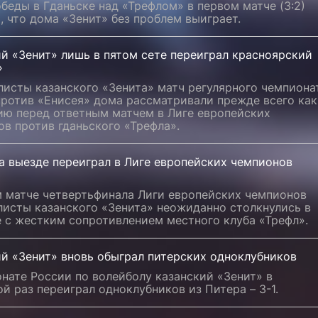
беды в Гданьске над «Трефлом» в первом матче (3:2)
, что дома «Зенит» без проблем выиграет.
й «Зенит» лишь в пятом сете переиграл красноярский
»
листы казанского «Зенита» матч регулярного чемпиона
против «Енисея» дома рассматривали прежде всего как
ию перед ответным матчем в Лиге европейских
в против гданьского «Трефла».
а выезде переиграл в Лиге европейских чемпионов
м матче четвертьфинала Лиги европейских чемпионов
листы казанского «Зенита» неожиданно столкнулись в
 с жестким сопротивлением местного клуба «Трефл».
ий «Зенит» вновь обыграл питерских одноклубников
нате России по волейболу казанский «Зенит» в
й раз переиграл одноклубников из Питера – 3-1.