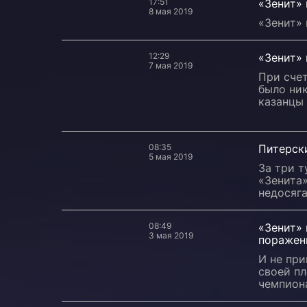
17:51
«Зенит» 
8 мая 2019
«Зенит» 
12:29
«Зенит» 
7 мая 2019
При счет
было ник
казанцы 
08:35
Питерск
5 мая 2019
За три т
«Зенита»
недосяг
08:49
«Зенит»
3 мая 2019
поражен
И не при
своей пл
чемпион