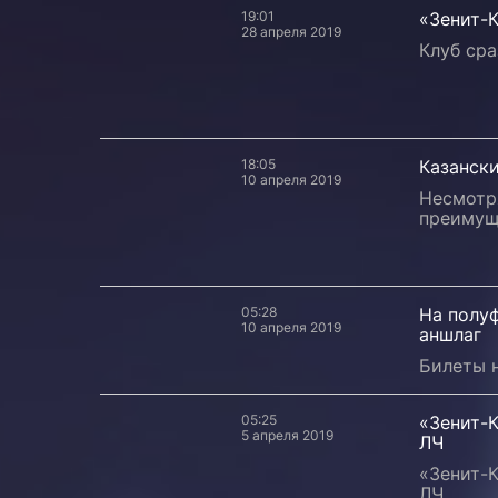
19:01
«Зенит-
28 апреля 2019
Клуб сра
18:05
Казански
10 апреля 2019
Несмотря
преимуще
05:28
На полу
10 апреля 2019
аншлаг
Билеты 
05:25
«Зенит-
5 апреля 2019
ЛЧ
«Зенит-
ЛЧ