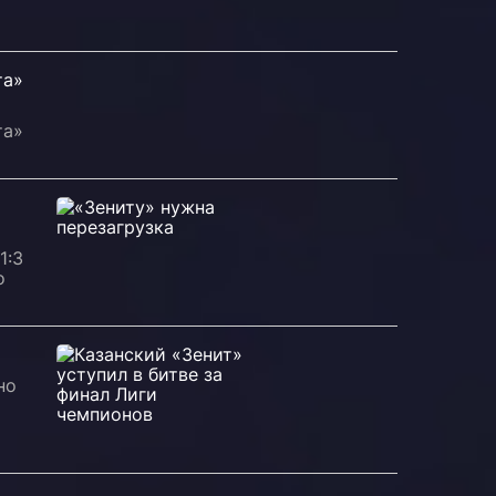
м
та»
та»
1:3
о
но