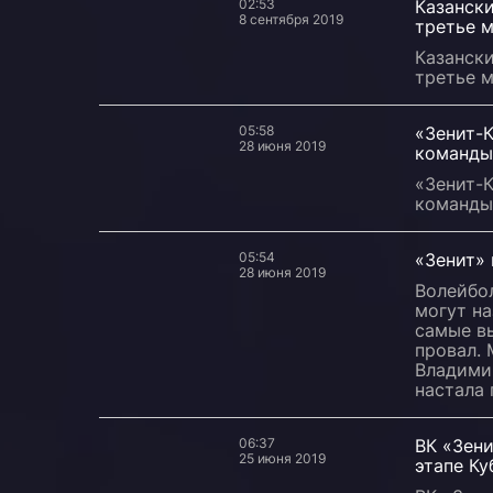
02:53
Казанск
8 сентября 2019
третье 
Казанск
третье 
05:58
«Зенит-К
28 июня 2019
команды
«Зенит-К
команды
05:54
«Зенит»
28 июня 2019
Волейбо
могут на
самые в
провал. 
Владимир
настала 
06:37
ВК «Зени
25 июня 2019
этапе Ку