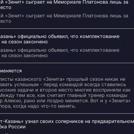
ий «Зенит» сыграет на Мемориале Платонова лишь за
место
ий «Зенит» сыграет на Мемориале Платонова лишь за
место
азань» официально объявил, что комплектование
 на сезон закончено
азань» официально объявил, что комплектование
 на сезон закончено
 меняется
листы казанского «Зенита» прошлый сезон никак не
звать успешным - перед командой всегда ставились
ысокие задачи и второе место многие восприняли как
Между тем все, как считает главный тренер команды
 Алекно, рано или поздно меняется. Вот и у «Зенита»
пора, когда надо что-то менять.
т-Казань» узнал своих соперников на предварительно
бка России