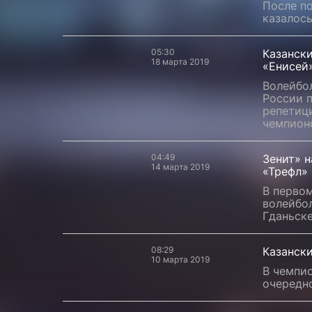
После по
казалось
05:30
Казански
18 марта 2019
«Енисей
Волейбо
России 
репетиц
чемпионо
04:49
Зенит» н
14 марта 2019
«Трефл»
В перво
волейбо
Гданьске
08:29
Казанск
10 марта 2019
В чемпио
очередно