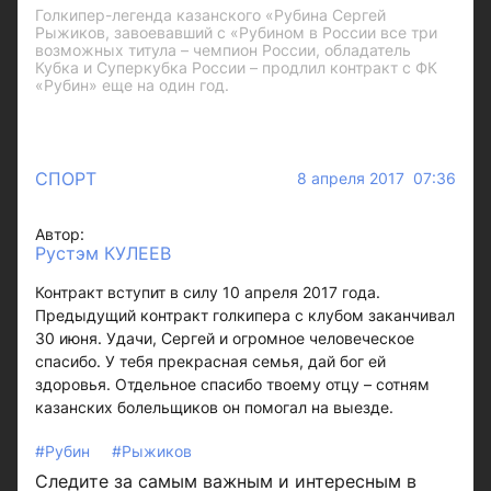
Голкипер-легенда казанского «Рубина Сергей
Рыжиков, завоевавший с «Рубином в России все три
возможных титула – чемпион России, обладатель
Кубка и Суперкубка России – продлил контракт с ФК
«Рубин» еще на один год.
СПОРТ
8 апреля 2017 07:36
Автор:
Рустэм КУЛЕЕВ
Контракт вступит в силу 10 апреля 2017 года.
Предыдущий контракт голкипера с клубом заканчивал
30 июня. Удачи, Сергей и огромное человеческое
спасибо. У тебя прекрасная семья, дай бог ей
здоровья. Отдельное спасибо твоему отцу – сотням
казанских болельщиков он помогал на выезде.
#Рубин
#Рыжиков
Следите за самым важным и интересным в