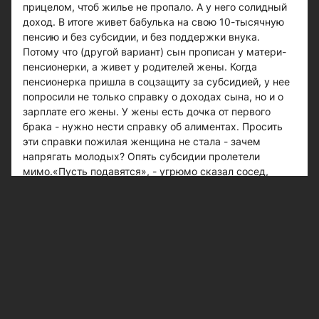
прицелом, чтоб жилье не пропало. А у него солидный
доход. В итоге живет бабулька на свою 10-тысячную
пенсию и без субсидии, и без поддержки внука.
Потому что (другой вариант) сын прописан у матери-
пенсионерки, а живет у родителей жены. Когда
пенсионерка пришла в соцзащиту за субсидией, у нее
попросили не только справку о доходах сына, но и о
зарплате его жены. У жены есть дочка от первого
брака - нужно нести справку об алиментах. Просить
эти справки пожилая женщина не стала - зачем
напрягать молодых? Опять субсидии пролетели
мимо.«Пусть подавятся», - угрюмо сказал сосед,
пояснив, что пытался оформить субсидию. Приехал в
соцзащиту, занял очередь в 7 утра, замерз, пока
стоял. А когда двери открылись, народ хлынул в
помещение и сразу в очередь к автомату, выдающему
талоны на прием в кабинет. Просидел еще два часа -
добился субсидии 60 рублей. «Мне еще повезло, -
уточнил он. - Некоторые сидят по четыре часа и
ничего не высиживают». «Не все знают, что
существует такая услуга, как договор социального