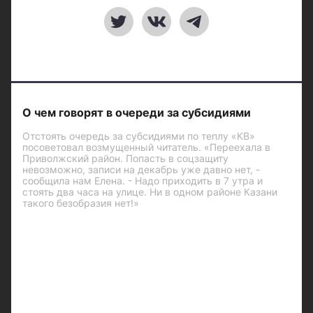
О чем говорят в очереди за субсидиями
Отстоять очередь за субсидиями по теплу «КВ»
посоветовал возмущенный читатель. «Переехала в
Приволжский район. Попасть в соцзащиту
невозможно, записи на декабрь уже давно нет, -
сообщила нам Елена. - Надо приходить в 7 утра и
стоять два часа на улице. Ни в одном районе Казани
такого безобразия нет!»