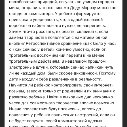
полюбоваться природой, погулять по улицам городов
мира, отправить то же письмо Деду Морозу можно не
отходя от компьютера. У ребенка формируется
привычка и уверенность, что в одной железной
коробке он найдет все что нужно, не напрягаясь.
Зачем что-то рисовать, вырезать, склеивать, если
замена творчества появляется с нажатием одной
кнопки? Ретроспективное сравнение «как было у нас»
с «как сейчас у детей» конечно уместно, если от
трогательных воспоминаний перейти к не менее
трогательным действиям. В недалеком прошлом
электронные штуки, которыми сейчас напичкан чуть
ли не каждый дом, были скорее диковинкой. Поэтому
дети находили себе развлечение в реальности.
Научится ли ребенок контролировать свои интернет-
позывы, зависит только от родителей и их внимания к
развитию ребенка. Найти в выходные дни несколько
часов для совместного творчества вполне возможно.
Иначе последствия будут плачевны, вплоть до
появления у ребенка панических настроений, если он
не будет получать своей компьютерной «дозы»
развлечений, и неспособности найти себе другое