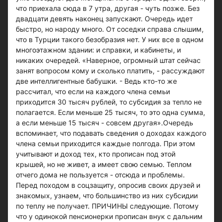
что приехала сюда в 7 утра, другая - чуть позже. Без
двадцати девять наконец запускают. Очередь идет
быстро, но народу много. От соседки справа слышим,
что в Турции такого безобразия нет. У них все в одном
многоэтажном здании: и справки, и кабинеты, и
никаких очередей. «Наверное, огромный штат сейчас
занят вопросом кому и сколько платить, - рассуждают
две интеллигентные бабушки. - Ведь кто-то же
рассчитал, что если на каждого члена семьи
приходится 30 тысяч рублей, то субсидия за тепло не
полагается. Если меньше 25 тысяч, то это одна сумма,
а если меньше 15 тысяч - совсем другая».Очередь
вспоминает, что подавать сведения о доходах каждого
члена семьи приходится каждые полгода. При этом
учитывают и доход тех, кто прописан под этой
крышей, но не живет, а имеет свою семью. Теплом
отчего дома не пользуется - отсюда и проблемы.
Перед походом в соцзащиту, опросив своих друзей и
знакомых, узнаем, что большинство из них субсидии
по теплу не получает. ПРИЧИНЫ следующие. Потому
что у одинокой пенсионерки прописан внук с дальним