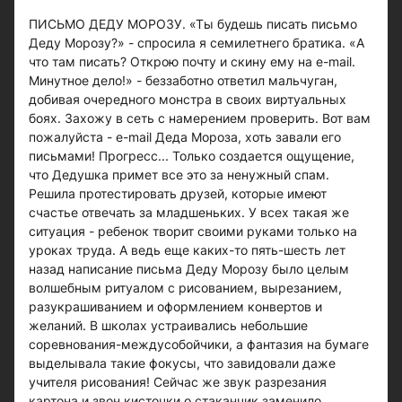
ПИСЬМО ДЕДУ МОРОЗУ. «Ты будешь писать письмо
Деду Морозу?» - спросила я семилетнего братика. «А
что там писать? Открою почту и скину ему на e-mail.
Минутное дело!» - беззаботно ответил мальчуган,
добивая очередного монстра в своих виртуальных
боях. Захожу в сеть с намерением проверить. Вот вам
пожалуйста - e-mail Деда Мороза, хоть завали его
письмами! Прогресс... Только создается ощущение,
что Дедушка примет все это за ненужный спам.
Решила протестировать друзей, которые имеют
счастье отвечать за младшеньких. У всех такая же
ситуация - ребенок творит своими руками только на
уроках труда. А ведь еще каких-то пять-шесть лет
назад написание письма Деду Морозу было целым
волшебным ритуалом с рисованием, вырезанием,
разукрашиванием и оформлением конвертов и
желаний. В школах устраивались небольшие
соревнования-междусобойчики, а фантазия на бумаге
выделывала такие фокусы, что завидовали даже
учителя рисования! Сейчас же звук разрезания
картона и звон кисточки о стаканчик заменило