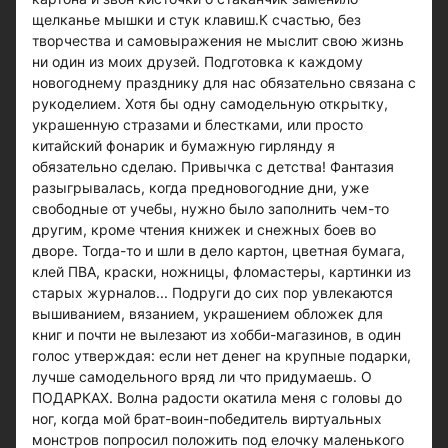
щелканье мышки и стук клавиш.К счастью, без
творчества и самовыражения не мыслит свою жизнь
ни один из моих друзей. Подготовка к каждому
новогоднему празднику для нас обязательно связана с
рукоделием. Хотя бы одну самодельную открытку,
украшенную стразами и блестками, или просто
китайский фонарик и бумажную гирлянду я
обязательно сделаю. Привычка с детства! Фантазия
разыгрывалась, когда предновогодние дни, уже
свободные от учебы, нужно было заполнить чем-то
другим, кроме чтения книжек и снежных боев во
дворе. Тогда-то и шли в дело картон, цветная бумага,
клей ПВА, краски, ножницы, фломастеры, картинки из
старых журналов... Подруги до сих пор увлекаются
вышиванием, вязанием, украшением обложек для
книг и почти не вылезают из хобби-магазинов, в один
голос утверждая: если нет денег на крупные подарки,
лучше самодельного вряд ли что придумаешь. О
ПОДАРКАХ. Волна радости окатила меня с головы до
ног, когда мой брат-воин-победитель виртуальных
монстров попросил положить под елочку маленького