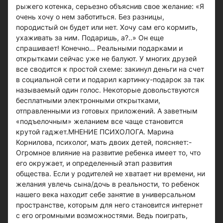
рыжего котенка, серьезно объяснив свое желание: «Я
очень хочу о нем заботиться. Без разницы,
породистый он будет или нет. Хочу сам его кормить,
ухаживать за ним. Подаришь, а?..» Он еще
спрашивает! Конечно... Реальными подарками и
открытками сейчас уже не балуют. У многих друзей
все сводится к простой схеме: закинул деньги на счет
в социальной сети и подарил картинку-подарок за так
называемый один голос. Некоторые довольствуются
бесплатными электронными открытками,
отправленными из готовых приложений. А заветным
«подъелочным» желанием все чаще становится
крутой гаджет.МНЕНИЕ ПСИХОЛОГА. Марина
Корнилова, психолог, мать двоих детей, поясняет:-
Огромное влияние на развитие ребенка имеет то, что
его окружает, и определенный этап развития
общества. Если у родителей не хватает ни времени, ни
желания увлечь сына/дочь в реальности, то ребенок
нашего века находит себе занятие в универсальном
пространстве, которым для него становится интернет
с его огромными возможностями. Ведь поиграть,