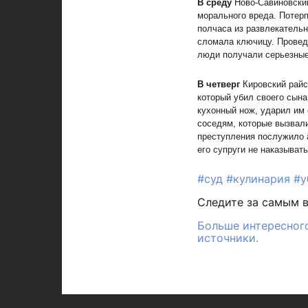
В среду
Ново-Савиновский
морального вреда. Потерп
полчаса из развлекательн
сломала ключицу. Проведя
люди получали серьезные
В четверг
Кировский райс
который убил своего сына
кухонный нож, ударил им
соседям, которые вызвал
преступления послужило 
его супруги не наказывать
#суд
#кулинария
#у
Следите за самым 
Больше интересного
источники.