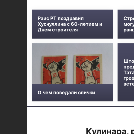
Раис РТ поздравил
Стр
Хуснуллина с 60-летием и
мог
Днем строителя
ран
Што
пре
Тат
гроз
вет
О чем поведали спички
Кулинара, 