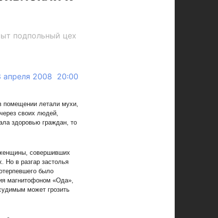
рыт подпольный цех
3 апреля 2008 20:00
 в помещении летали мухи,
через своих людей,
ала здоровью граждан, то
 женщины, совершивших
. Но в разгар застолья
потерпевшего было
ния магнитофоном «Ода»,
судимым может грозить