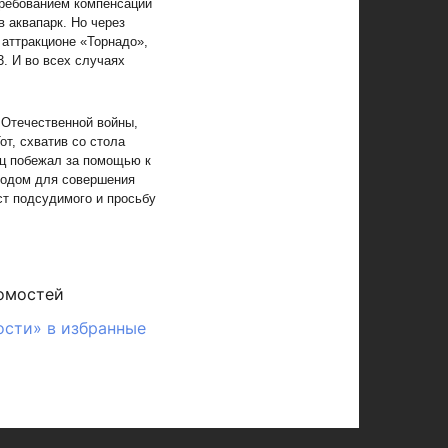
требованием компенсации
в аквапарк. Но через
 аттракционе «Торнадо»,
. И во всех случаях
 Отечественной войны,
от, схватив со стола
ец побежал за помощью к
водом для совершения
ст подсудимого и просьбу
омостей
ости» в избранные