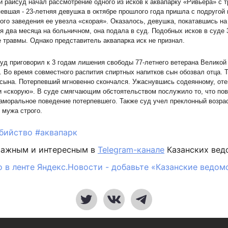
 райсуд начал рассмотрение одного из исков к аквапарку «Ривьера» с 
евшая - 23-летняя девушка в октябре прошлого года пришла с подругой 
ого заведения ее увезла «скорая». Оказалось, девушка, покатавшись на
 два месяца на больничном, она подала в суд. Подобных исков в суде 3
 травмы. Однако представитель аквапарка иск не признал.
уд приговорил к 3 годам лишения свободы 77-летнего ветерана Великой
. Во время совместного распития спиртных напитков сын обозвал отца. Т
 сына. Потерпевший мгновенно скончался. Ужаснувшись содеянному, от
и «скорую». В суде смягчающим обстоятельством послужило то, что по
аморальное поведение потерпевшего. Также суд учел преклонный возра
 мужа строго.
бийство
#аквапарк
важным и интересным в
Telegram-канале
Казанских вед
 в ленте Яндекс.Новости - добавьте «Казанские ведом