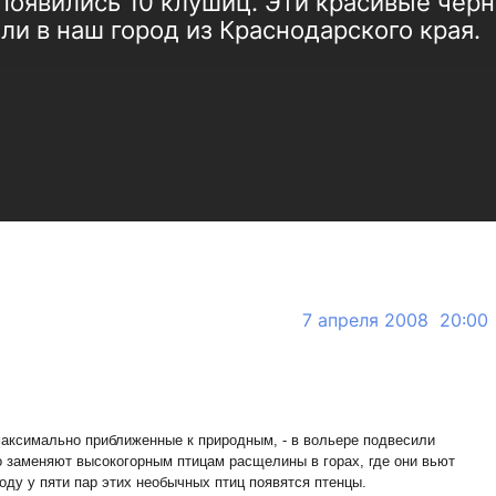
появились 10 клушиц. Эти красивые чер
и в наш город из Краснодарского края.
7 апреля 2008 20:00
максимально приближенные к природным, - в вольере подвесили
 заменяют высокогорным птицам расщелины в горах, где они вьют
году у пяти пар этих необычных птиц появятся птенцы.