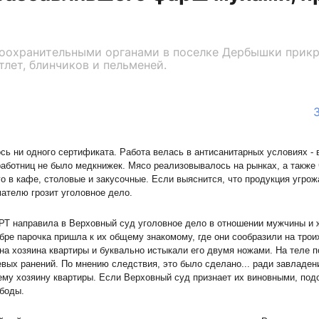
воохранительными органами в поселке Дербышки прик
тлет, блинчиков и пельменей.
ось ни одного сертификата. Работа велась в антисанитарных условиях -
аботниц не было медкнижек. Мясо реализовывалось на рынках, а также 
о в кафе, столовые и закусочные. Если выяснится, что продукция угрож
ателю грозит уголовное дело.
РТ направила в Верховный суд уголовное дело в отношении мужчины и
абре парочка пришла к их общему знакомому, где они сообразили на троих
на хозяина квартиры и буквально истыкали его двумя ножами. На теле 
евых ранений. По мнению следствия, это было сделано... ради завладе
му хозяину квартиры. Если Верховный суд признает их виновными, под
боды.