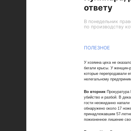
ответу
В понедельник пра
по производству ко
ПОЛЕЗНОЕ
У хозяина цеха не оказал
бегали крысы. У женщин-р
которые перепродавали ег
нелегальному предприним
Во вторник
Прокуратура 
убийство и разбой. В дек
гости неожиданно напали 
обнаружено около 17 нож
принадлежавшим 57-летне
пожизненное лишение сво