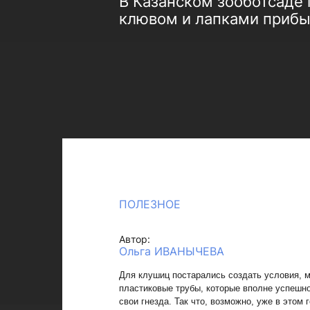
В Казанском зооботсаде 
клювом и лапками прибыл
ПОЛЕЗНОЕ
Автор:
Ольга ИВАНЫЧЕВА
Для клушиц постарались создать условия, 
пластиковые трубы, которые вполне успешно
свои гнезда. Так что, возможно, уже в этом 