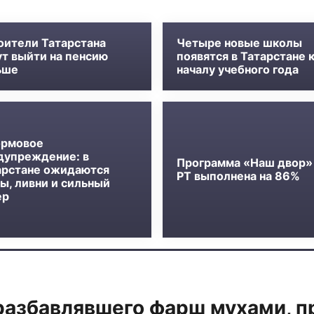
оители Татарстана
Четыре новые школы
ут выйти на пенсию
появятся в Татарстане 
ьше
началу учебного года
рмовое
дупреждение: в
Программа «Наш двор»
арстане ожидаются
РТ выполнена на 86%
ы, ливни и сильный
ер
разбавлявшего фарш мухами, п