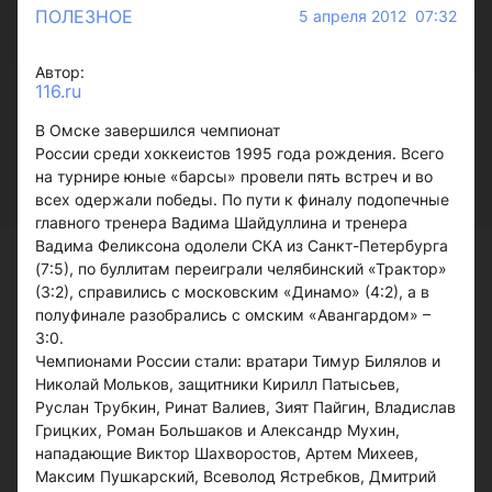
ПОЛЕЗНОЕ
5 апреля 2012 07:32
Автор:
116.ru
В Омске завершился чемпионат
России среди хоккеистов 1995 года рождения. Всего
на турнире юные «барсы» провели пять встреч и во
всех одержали победы. По пути к финалу подопечные
главного тренера Вадима Шайдуллина и тренера
Вадима Феликсона одолели СКА из Санкт-Петербурга
(7:5), по буллитам переиграли челябинский «Трактор»
(3:2), справились с московским «Динамо» (4:2), а в
полуфинале разобрались с омским «Авангардом» –
3:0.
Чемпионами России стали: вратари Тимур Билялов и
Николай Мольков, защитники Кирилл Патысьев,
Руслан Трубкин, Ринат Валиев, Зият Пайгин, Владислав
Грицких, Роман Большаков и Александр Мухин,
нападающие Виктор Шахворостов, Артем Михеев,
Максим Пушкарский, Всеволод Ястребков, Дмитрий