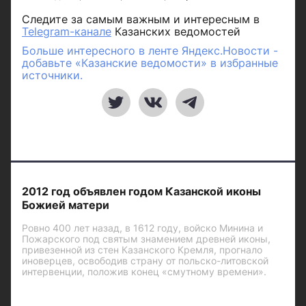
Следите за самым важным и интересным в
Telegram-канале
Казанских ведомостей
Больше интересного в ленте Яндекс.Новости -
добавьте «Казанские ведомости» в избранные
источники.
2012 год объявлен годом Казанской иконы
Божией матери
Ровно 400 лет назад, в 1612 году, войско Минина и
Пожарского под святым знамением древней иконы,
привезенной из стен Казанского Кремля, прогнало
иноверцев, освободив страну от польско-литовской
интервенции, положив конец «смутному времени».