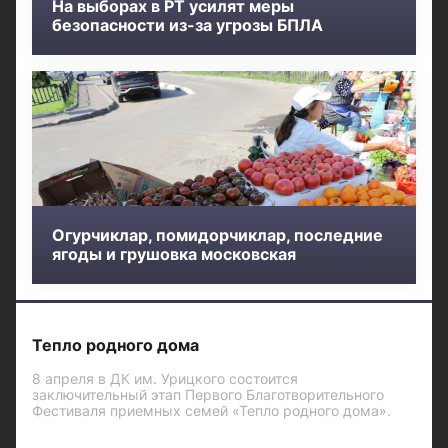
На выборах в РТ усилят меры
безопасности из-за угрозы БПЛА
Огурчиклар, помидорчиклар, последние
ягоды и грушовка московская
Тепло родного дома
8 апреля в ДК им. Урицкого состоится
заключительный этап Первого Благотворительного
Фестиваля приемных семей «Тепло родного дома».