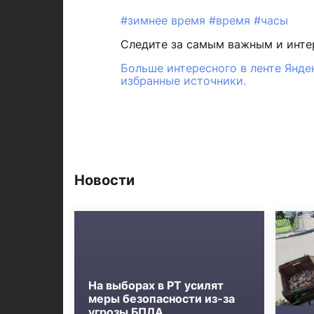
#зимнее время
#время
#часы
Следите за самым важным и инт
Больше интересного в ленте Янде
избранные источники.
Новости
На выборах в РТ усилят
меры безопасности из-за
угрозы БПЛА