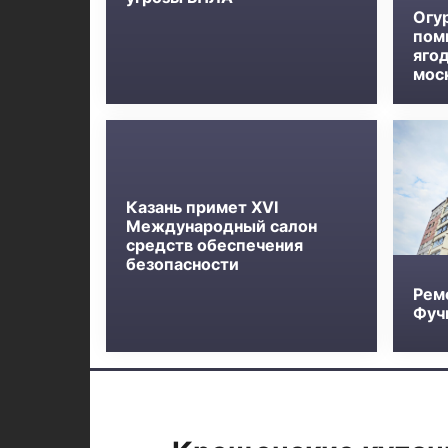
Огу
пом
яго
мос
Казань примет XVI
Международный салон
средств обеспечения
безопасности
Рем
Фучи