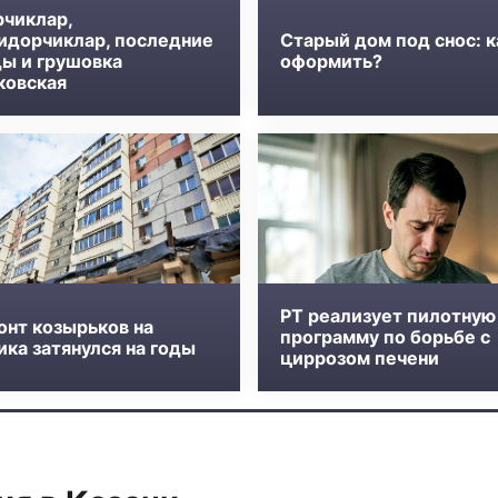
рчиклар,
идорчиклар, последние
Старый дом под снос: к
ды и грушовка
оформить?
ковская
РТ реализует пилотную
онт козырьков на
программу по борьбе с
ка затянулся на годы
циррозом печени