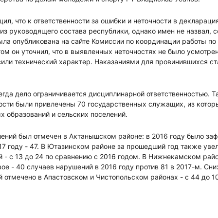
ил, что к ответственности за ошибки и неточности в деклараци
из руководящего состава республики, однако имен не назвал, с
ыла опубликована на сайте Комиссии по координации работы по
том он уточнил, что в выявленных неточностях не было усмотр
сили технический характер. Наказаниями для провинившихся ст
егда дело ограничивается дисциплинарной ответственностью. Та
ости были привлечены 70 государственных служащих, из котор
х образований и сельских поселений.
ений был отмечен в Актанышском районе: в 2016 году было за
17 году - 47. В Ютазинском районе за прошедший год также уве
- с 13 до 24 по сравнению с 2016 годом. В Нижнекамском рай
ое - 40 случаев нарушений в 2016 году против 81 в 2017-м. Сн
отмечено в Апастовском и Чистопольском районах - с 44 до 10 