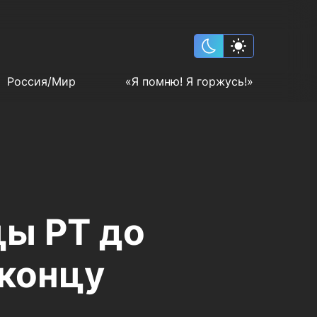
Россия/Мир
«Я помню! Я горжусь!»
цы РТ до
 концу