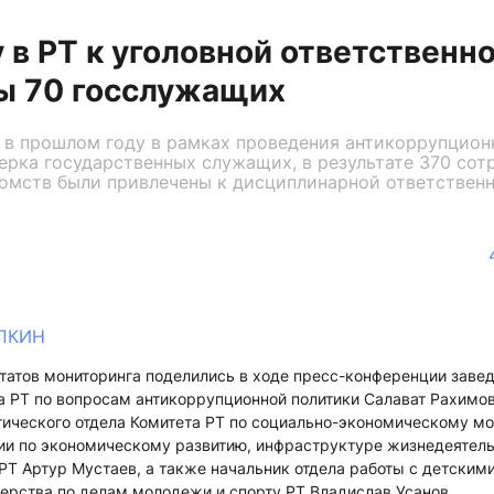
у в РТ к уголовной ответственн
ы 70 госслужащих
 в прошлом году в рамках проведения антикоррупцион
ерка государственных служащих, в результате 370 сот
омств были привлечены к дисциплинарной ответственн
АПКИН
татов мониторинга поделились в ходе пресс-конференции зав
а РТ по вопросам антикоррупционной политики Салават Рахимов
ического отдела Комитета РТ по социально-экономическому мо
ии по экономическому развитию, инфраструктуре жизнедеятел
РТ Артур Мустаев, а также начальник отдела работы с детски
ерства по делам молодежи и спорту РТ Владислав Усанов.