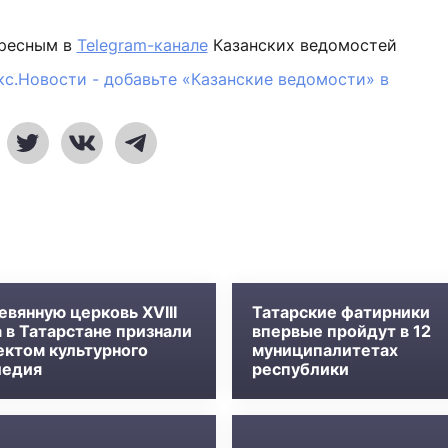
ересным в
Telegram-канале
Казанских ведомостей
кс.Новости - добавьте «Казанские ведомости» в
евянную церковь XVIII
Татарские фатирники
 в Татарстане признали
впервые пройдут в 12
ектом культурного
муниципалитетах
ледия
республики