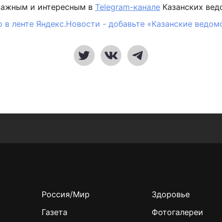
важным и интересным в
Telegram-канале
Казанских вед
 в ленте Яндекс.Новости - добавьте «Казанские ведом
Россия/Мир
Здоровье
Газета
Фотогалереи