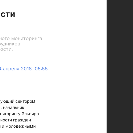
ости
ного мониторинга
рудников
ости.
4 апреля 2018 05:55
едующий сектором
, начальник
ниторингу Эльвира
ьности граждан
ми и молодежными