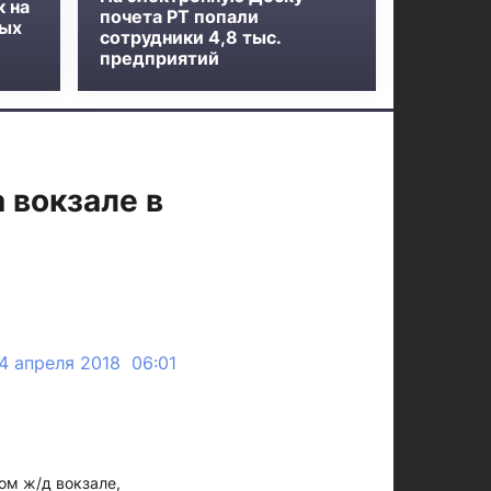
к на
почета РТ попали
ных
сотрудники 4,8 тыс.
предприятий
 вокзале в
4 апреля 2018 06:01
ом ж/д вокзале,