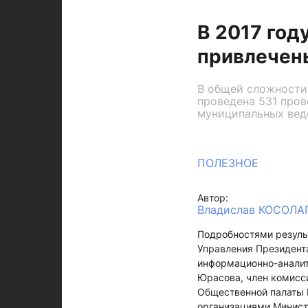
В 2017 год
привлечен
В общей сложности
проведена 531 пров
муниципальных вед
ПОЛЕЗНОЕ
Автор:
Владислав КОСОЛ
Подробностями резуль
Управления Президент
информационно-аналит
Юрасова, член комисс
Общественной палаты 
организациями Минист