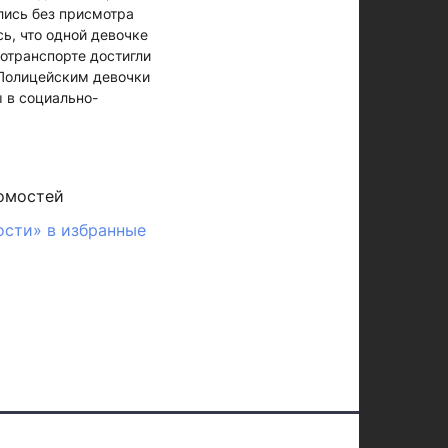
лись без присмотра
ь, что одной девочке
тотранспорте достигли
. Полицейским девочки
ы в социально-
омостей
ости» в избранные