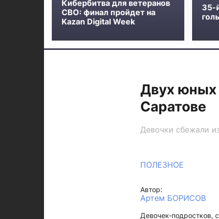
Кибербитва для ветеранов
35-
СВО: финал пройдет на
голь
Kazan Digital Week
Двух юных 
Саратове
Девочки сбежали из
ПОЛЕЗНОЕ
Автор:
Артем БОРИСОВ
Девочек-подростков, с