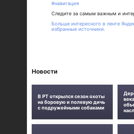
#навигация
Следите за самым важным и инт
Больше интересного в ленте Янде
избранные источники.
Новости
Дер
В РТ открылся сезон охоты
века
на боровую и полевую дичь
объ
с подружейными собаками
нас