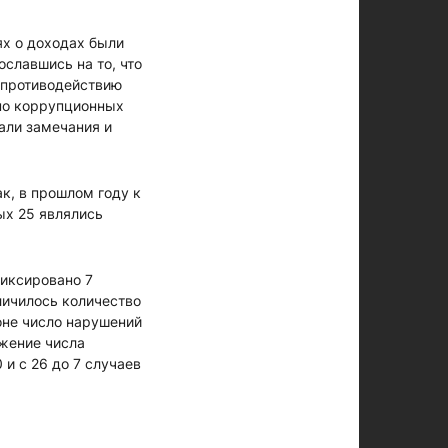
ях о доходах были
ославшись на то, что
 противодействию
ено коррупционных
али замечания и
к, в прошлом году к
ых 25 являлись
фиксировано 7
личилось количество
оне число нарушений
ижение числа
и с 26 до 7 случаев