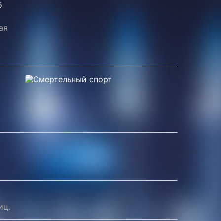
б
ая
иц.