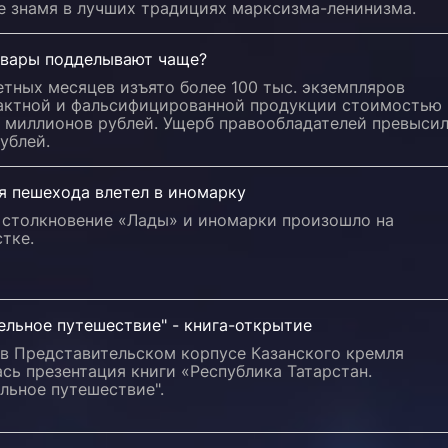
е знамя в лучших традициях марксизма-ленинизма.
овары подделывают чаще?
етных месяцев изъято более 100 тыс. экземпляров
актной и фальсифицированной продукции стоимостью
5 миллионов рублей. Ущерб правообладателей превыси
рублей.
я пешехода влетел в иномарку
 столкновение «Лады» и иномарки произошло на
тке.
ельное путешествие" - книга-открытие
 в Представительском корпусе Казанского кремля
сь презентация книги «Республика Татарстан.
льное путешествие".