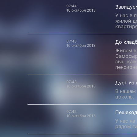
07:44
Завидуе
10 октября 2013
У нас в 
жилой до
квартире
07:43
До клад
10 октября 2013
Живем в
Самосыр
сын, каж
пенсионе
07:43
Дует из 
10 октября 2013
В нашем
цоколь.
07:42
Пешеход
10 октября 2013
У нас на
рядом ги