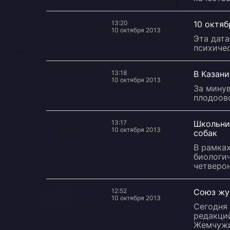
13:20
10 октя
10 октября 2013
Эта дат
психичес
13:18
В Казани
10 октября 2013
За мину
плодоов
13:17
Школьни
10 октября 2013
собак
В рамка
биологи
четверо
12:52
Союз жу
10 октября 2013
Сегодня
редакций
Жемчужи