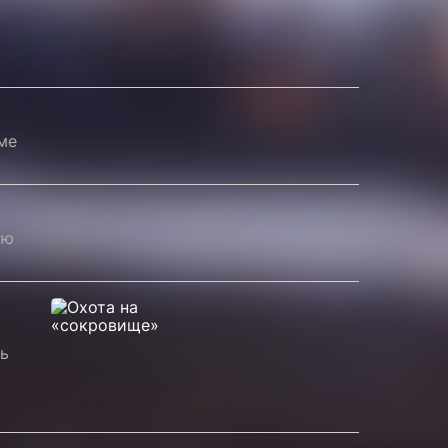
ме
ую
ь