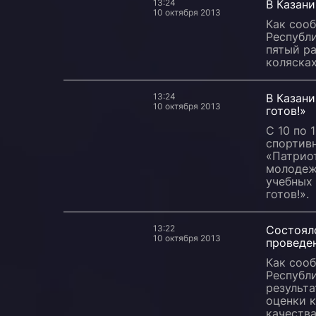
13:24
В Казани
10 октября 2013
Как соо
Республи
пятый ра
колясках
13:24
В Казан
10 октября 2013
готов!»
С 10 по 
спортив
«Патрио
молодеж
учебных 
готов!».
13:22
Состоял
10 октября 2013
проведе
Как соо
Республ
результ
оценки 
качества