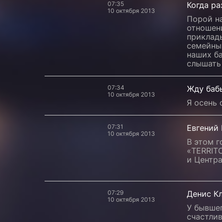
07:35
Когда р
10 октября 2013
Порой на
отношени
приклад
семейных
наших б
слышать 
07:34
Жду бабь
10 октября 2013
Я осень 
07:31
Евгений
10 октября 2013
В этом 
«TERRITO
и Центра
07:29
Денис К
10 октября 2013
У бывшег
счастлив