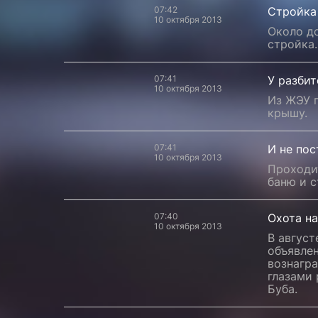
07:42
Стройка
10 октября 2013
Около до
стройка.
07:41
У разбит
10 октября 2013
Из ЖЭУ 
крышу.
07:41
И не пос
10 октября 2013
Проходи
баню и 
07:40
Охота н
10 октября 2013
В август
объявле
вознагр
глазами
Буба.