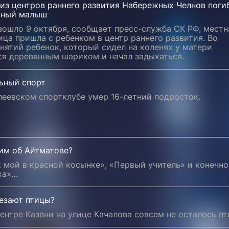
из центров раннего развития Набережных Челнов поги
чный малыш
зошло 9 октября, сообщает пресс-служба СК РФ, местн
ца пришла с ребенком в центр раннего развития. Во
нятий ребенок, который сидел на коленях у матери
ся деревянным шариком и начал задыхаться.
ьный спорт
леевском спортклубе умер 16-летний подросток.
им об Айтматове?
 мой в красной косынке», «Первый учитель» и конечно
ха»…
чезают птицы?
центре Казани на улице Качалова совсем не осталось пт