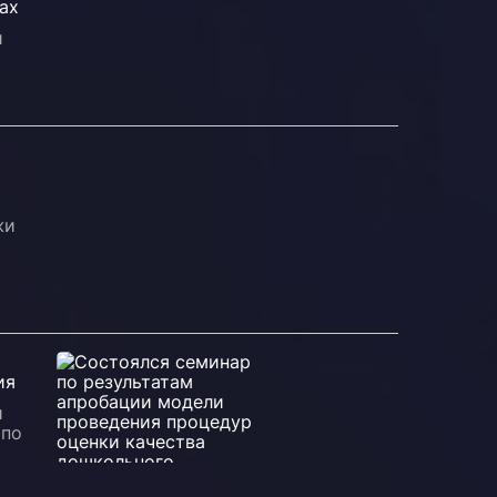
ах
и
жи
ия
и
 по