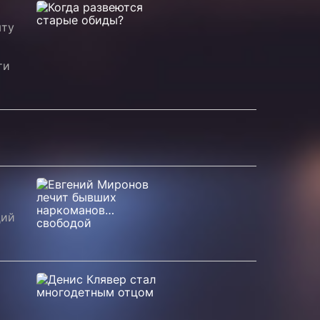
ыту
ти
ций