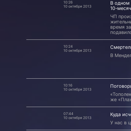
10:26
В одном 
10 октября 2013
10-меся
ЧП прои
жительни
время за
подавил
10:24
Смертел
10 октября 2013
В Менде
10:16
Поговор
10 октября 2013
«Тополек
же «Пла
07:44
Куда ис
10 октября 2013
У нас в 