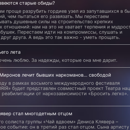
азвеются старые обиды?
м проще разрубить гордиев узел из запутавшихся в б
й, чем пытаться его развязать. Мы перестаем
ывать душевные силы на строительство крепких
 отношений: нам на это не хватает терпения и мудрос
абушек. Перестаем идти на компромиссы, слушать и
друг друга. А ведь это так важно - уметь прощать.
его лета
очень люблю. За надежды, которые она мне дарит.
 Миронов лечит бывших наркоманов… свободой
году в рамках восьмого международного фестиваля
RIЯ» будет представлен совместный проект Театра на
 реабилитации от наркозависимости «Бросить легко».
лявер стал многодетным отцом
о солиста группы «Чай вдвоем» Дениса Клявера –
ое событие: он в третий раз стал отцом. Сына артисту