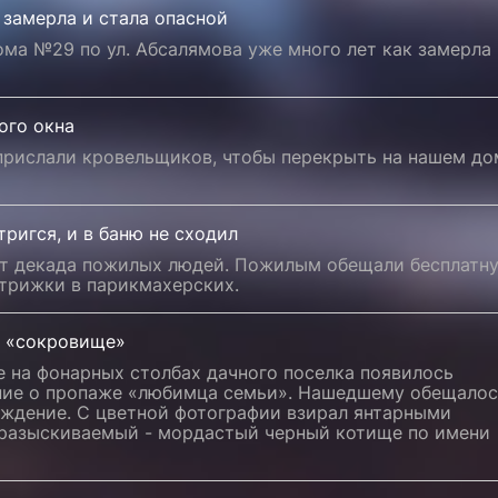
 замерла и стала опасной
ма №29 по ул. Абсалямова уже много лет как замерла
ого окна
прислали кровельщиков, чтобы перекрыть на нашем до
тригся, и в баню не сходил
т декада пожилых людей. Пожилым обещали бесплатн
стрижки в парикмахерских.
а «сокровище»
е на фонарных столбах дачного поселка появилось
ние о пропаже «любимца семьи». Нашедшему обещалос
аждение. С цветной фотографии взирал янтарными
 разыскиваемый - мордастый черный котище по имени