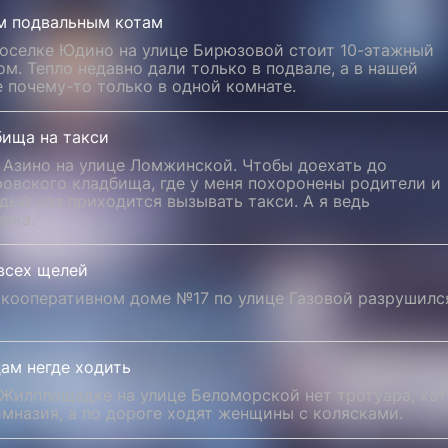
м подвальным котам
поселке Юдино на улице Бирюзовой стоит 10-этажный
м. Тепло недавно дали только в подвале, а в нашей
 почему-то только в одной комнате.
бища на такси
 Азино на улице Ломжинской. Чтобы доехать до
овского кладбища, где у меня похоронены родители и
дый раз приходится вызывать такси. А я ведь
рка.
всех щелей
 кооперативном доме №17 по улице Газовой разрушилс
ам негде ходить
 Жилплощадке на улице Беломорской нет тротуара, хот
мназия, а по дороге ходят женщины с колясками.