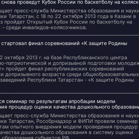
 снова проведут Кубок России по баскетболу на коляск
бщает пресс-служба Министерства образования и наук
ки Татарстан, с 18 по 22 октября 2013 года в Казани в
з пройдет Открытый Кубок России по баскетболу на
 - среди инвалидов-колясочников.
и стартовал финал соревнований «К защите Родины
12 октября 2013 г. на базе Республиканского центра
но-патриотической и допризывной подготовки молоде
т» пройдет финал республиканских соревнований
и допризывного возраста среди общеобразовательных
заведений Республики Татарстан - «К защите Родины
ся семинар по результатам апробации модели
ния процедур оценки качества дошкольного образован
бщает пресс-служба Министерства образования и наук
ики Татарстан, Рособрнадзор и ФИПИ провели семинар
атам опытного внедрения модели проведения процедур
качества дошкольного образования в систему оценки
 образования субъектов РФ.