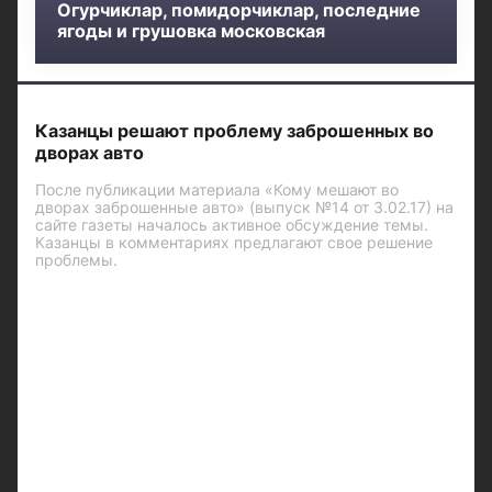
Огурчиклар, помидорчиклар, последние
ягоды и грушовка московская
Казанцы решают проблему заброшенных во
дворах авто
После публикации материала «Кому мешают во
дворах заброшенные авто» (выпуск №14 от 3.02.17) на
сайте газеты началось активное обсуждение темы.
Казанцы в комментариях предлагают свое решение
проблемы.