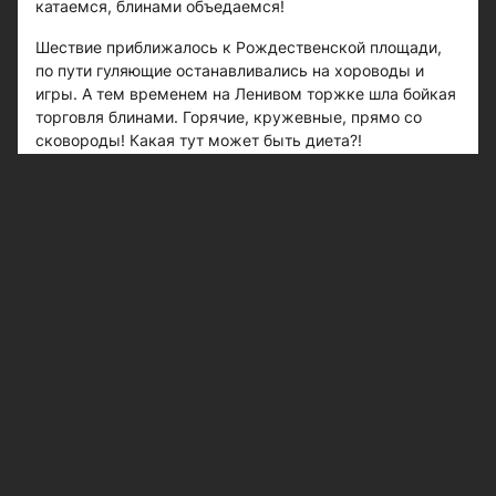
катаемся, блинами объедаемся!
Шествие приближалось к Рождественской площади,
по пути гуляющие останавливались на хороводы и
игры. А тем временем на Ленивом торжке шла бойкая
торговля блинами. Горячие, кружевные, прямо со
сковороды! Какая тут может быть диета?!
Берешь столько, сколько сможешь съесть. Главное,
чтобы содержимое кошелька не обнулилось. Цены за
порцию блинов от 60 рублей. Хочешь - с маслом, со
сметаной, сгущенным молоком или вареньем. А
можно с красной икорочкой, слабосоленой семгой.
Не наелся человек блинами - пожалуйте, горячая уха!
Готовить ее начали с раннего утра в огромном чане.
Варили уху исключительно из волжской рыбы: судака,
подлещика, берша и другой. Ароматная, наваристая,
пахнущая дымком - и всего 150 рублей за порцию.
После такого обеда голодным точно не останешься. А
желающие продолжить трапезу могли отведать еще и
шашлыка - румяного, шкворчащего жиром. К