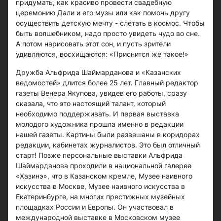
придумать, как красиво провести свадебную
церемонию Дали и его музы или как помочь другу
осуществить детскую мечту - слетать в космос. Чтобы
быть волшебником, надо просто увидеть чудо во сне.
А потом нарисовать этот сон, и пусть зрители
удивляются, восхищаются: «Приснится же такое!»
Дружба Альфрида Шаймарданова и «Казанских
ведомостей» длится более 25 лет. Главный редактор
газеты Венера Якупова, увидев его работы, сразу
сказала, что это настоящий талант, который
необходимо поддерживать. И первая выставка
молодого художника прошла именно в редакции
нашей газеты. Картины были развешаны в коридорах
редакции, кабинетах журналистов. Это был отличный
старт! Позже персональные выставки Альфрида
Шаймарданова проходили в национальной галерее
«Хазинэ», что в Казанском кремле, Музее наивного
искусства в Москве, Музее наивного искусства в
Екатеринбурге, на многих престижных музейных
площадках России и Европы. Он участвовал в
международной выставке в Московском музее