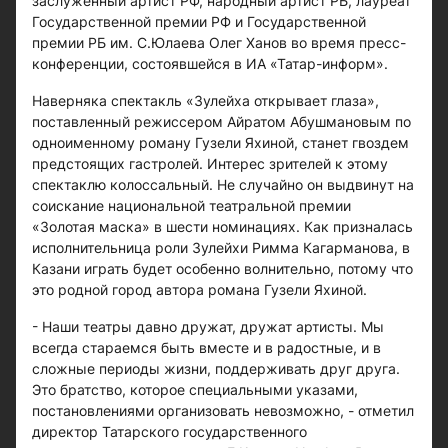
заслуженный артист РФ, народный артист РБ, лауреат
Государственной премии РФ и Государственной
премии РБ им. С.Юлаева Олег Ханов во время пресс-
конференции, состоявшейся в ИА «Татар-информ».
Наверняка спектакль «Зулейха открывает глаза»,
поставленный режиссером Айратом Абушмановым по
одноименному роману Гузели Яхиной, станет гвоздем
предстоящих гастролей. Интерес зрителей к этому
спектаклю колоссальный. Не случайно он выдвинут на
соискание национальной театральной премии
«Золотая маска» в шести номинациях. Как призналась
исполнительница роли Зулейхи Римма Кагарманова, в
Казани играть будет особенно волнительно, потому что
это родной город автора романа Гузели Яхиной.
- Наши театры давно дружат, дружат артисты. Мы
всегда стараемся быть вместе и в радостные, и в
сложные периоды жизни, поддерживать друг друга.
Это братство, которое специальными указами,
постановлениями организовать невозможно, - отметил
директор Татарского государственного