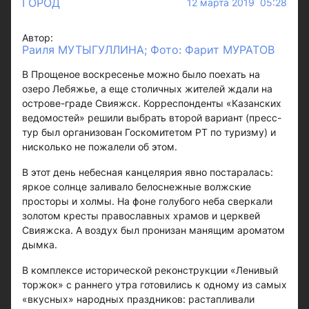
ГОРОД
12 марта 2019 05:28
Автор:
Раиля МУТЫГУЛЛИНА; Фото: Фарит МУРАТОВ
В Прощеное воскресенье можно было поехать на
озеро Лебяжье, а еще столичных жителей ждали на
острове-граде Свияжск. Корреспонденты «Казанских
ведомостей» решили выбрать второй вариант (пресс-
тур был организован Госкомитетом РТ по туризму) и
нисколько не пожалели об этом.
В этот день небесная канцелярия явно постаралась:
яркое солнце заливало белоснежные волжские
просторы и холмы. На фоне голубого неба сверкали
золотом кресты православных храмов и церквей
Свияжска. А воздух был пронизан манящим ароматом
дымка.
В комплексе исторической реконструкции «Ленивый
торжок» с раннего утра готовились к одному из самых
«вкусных» народных праздников: растапливали