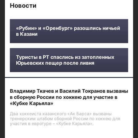
Новости
«Рубин» и «Оренбург» разошлись ничьей
в Казани
Туристы в РТ спаслись из затопленных
Юрьевских пещер после ливня
Владимир Ткачев и Василий Токранов вызваны
в сборную России по хоккею для участие в
«Кубке Карьяла»
Два хоккеиста казанского «Ак Барса» вызваны
тренерским штабом сборной России по хоккею для
участия в евротуре – «Кубке Карьяла».