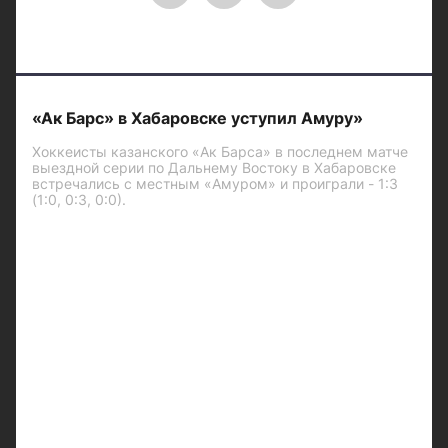
«Ак Барс» в Хабаровске уступил Амуру»
Хоккеисты казанского «Ак Барса» в последнем матче
выездной серии по Дальнему Востоку в Хабаровске
встречались с местным «Амуром» и проиграли - 1:3
(1:0, 0:3, 0:0).