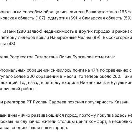
ориальным способом обращались жители Башкортостана (165 зая
ковская область (107), Удмуртия (69) и Самарская область (59)
 Казани (280 заявок) недвижимость в других городах и района
 пятёрку лидеров вошли Набережные Челны (99), Высокогорски
ны (43).
еля Росреестра Татарстана Лилия Бурганова отметила:
иториальных обращений снизилось почти на 17% по сравнению 
упало более 300 обращений в месяц, то теперь около 260. Так
локаций. Год назад в пятёрку входили Нижнекамск и Бугульмин
авлинский районы.
и риелторов РТ Руслан Садреев пояснил популярность Казани:
ый динамично развивающийся город, поэтому покупка здесь н
осквы не случайно: жители столицы ценят комфорт, а нескольк
расса, соединяющая наши города.