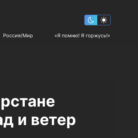
Россия/Мир
«Я помню! Я горжусь!»
арстане
ад и ветер