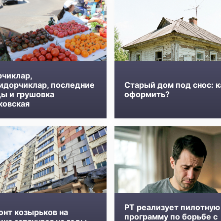
рчиклар,
идорчиклар, последние
Старый дом под снос: к
ды и грушовка
оформить?
ковская
РТ реализует пилотную
онт козырьков на
программу по борьбе с