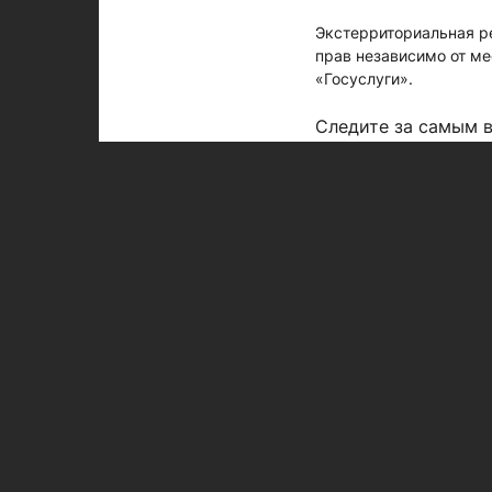
Экстерриториальная р
прав независимо от м
«Госуслуги».
Следите за самым 
Больше интересного
источники.
Рубрики