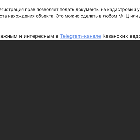
егистрация прав позволяет подать документы на кадастровый у
еста нахождения объекта. Это можно сделать в любом МФЦ или 
важным и интересным в
Telegram-канале
Казанских вед
 в ленте Яндекс.Новости - добавьте «Казанские ведом