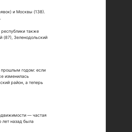
вок) и Москвы (138).
.
х республики также
й (87), Зеленодольский
с прошлым годом: если
же изменилась
ский район, а теперь
едвижимости — частая
о лет назад была