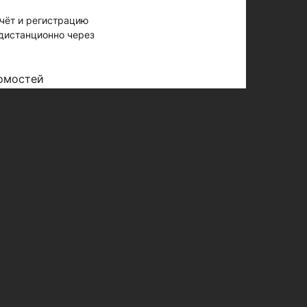
чёт и регистрацию
дистанционно через
омостей
ости» в избранные
Редакция