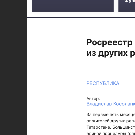
Фучи
Росреестр 
из других
РЕСПУБЛИКА
Автор:
Владислав Косолап
За первые пять месяце
от жителей других ре
Татарстане. Большинст
единой процедуры (од