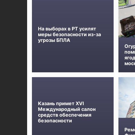
На выборах в РТ усилят
меры безопасности из-за
угрозы БПЛА
Огу
пом
яго
мос
Казань примет XVI
Международный салон
средств обеспечения
безопасности
Рем