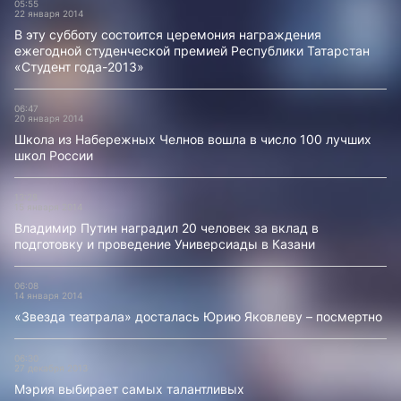
05:55
22 января 2014
В эту субботу состоится церемония награждения
ежегодной студенческой премией Республики Татарстан
«Студент года-2013»
06:47
20 января 2014
Школа из Набережных Челнов вошла в число 100 лучших
школ России
13:28
15 января 2014
Владимир Путин наградил 20 человек за вклад в
подготовку и проведение Универсиады в Казани
06:08
14 января 2014
«Звезда театрала» досталась Юрию Яковлеву – посмертно
06:30
27 декабря 2013
Мэрия выбирает самых талантливых