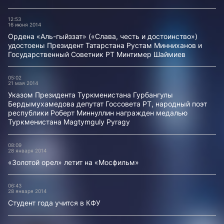
12:53
16 июня 2014
Ордена «Аль-гыйззат» («Слава, честь и достоинство»)
удостоены Президент Татарстана Рустам Минниханов и
Государственный Советник РТ Минтимер Шаймиев
05:02
21 мая 2014
Указом Президента Туркменистана Гурбангулы
Бердымухамедова депутат Госсовета РТ, народный поэт
республики Роберт Миннуллин награжден медалью
Туркменистана Magtymguly Pyragy
08:09
28 января 2014
«Золотой орел» летит на «Мосфильм»
06:43
28 января 2014
Студент года учится в КФУ