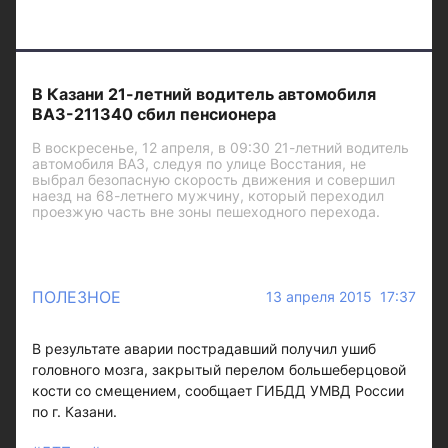
В Казани 21-летний водитель автомобиля
ВАЗ-211340 сбил пенсионера
В воскресенье, 12 апреля, в 09:30 21-летний водитель
автомобиля ВАЗ, следуя по улице Восстания, не
выбрал безопасную скорость движения и совершил
наезд на 68-летнего мужчину, который переходил
проезжую часть вне зоны пешеходного перехода.
ПОЛЕЗНОЕ
13 апреля 2015 17:37
В результате аварии пострадавший получил ушиб
головного мозга, закрытый перелом большеберцовой
кости со смещением, сообщает ГИБДД УМВД России
по г. Казани.