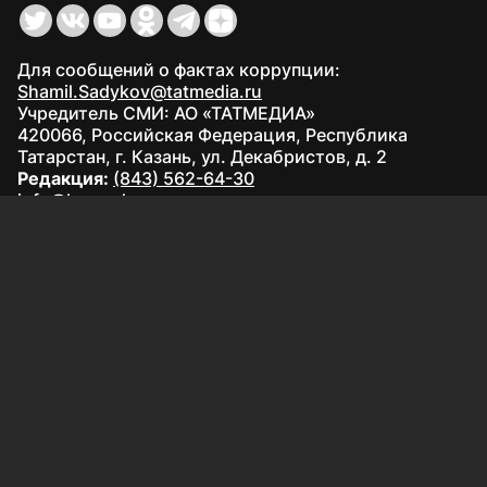
Для сообщений о фактах коррупции:
Shamil.Sadykov@tatmedia.ru
Учредитель СМИ: АО «ТАТМЕДИА»
420066, Российская Федерация, Республика
Татарстан, г. Казань, ул. Декабристов, д. 2
Редакция:
(843) 562-64-30
info@kazved.ru
Рекламный отдел
:
(843) 562-64-35
ads@kazved.ru
© 1991 – 2026 Филиал АО «ТАТМЕДИА» «Редакция газеты
«Казанские ведомости»
420066, Российская Федерация, Республика Татарстан, г.
Казань, ул. Чистопольская, д. 5
Наименование СМИ: Казанские ведомости
Средство массовой информации сетевое издание
Казанские ведомости ЭЛ № ФС 77 - 90201 от 07.10.2025,
зарегистрировано Федеральной службой по надзору в
сфере связи, информационных технологий и массовых
коммуникаций.
Настоящий ресурс может содержать материалы