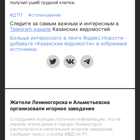
получил ушиб грудной клетки.
#ДТП
#столкновение
Следите за самым важным и интересным в
Telegram-канале
Казанских ведомостей
Больше интересного в ленте Яндекс.Новости -
добавьте «Казанские ведомости» в избранные
источники.
Жители Лениногорска и Альметьевска
организовали игорное заведение
Сотрудники полиции получили информацию, что на
первом этаже дома в городе Лениногорск
располагается нелегальное игорное заведение,
сообщает пресс-служба МВД по РТ.