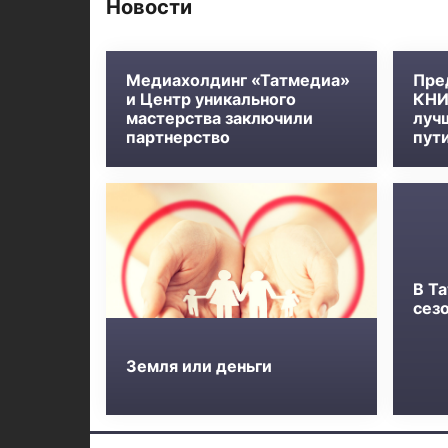
Новости
Медиахолдинг «Татмедиа»
Пре
и Центр уникального
КНИ
мастерства заключили
луч
партнерство
пут
В Та
сез
Земля или деньги