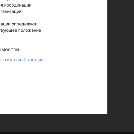
ля координации
ганизаций.
зации определяют
ствующее положение
омостей
ости» в избранные