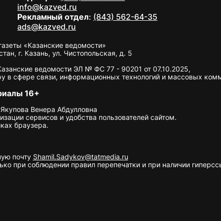
info@kazved.ru
Рекламный отдел
:
(843) 562-64-35
ads@kazved.ru
газеты «Казанские ведомости»
н, г. Казань, ул. Чистопольская, д. 5
занские ведомости ЭЛ № ФС 77 - 90201 от 07.10.2025,
у в сфере связи, информационных технологий и массовых ком
риалы 16+
 Якупова Венера Абдулловна
изации сервисов и удобства пользователей сайтом.
ках браузера.
ную почту
Shamil.Sadykov@tatmedia.ru
ко при соблюдении правил перепечатки и при наличии гиперссы