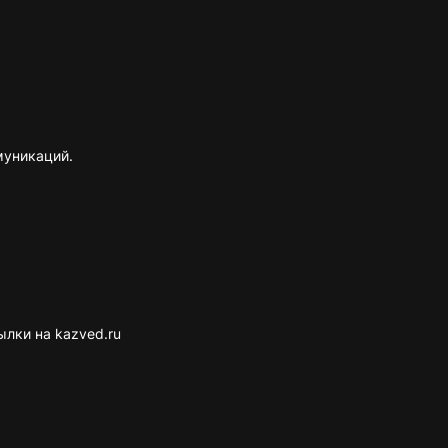
муникаций.
лки на kazved.ru