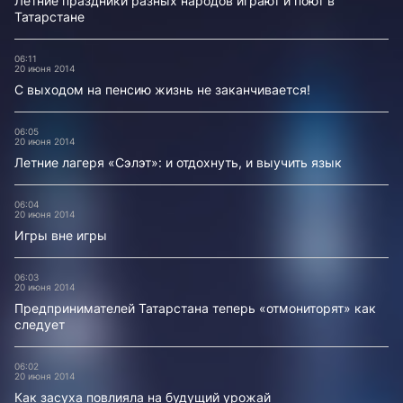
Летние праздники разных народов играют и поют в
Татарстане
06:11
20 июня 2014
С выходом на пенсию жизнь не заканчивается!
06:05
20 июня 2014
Летние лагеря «Сэлэт»: и отдохнуть, и выучить язык
06:04
20 июня 2014
Игры вне игры
06:03
20 июня 2014
Предпринимателей Татарстана теперь «отмониторят» как
следует
06:02
20 июня 2014
Как засуха повлияла на будущий урожай