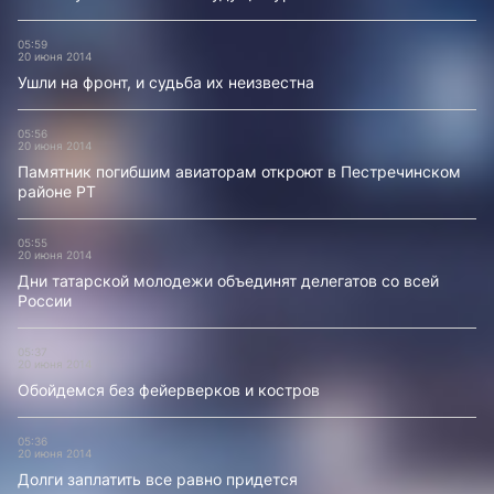
05:59
20 июня 2014
Ушли на фронт, и судьба их неизвестна
05:56
20 июня 2014
Памятник погибшим авиаторам откроют в Пестречинском
районе РТ
05:55
20 июня 2014
Дни татарской молодежи объединят делегатов со всей
России
05:37
20 июня 2014
Обойдемся без фейерверков и костров
05:36
20 июня 2014
Долги заплатить все равно придется