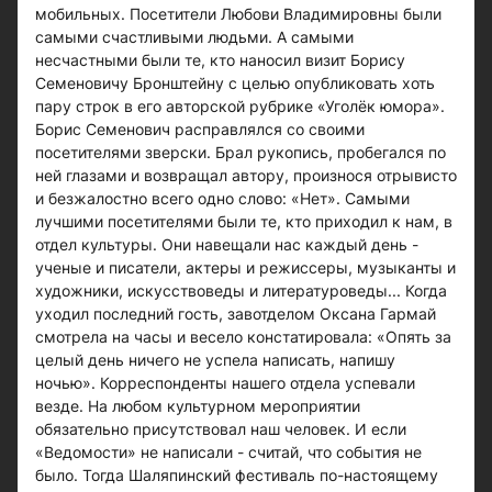
мобильных. Посетители Любови Владимировны были
самыми счастливыми людьми. А самыми
несчастными были те, кто наносил визит Борису
Семеновичу Бронштейну с целью опубликовать хоть
пару строк в его авторской рубрике «Уголёк юмора».
Борис Семенович расправлялся со своими
посетителями зверски. Брал рукопись, пробегался по
ней глазами и возвращал автору, произнося отрывисто
и безжалостно всего одно слово: «Нет». Самыми
лучшими посетителями были те, кто приходил к нам, в
отдел культуры. Они навещали нас каждый день -
ученые и писатели, актеры и режиссеры, музыканты и
художники, искусствоведы и литературоведы... Когда
уходил последний гость, завотделом Оксана Гармай
смотрела на часы и весело констатировала: «Опять за
целый день ничего не успела написать, напишу
ночью». Корреспонденты нашего отдела успевали
везде. На любом культурном мероприятии
обязательно присутствовал наш человек. И если
«Ведомости» не написали - считай, что события не
было. Тогда Шаляпинский фестиваль по-настоящему