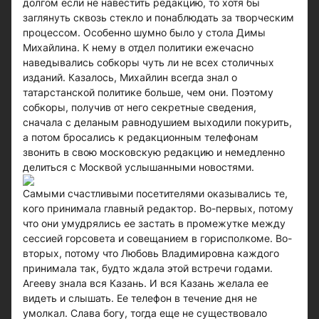
долгом если не навестить редакцию, то хотя бы
заглянуть сквозь стекло и понаблюдать за творческим
процессом. Особенно шумно было у стола Димы
Михайлина. К нему в отдел политики ежечасно
наведывались собкоры чуть ли не всех столичных
изданий. Казалось, Михайлин всегда знал о
татарстанской политике больше, чем они. Поэтому
собкоры, получив от него секретные сведения,
сначала с деланым равнодушием выходили покурить,
а потом бросались к редакционным телефонам
звонить в свою московскую редакцию и немедленно
делиться с Москвой услышанными новостями.
Самыми счастливыми посетителями оказывались те,
кого принимала главный редактор. Во-первых, потому
что они умудрялись ее застать в промежутке между
сессией горсовета и совещанием в горисполкоме. Во-
вторых, потому что Любовь Владимировна каждого
принимала так, будто ждала этой встречи годами.
Агееву знала вся Казань. И вся Казань желала ее
видеть и слышать. Ее телефон в течение дня не
умолкал. Слава богу, тогда еще не существовало