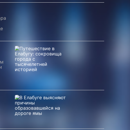
ара
де
ем
и