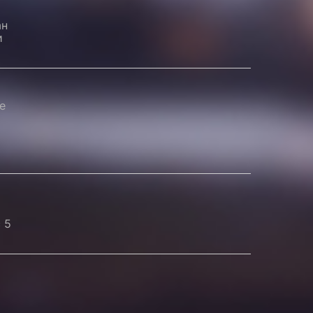
ан
и
е
 5