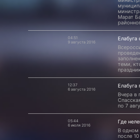
министр
муницип
министр
Марат Ба
районно
04:51
Елабуга 
9 августа 2016
Всеросси
проведен
заполнен
теми, кт
праздник
12:37
Елабуга
6 августа 2016
Вчера в 
Спасская
по 7 авг
05:44
Где неле
6 июля 2016
В одном 
после 10