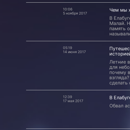
10:06
Чем мы 
5 ноября 2017
В Елабуг
Малай. 
память о
называли
05:19
Путешест
14 июня 2017
историе
Летние 
для небо
почему в
взгляда?
сделать 
12:39
В Елабу
17 мая 2017
Обвал ас