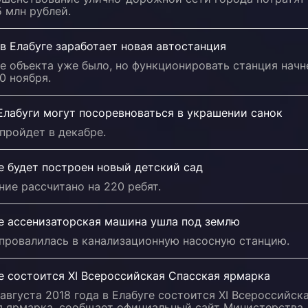
5 млн рублей.
в Елабуге заработает новая автостанция
е объекта уже было, но функционировать станция начн
0 ноября.
Елабуги могут посоревноваться в украшении санок
пройдет в декабре.
е будет построен новый детский сад
ие рассчитано на 220 ребят.
ге ассенизаторская машина ушла под землю
провалилась в канализационную насосную станцию.
е состоится XI Всероссийская Спасская ярмарка
 августа 2018 года в Елабуге состоится XI Всероссийск
я ярмарка, сообщает официальный сайт Министерства