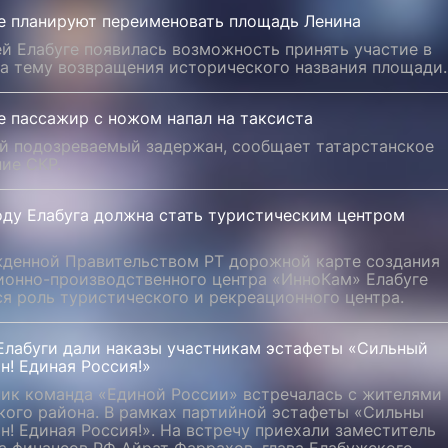
ге планируют переименовать площадь Ленина
й Елабуге появилась возможность принять участие в
на тему возвращения исторического названия площади.
е пассажир с ножом напал на таксиста
ий подозреваемый задержан, сообщает татарстанское
ие СКР.
оду Елабуга должна стать туристическим центром
жденной Правительством РТ дорожной карте создания
ионно-производственного центра «ИнноКам» Елабуге
я роль туристического и рекреационного центра.
Елабуги дали наказы участникам эстафеты «Сильный
н! Единая Россия!»
ник команда «Единой России» встречалась с жителями
кого района. В рамках партийной эстафеты «Сильны
н! Единая Россия!». На встречу приехали заместитель