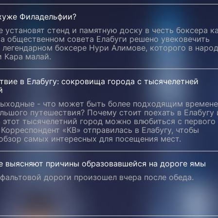
хуже Филадельфии?
е установят стенд и памятную доску в честь боксера к
На общественном совета Елабуги решено увековечить
 легендарном боксере Нури Алимове, которого в наро
 Кара малай.
вие в Елабугу: сокровища города с тысячелетней
й
выходные - что может быть более подходящим времен
льшого путешествия? Почему стоит поехать в Елабугу 
 этот тысячелетний город можно влюбиться с первого
 Корреспондент «КВ» отправилась в Елабугу, чтобы
обзор самых интересных для посещения мест.
ге выясняют причины образовавшейся на дороге ямы
фальтовой дороги произошел вчера после обеда.