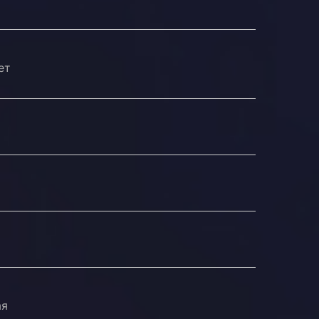
ет
ая