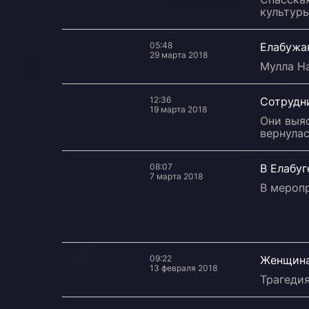
культуры
05:48
Елабужа
29 марта 2018
Мулла На
12:36
Сотрудн
19 марта 2018
Они выя
вернулас
08:07
В Елабу
7 марта 2018
В меропр
09:22
Женщина 
13 февраля 2018
Трагеди