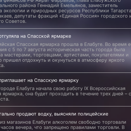
а финансов РФ Айрат Фаррахов, глава Елабужского
ального района Геннадий Емельянов, заместитель
а экологии и природных ресурсов Республики Татарст
каев, депутаты фракций «Единая Россия» городского 
го Советов.
отгуляла на Спасской ярмарке
йская Спасская ярмарка прошла в Елабуге. Во время е
ия с 5 по 7 августа историческая часть города была
а мастерами, торговцами, артистами, покупателями и
о пришел отдохнуть и окунуться в атмосферу яркого
а.
 приглашает на Спасскую ярмарку
городе Елабуга начала свою работу IX Всероссийская
 ярмарка, она будет проходить в течение трех дней – с
уста.
гально продают водку, выясняли полицейские
из магазинов Елабуги алкоголем свободно торговали
 часов вечера, что запрещено правилами торговли. В