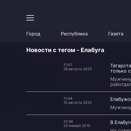
Город
Республика
Газета
Новости с тегом - Елабуга
11:07
Татарста
29 августа 2023
только 
Мужчину
райотдел
11:44
Елабужс
10 августа 2023
Мужчину
10:36
В Елабуг
23 января 2019
На сове