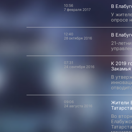
10:56
В Елабу
7 февраля 2017
У жителе
опросе 
12:40
В Елабуг
28 октября 2016
21-летн
управлен
07:31
К 2019 г
24 сентября 2016
Закамья
В утвер
инновац
отводитс
09:06
Жители 
24 августа 2016
Татарста
Во втор
Елабужс
Татарста