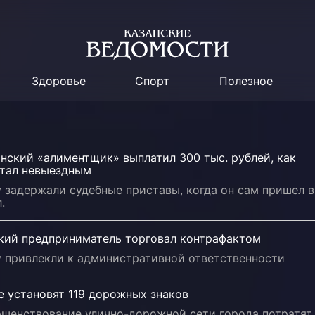
Здоровье
Спорт
Полезное
нский «алиментщик» выплатил 300 тыс. рублей, как
стал невыездным
 задержали судебные приставы, когда он сам пришел в
.
кий предприниматель торговал контрафактом
 привлекли к административной ответственности
е установят 119 дорожных знаков
ршенствование улично-дорожной сети города потратят