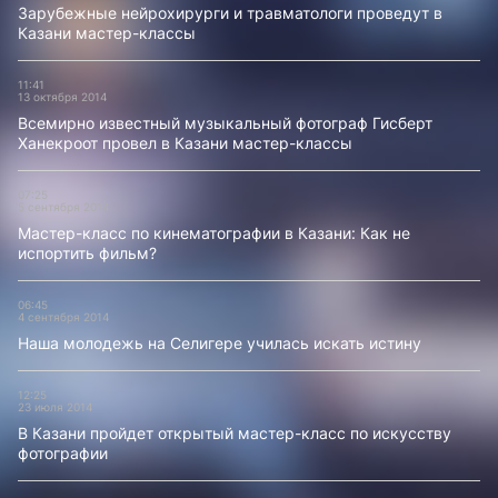
Зарубежные нейрохирурги и травматологи проведут в
Казани мастер-классы
11:41
13 октября 2014
Всемирно известный музыкальный фотограф Гисберт
Ханекроот провел в Казани мастер-классы
07:25
5 сентября 2014
Мастер-класс по кинематографии в Казани: Как не
испортить фильм?
06:45
4 сентября 2014
Наша молодежь на Селигере училась искать истину
12:25
23 июля 2014
В Казани пройдет открытый мастер-класс по искусству
фотографии