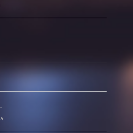
и
-
на