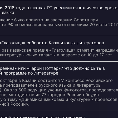
ря 2018 года в школах РТ увеличится количество уроко
о языка
шение было принято на заседании Совета при
нте РФ по межнациональным отношениям 20 июля 2017
«Глаголица» соберет в Казани юных литераторов
 раз казанская премия «Глаголица» отметит наградами
литературы юные таланты в возрасте от 10 до 17 лет.
ренина» или «Гарри Поттер»? Что должно быть в
й программе по литературе
 октября в Казани состоится V конгресс Российского
а преподавателей русского языка и литературы
). Около 600 ведущих ученых-филологов, преподавате
зов, методистов из 77 городов России обсудят
ную тему «Динамика языковых и культурных процессов
нной России».
и пройдет олимпиада по русскому языку