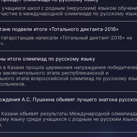
я учащиеся школ с родным (нерусским) языком обучен
участие в международной олимпиаде по русскому язык
тане подвели итоги «Тотального диктанта-2016»
татарстанцев написали «Тотальный диктант-2016» на
».
ны итоги олимпиад по русскому языку
я в Казани прошла церемония награждения победителе
 заключительного этапа республиканской и
льного этапа всероссийской олимпиад по русскому яз
кольников.
ождения А.С. Пушкина объявят лучшего знатока русско
в Казани объявят результаты Международной олимпиад
кому языку среди учащихся с родным не русским язык
.