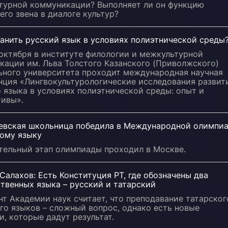
турной коммуникации? Выполняет ли он функцию
го звена в диалоге культур?
анить русский язык в условиях полиэтнической среды
 октября в институте филологии и межкультурной
кации им. Льва Толстого Казанского (Приволжского)
ьного университета проходит международная научная
нция «Лингвокультурологические исследования развит
 языка в условиях полиэтнической среды: опыт и
тивы».
евская школьница победила в Международной олимпи
кому языку
тельный этап олимпиады проходил в Москве.
алахов: Есть Конституция РТ, где обозначены два
твенных языка – русский и татарский
т Академии наук считает, что преподавание татарског
го языков – сложный вопрос, однако есть новые
, которые дадут результат.