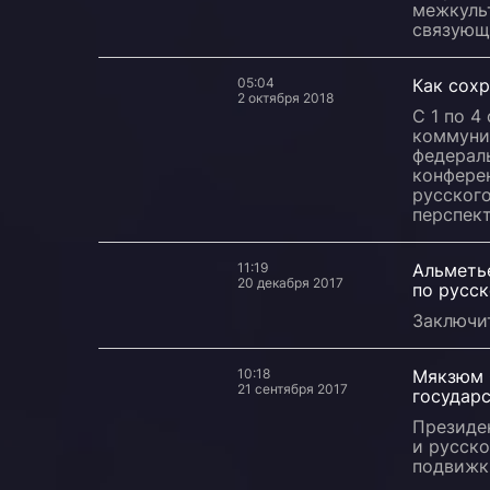
межкуль
связующе
05:04
Как сохр
2 октября 2018
С 1 по 4
коммуни
федерал
конфере
русского
перспек
11:19
Альметь
20 декабря 2017
по русс
Заключи
10:18
Мякзюм С
21 сентября 2017
государс
Президен
и русско
подвижки