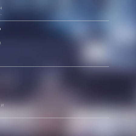
н
.
о
и
 и
м