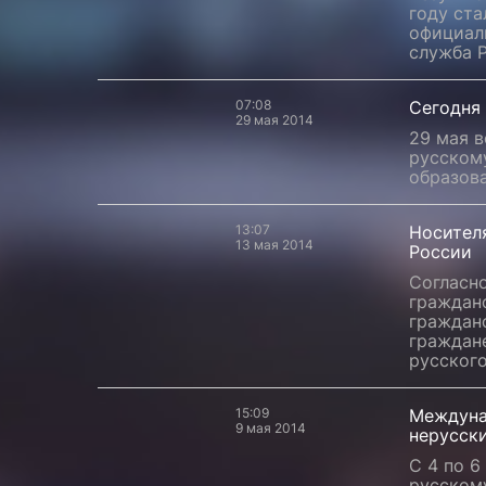
году ста
официал
служба 
07:08
Сегодня
29 мая 2014
29 мая в
русском
образова
13:07
Носител
13 мая 2014
России
Согласн
граждан
граждан
граждане
русского
15:09
Междуна
9 мая 2014
нерусск
С 4 по 
русском