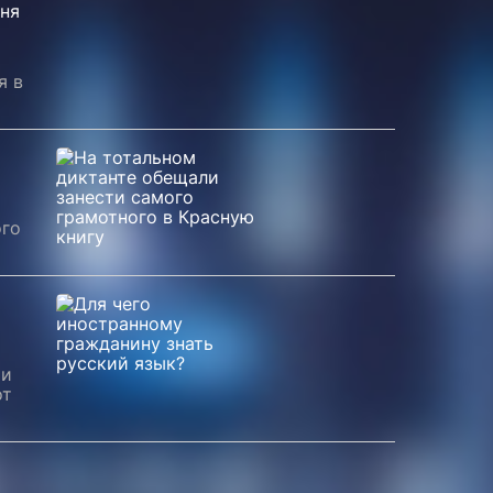
ня
я в
ого
ми
от