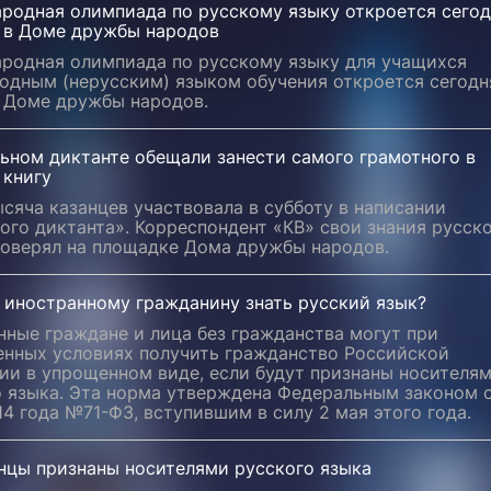
родная олимпиада по русскому языку откроется сегод
и в Доме дружбы народов
родная олимпиада по русскому языку для учащихся
одным (нерусским) языком обучения откроется сегодн
в Доме дружбы народов.
ьном диктанте обещали занести самого грамотного в
 книгу
сяча казанцев участвовала в субботу в написании
ого диктанта». Корреспондент «КВ» свои знания русск
роверял на площадке Дома дружбы народов.
 иностранному гражданину знать русский язык?
нные граждане и лица без гражданства могут при
енных условиях получить гражданство Российской
ии в упрощенном виде, если будут признаны носителя
о языка. Эта норма утверждена Федеральным законом 
14 года №71-ФЗ, вступившим в силу 2 мая этого года.
нцы признаны носителями русского языка