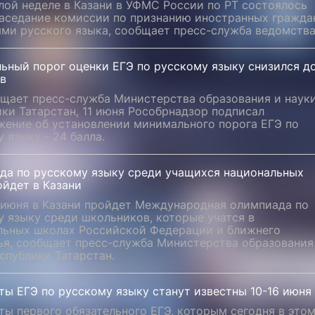
лой неделе в Казани в УФМС России по РТ состоялось
заседание комиссии по признанию иностранных гражда
ями русского языка, сообщает пресс-служба ведомства
ьный порог оценки ЕГЭ по русскому языку снизился д
ов
бщает пресс-служба Министерства образования и наук
ки Татарстан, 11 июня Рособрнадзор подписал
жение об установлении минимального порога ЕГЭ по
 языку - 24 балла.
да по русскому языку среди учащихся национальных
ойдет в Казани
6 июня в Казани пройдет Международная олимпиада по
 языку среди школьников, которые учатся в
льных школах Российской Федерации и ближнего
ья, сообщает пресс-служба Министерства образования
спублики Татарстан.
ты ЕГЭ по русскому языку станут известны 10-16 июня
ты первого обязательного ЕГЭ, которым сегодня в это