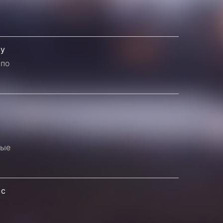
ку
 по
ные
 с