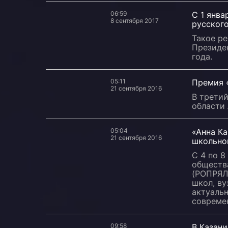
06:59
С 1 янва
8 сентября 2017
русског
Такое ре
Президе
года.
05:11
Премия 
21 сентября 2016
В третий
области 
05:04
«Анна Ка
21 сентября 2016
школьно
С 4 по 8
обществ
(РОПРЯЛ
школ, ву
актуаль
совреме
09:58
В Казан