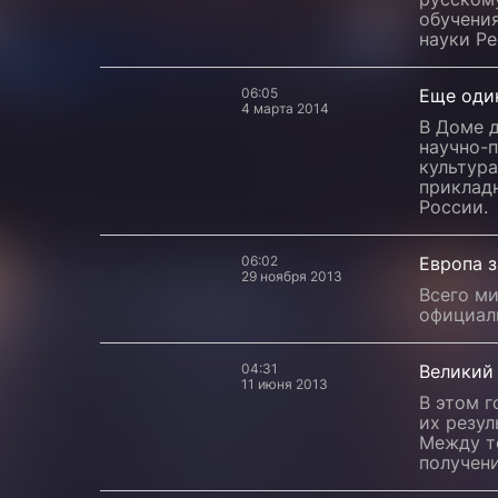
обучени
науки Ре
06:05
Еще один
4 марта 2014
В Доме 
научно-
культура
прикладн
России.
06:02
Европа з
29 ноября 2013
Всего ми
официал
04:31
Великий 
11 июня 2013
В этом г
их резул
Между т
получени