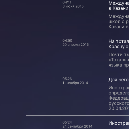
04:11
Междуна
3 июня 2015
в Казан
Междуна
школ с р
Казани 
04:50
На тотал
20 апреля 2015
Красную
Почти ты
«Тотальн
языка п
05:26
Для чего
11 ноября 2014
Иностра
определ
Федерац
русског
20.04.20
05:24
Иностра
24 сентября 2014