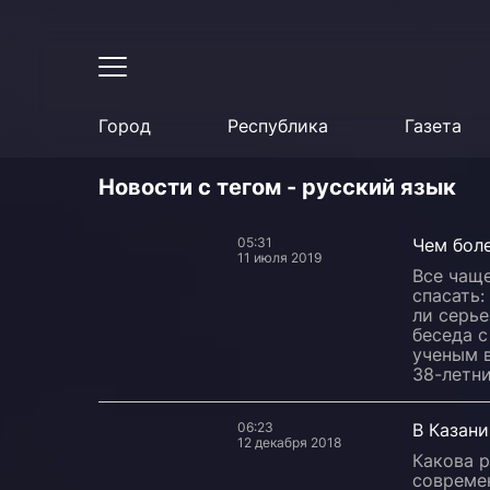
Город
Республика
Газета
Новости с тегом - русский язык
05:31
Чем боле
11 июля 2019
Все чаще
спасать:
ли серь
беседа 
ученым в
38-летн
06:23
В Казан
12 декабря 2018
Какова р
совреме