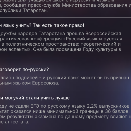
я, сообщает пресс-служба Министерства образования 
спублики Татарстан.
 язык учить? Так есть такое право!
дружбы народов Татарстана прошла Всероссийская
практическая конференция «Русский язык и русская
 в полиэтническом пространстве: теоретический и
ой аспекты». Она была посвящена Году культуры в
аговорит по-русски?
ллион подписей - и русский язык может быть признан
ьным языком Евросоюза.
и могучий стали учить лучше
оду не сдали ЕГЭ по русскому языку 2,2% выпускников 
ьтат оказался ниже минимальной границы в 36 баллов.
ем результаты экзамена по данному предмету влияют 
е аттестата.