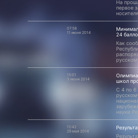
На прош
первое 
носител
07:58
Минимал
11 июня 2014
24 балл
Как соо
Республи
распоря
русскому
15:01
Олимпиа
3 июня 2014
школ пр
С 4 по 
русскому
национа
зарубеж
науки Ре
12:42
Результа
29 мая 2014
Результа