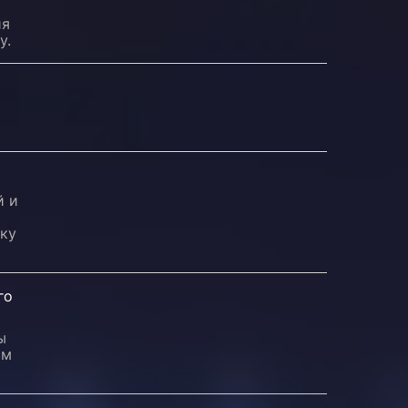
ия
у.
й и
ыку
го
ы
ом