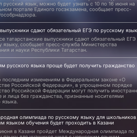
л русский язык, можно будет узнать с 10 по 16 июня на
ьном портале Единого госэкзамена, сообщает пресс-
Рособрнадзора.
 выпускники сдают обязательный ЕГЭ по русскому язы
се татарстанские выпускники сдают обязательный ЕГЭ
у языку, сообщает пресс-служба Министерства
ния и науки Республики Татарстан.
ям русского языка проще будет получить гражданство
о последним изменениям в Федеральном законе «О
стве Российской Федерации», в упрощенном порядке
ство Российской Федерации могут получить иностран
 и лица без гражданства, признанные носителями
 языка.
родная олимпиада по русскому языку для школьников
им языком обучения будет проходить в Казани
6 июня в Казани пройдет Международная олимпиада по
у языку для учащихся школ с нерусским языком