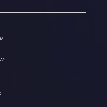
?
ия
аде
о