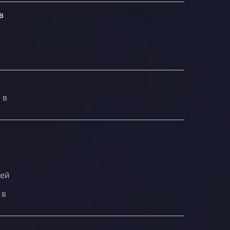
в
 в
лей
 в