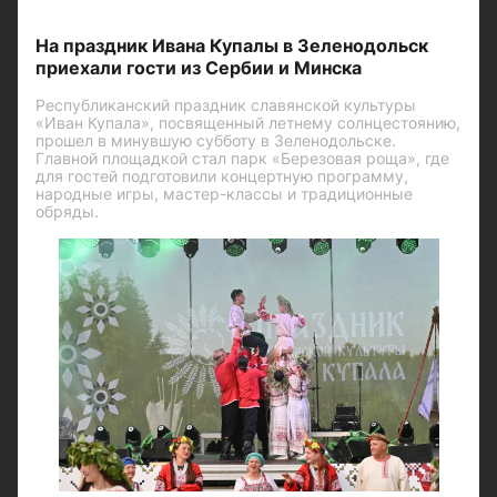
На праздник Ивана Купалы в Зеленодольск
приехали гости из Сербии и Минска
Республиканский праздник славянской культуры
«Иван Купала», посвященный летнему солнцестоянию,
прошел в минувшую субботу в Зеленодольске.
Главной площадкой стал парк «Березовая роща», где
для гостей подготовили концертную программу,
народные игры, мастер-классы и традиционные
обряды.