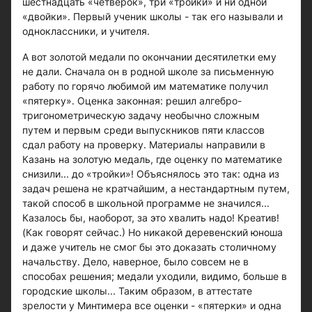
шестнадцать «четверок», три «тройки» и ни одной
«двойки». Первый ученик школы - так его называли и
одноклассники, и учителя.
А вот золотой медали по окончании десятилетки ему
не дали. Сначала он в родной школе за письменную
работу по горячо любимой им математике получил
«пятерку». Оценка законная: решил алгебро-
тригонометрическую задачу необычно сложным
путем и первым среди выпускников пяти классов
сдал работу на проверку. Материалы направили в
Казань на золотую медаль, где оценку по математике
снизили... до «тройки»! Объяснялось это так: одна из
задач решена не кратчайшим, а нестандартным путем,
такой способ в школьной программе не значился...
Казалось бы, наоборот, за это хвалить надо! Креатив!
(Как говорят сейчас.) Но никакой деревенский юноша
и даже учитель не смог бы это доказать столичному
начальству. Дело, наверное, было совсем не в
способах решения; медали уходили, видимо, больше в
городские школы... Таким образом, в аттестате
зрелости у Минтимера все оценки - «пятерки» и одна