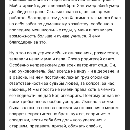
Мой старший единственный брат Хантимер абый умер
до обидного рано. Сколько знал его, он все время
работал. Благодаря тому, что Хантимер так много брал
на себя забот по домашнему хозяйству, особенно в
последние мои школьные годы, у меня и появилась
возможность больше и лучше учиться. Я ему
благодарен за это.
Ну а тон во внутрисемейных отношениях, разумеется,
задавали наши мама и папа. Слово родителей свято.
Особенно непререкаем для всех авторитет отца. Он,
как руководитель, был всегда на виду - и в деревне, и
в районе. На нем постоянно лежал груз огромной
ответственности за судьбы людей, за колхоз, за нас,
наконец. И мы просто не имели права хоть в чем-то
его подвести, не дай Бог, опозорить. Поэтому от нас во
всем требовалось особое усердие. Именно в семье
была заложена основа понимания отношения с миром
вокруг: непростительно брать чужое, ссориться с
соседями, вести себя без должного уважения к
старшим, предавать друзей, обижать слабых,