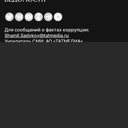
Для сообщений о фактах коррупции:
Shamil.Sadykov@tatmedia.ru
Учредитель СМИ: АО «ТАТМЕДИА»
420066, Российская Федерация, Республика
Татарстан, г. Казань, ул. Декабристов, д. 2
Редакция:
(843) 562-64-30
info@kazved.ru
Рекламный отдел
:
(843) 562-64-35
ads@kazved.ru
© 1991 – 2026 Филиал АО «ТАТМЕДИА» «Редакция газеты
«Казанские ведомости»
420066, Российская Федерация, Республика Татарстан, г.
Казань, ул. Чистопольская, д. 5
Наименование СМИ: Казанские ведомости
Средство массовой информации сетевое издание
Казанские ведомости ЭЛ № ФС 77 - 90201 от 07.10.2025,
зарегистрировано Федеральной службой по надзору в
сфере связи, информационных технологий и массовых
коммуникаций.