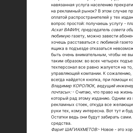
навязанная услуга населению прекрати
на рекламный рынок? В этом случае п
оплатой распространителей у тех издан
вопрос простой: получаешь услугу - пла
Асхат ВАФИН, председатель совета об
любимую газету, можно завести абонент
хочешь расставаться с любимой газето
ящика в подъезде отказаться невозмож
быть очень внимательным, чтобы не в
таким образом: во всех четырех подъе
техперсонал все равно жалуется на то,
управляющей компании. К сожалению, з
всегда найдется кнопка, при помощи к
Владимир КОРОЛЮК, ведущий инженер о
почтасы»:
- Считаю, что право на жизнь
который рад этому изданию. Одним из 
рекламных стоек, откуда все желающие
руки тех, кому интересна. Вот тут и б
Остатки ведь они будут забирать сами.
средства.
Фарит ШАГИАХМЕТОВ:
- Новое - это хо