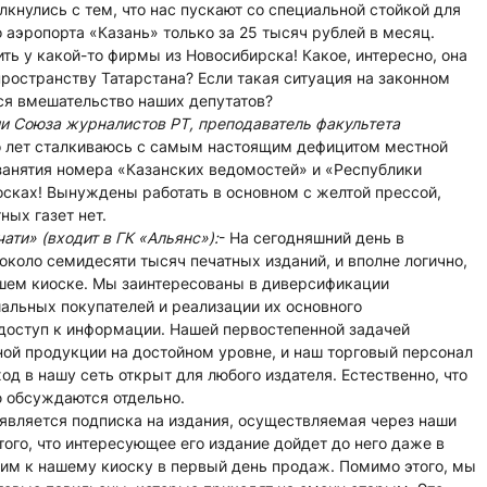
кнулись с тем, что нас пускают со специальной стойкой для
аэропорта «Казань» только за 25 тысяч рублей в месяц.
 у какой-то фирмы из Новосибирска! Какое, интересно, она
остранству Татарстана? Если такая ситуация на законном
тся вмешательство наших депутатов?
и Союза журналистов РТ, преподаватель факультета
о лет сталкиваюсь с самым настоящим дефицитом местной
занятия номера «Казанских ведомостей» и «Республики
киосках! Вынуждены работать в основном с желтой прессой,
ных газет нет.
ти» (входит в ГК «Альянс»):
- На сегодняшний день в
коло семидесяти тысяч печатных изданий, и вполне логично,
ашем киоске. Мы заинтересованы в диверсификации
альных покупателей и реализации их основного
 доступ к информации. Нашей первостепенной задачей
ой продукции на достойном уровне, и наш торговый персонал
д в нашу сеть открыт для любого издателя. Естественно, что
 обсуждаются отдельно.
 является подписка на издания, осуществляемая через наши
того, что интересующее его издание дойдет до него даже в
 ним к нашему киоску в первый день продаж. Помимо этого, мы