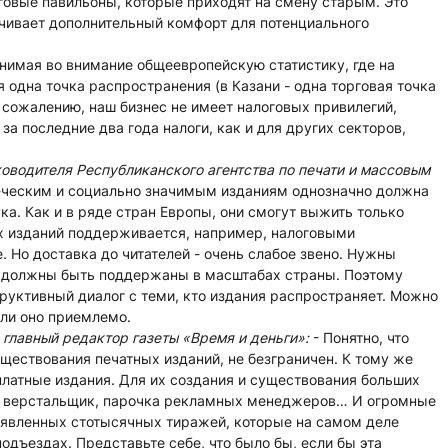
говые павильоны, которые приходят на смену старым. Это
чивает дополнительный комфорт для потенциального
нимая во внимание общеевропейскую статистику, где на
 одна точка распространения (в Казани - одна торговая точка
К сожалению, наш бизнес не имеет налоговых привилегий,
за последние два года налоги, как и для других секторов,
водителя Республиканского агентства по печати и массовым
-ческим и социально значимым изданиям однозначно должна
а. Как и в ряде стран Европы, они смогут выжить только
их изданий поддерживается, например, налоговыми
 Но доставка до читателей - очень слабое звено. Нужны
 должны быть поддержаны в масштабах страны. Поэтому
уктивный диалог с теми, кто издания распространяет. Можно
ли оно приемлемо.
главный редактор газеты «Время и деньги»:
- Понятно, что
ществования печатных изданий, не безграничен. К тому же
платные издания. Для их создания и существования больших
е, верстальщик, парочка рекламных менеджеров… И огромные
аявленных стотысячных тиражей, которые на самом деле
дъездах. Представьте себе, что было бы, если бы эта