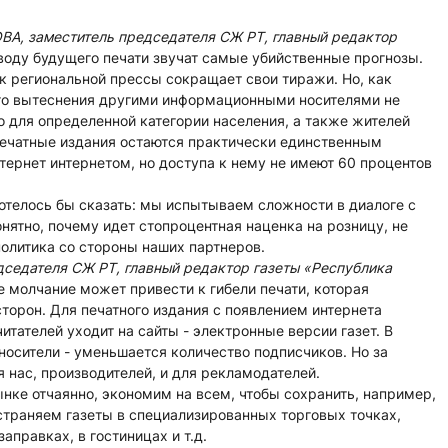
ВА, заместитель председателя СЖ РТ, главный редактор
оводу будущего печати звучат самые убийственные прогнозы.
к региональной прессы сокращает свои тиражи. Но, как
го вытеснения другими информационными носителями не
о для определенной категории населения, а также жителей
печатные издания остаются практически единственным
ернет интернетом, но доступа к нему не имеют 60 процентов
отелось бы сказать: мы испытываем сложности в диалоге с
ятно, почему идет стопроцентная наценка на розницу, не
олитика со стороны наших партнеров.
седателя СЖ РТ, главный редактор газеты «Республика
 молчание может привести к гибели печати, которая
орон. Для печатного издания с появлением интернета
итателей уходит на сайты - электронные версии газет. В
носители - уменьшается количество подписчиков. Но за
я нас, производителей, и для рекламодателей.
нке отчаянно, экономим на всем, чтобы сохранить, например,
страняем газеты в специализированных торговых точках,
аправках, в гостиницах и т.д.