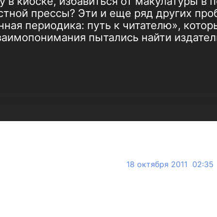
у в киоске, избавиться от макулатуры в 
стной прессы? Эти и еще ряд других про
ная периодика: путь к читателю», котор
заимопонимания пытались найти издател
18 октября 2011 02:35