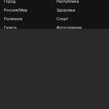
Город
Республика
Россия/Мир
Здоровье
Полезное
Спорт
Газета
Фотогалереи
Вакансии
Конкурс «Мой Тукай»
Афиша Казани
Редакция
Реклама
Выборы 2025
Подписка на газету
«КВ» - 35!