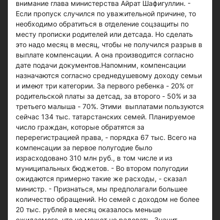
внимание глава министерства Айрат Шафигуллин. -
Если пропуск случился по уважительной причине, то
необходимо обратиться в отделение соцзащиты по
месту прописки родителей или детсада. Но сделать
это надо месяц в месяц, чтобы не получился разрыв в
выплате компенсации. А она производится согласно
дате подачи документов.Напомним, компенсации
назначаются согласно среднедушевому доходу семьи
и имеют три категории. За первого ребенка - 20% от
родительской платы за детсад, за второго - 50% и за
третьего малыша - 70%. Этими выплатами пользуются
сейчас 134 тыс. татарстанских семей. Планируемое
число граждан, которые обратятся за
перерегистрацией права, - порядка 67 тыс. Всего на
компенсации за первое полугодие было
израсходовано 310 млн руб., в том числе и из
муниципальных бюджетов. - Во втором полугодии
ожидаются примерно такие же расходы, - сказал
министр. - Признаться, мы предполагали большее
количество обращений. Но семей с доходом не более
20 тыс. рублей в месяц оказалось меньше
ожидаемого, что не может не радовать. Значит,