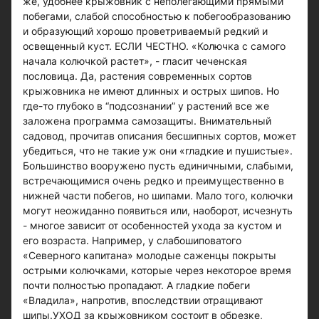
же, удобнее крыжовник с неполегающими прямыми
побегами, слабой способностью к побегообразованию
и образующий хорошо проветриваемый редкий и
освещенный куст. ЕСЛИ ЧЕСТНО. «Колючка с самого
начала колючкой растет», - гласит чеченская
пословица. Да, растения современных сортов
крыжовника не имеют длинных и острых шипов. Но
где-то глубоко в “подсознании” у растений все же
заложена программа самозащиты. Внимательный
садовод, прочитав описания бесшипных сортов, может
убедиться, что не такие уж они «гладкие и пушистые».
Большинство вооружено пусть единичными, слабыми,
встречающимися очень редко и преимущественно в
нижней части побегов, но шипами. Мало того, колючки
могут неожиданно появиться или, наоборот, исчезнуть
- многое зависит от особенностей ухода за кустом и
его возраста. Например, у слабошиповатого
«Северного капитана» молодые саженцы покрыты
острыми колючками, которые через некоторое время
почти полностью пропадают. А гладкие побеги
«Владила», напротив, впоследствии отращивают
шипы.УХОД за крыжовником состоит в обрезке,