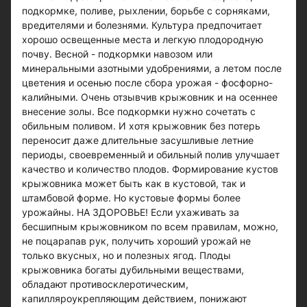
подкормке, поливе, рыхлении, борьбе с сорняками,
вредителями и болезнями. Культура предпочитает
хорошо освещенные места и легкую плодородную
почву. Весной - подкормки навозом или
минеральными азотными удобрениями, а летом после
цветения и осенью после сбора урожая - фосфорно-
калийными. Очень отзывчив крыжовник и на осеннее
внесение золы. Все подкормки нужно сочетать с
обильным поливом. И хотя крыжовник без потерь
переносит даже длительные засушливые летние
периоды, своевременный и обильный полив улучшает
качество и количество плодов. Формирование кустов
крыжовника может быть как в кустовой, так и
штамбовой форме. Но кустовые формы более
урожайны. НА ЗДОРОВЬЕ! Если ухаживать за
бесшипным крыжовником по всем правилам, можно,
не поцарапав рук, получить хороший урожай не
только вкусных, но и полезных ягод. Плоды
крыжовника богаты дубильными веществами,
обладают противосклеротическим,
капилляроукрепляющим действием, понижают