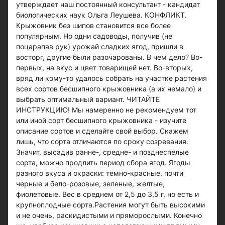
утверждает наш постоянный консультант - кандидат
биологических наук Ольга Леушева. КОНФЛИКТ.
Крыжовник без шипов становится все более
популярным. Но одни садоводы, получив (не
поцарапав рук) урожай сладких ягод, пришли в
восторг, другие были разочарованы. В чем дело? Во-
первых, на вкус и цвет товарищей нет. Во-вторых,
вряд ли кому-то удалось собрать на участке растения
всех сортов бесшипного крыжовника (а их немало) и
выбрать оптимальный вариант. ЧИТАЙТЕ
ИНСТРУКЦИЮ! Мы намеренно не рекомендуем тот
или иной сорт бесшипного крыжовника - изучите
описание сортов и сделайте свой выбор. Скажем
лишь, что сорта отличаются по сроку созревания.
Значит, высадив ранне-, средне- и позднеспелые
сорта, можно продлить период сбора ягод. Ягоды
разного вкуса и окраски: темно-красные, почти
черные и бело-розовые, зеленые, желтые,
фиолетовые. Вес в среднем от 2,5 до 3,5 г, но есть и
крупноплодные сорта.Растения могут быть высокими
и не очень, раскидистыми и пряморослыми. Конечно