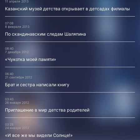
11 апреля 2013
Казанский музей детства открывает в детсадах филиалы
07:08
8 февраля 2013
По скандинавским следам Шаляпина
08:40
7 декабря 2012
«Чукотка моей памяти»
06:40
21 сентября 2012
Брат и сестра написали книгу
03:43
26 января 2012
Приглашение в мир детства родителей
03:28
24 января 2012
«И все же мы видели Солнце!»