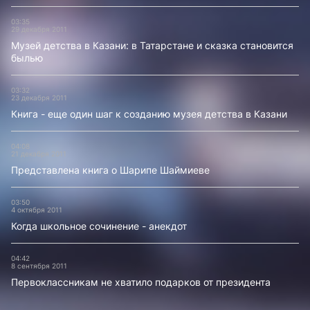
03:35
29 декабря 2011
Музей детства в Казани: в Татарстане и сказка становится
былью
03:32
23 декабря 2011
Книга - еще один шаг к созданию музея детства в Казани
04:08
21 декабря 2011
Представлена книга о Шарипе Шаймиеве
03:50
4 октября 2011
Когда школьное сочинение - анекдот
04:42
8 сентября 2011
Первоклассникам не хватило подарков от президента