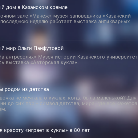
ый дом в Казанском кремле
вочном зале «Манеж» музея-заповедника «Казанский
 последнюю неделю работает выставка антикварных
ый мир Ольги Панфутовой
На антресолях» Музея истории Казанского университет
ь выставка «Авторская кукла».
ы родом из детства
вочка не мечтала о куклах, когда была маленькой? Для
ни до сих пор - символ детства, мира, где все кажется
ым.
 красоту «играет в куклы» в 80 лет