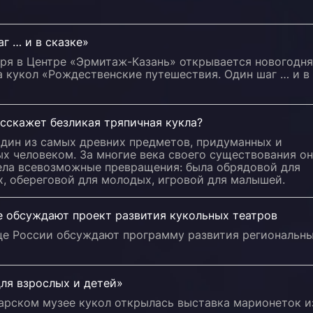
г … и в сказке»
бря в Центре «Эрмитаж-Казань» открывается новогодн
 кукол «Рождественские путешествия. Один шаг … и в
сскажет безликая тряпичная кукла?
один из самых древних предметов, придуманных и
х человеком. За многие века своего существования о
ела всевозможные превращения: была обрядовой для
, обереговой для молодых, игровой для малышей.
е обсуждают проект развития кукольных театров
це России обсуждают программу развития региональн
ля взрослых и детей»
арском музее кукол открылась выставка марионеток и