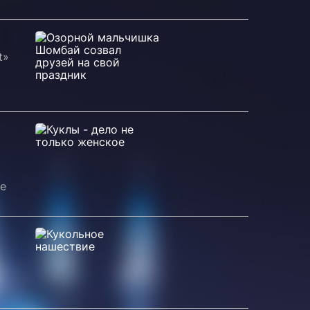
t»
ке