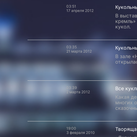
03:51
Кукольн
17 апреля 2012
В выста
кремль»
кукол.
03:35
Кукольн
21 марта 2012
В зале «
открылас
03:39
Все кукл
2 марта 2012
Какая де
многих о
сказочн
19:00
Творящая
3 февраля 2010