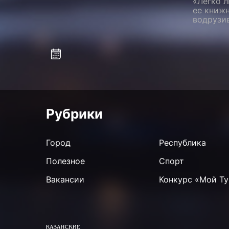
«Легко л
ее книжн
водрузи
Рубрики
Город
Республика
Полезное
Спорт
Вакансии
Конкурс «Мой Ту