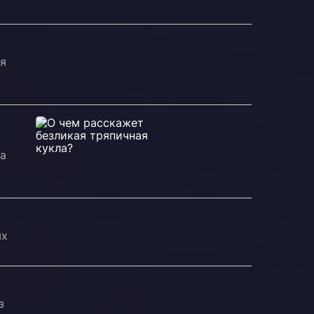
яя
на
ых
з