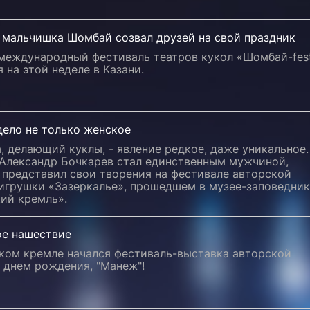
 мальчишка Шомбай созвал друзей на свой праздник
международный фестиваль театров кукол «Шомбай-fes
 на этой неделе в Казани.
дело не только женское
 делающий куклы, - явление редкое, даже уникальное.
 Александр Бочкарев стал единственным мужчиной,
 представил свои творения на фестивале авторской
 игрушки «Зазеркалье», прошедшем в музее-заповедни
ий кремль».
ое нашествие
ском кремле начался фестиваль-выставка авторской
 днем рождения, "Манеж"!