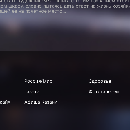
и стать художником?» - книга с таким названием стоит
ом шкафу, словно пытаясь дать ответ на жизнь хозяйк
вшей ее на почетное место…
Россия/Мир
Здоровье
Газета
Фотогалереи
кай»
Афиша Казани