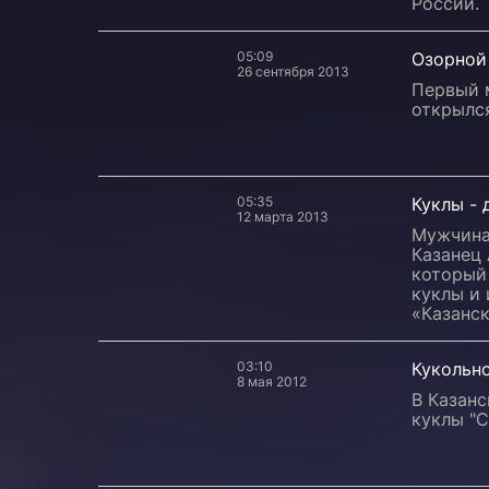
России.
05:09
Озорной
26 сентября 2013
Первый 
открылся
05:35
Куклы - 
12 марта 2013
Мужчина,
Казанец
который
куклы и
«Казанск
03:10
Кукольн
8 мая 2012
В Казан
куклы "С