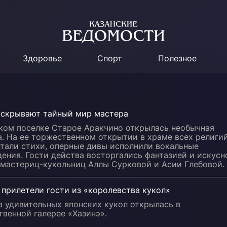
Здоровье
Спорт
Полезное
аскрывают тайный мир мастера
ском поселке Старое Аракчино открылась необычная
. На ее торжественном открытии в храме всех религи
итали стихи, оперные дивы исполнили вокальные
ения. Гости действа восторгались фантазией и искусн
 мастериц-кукольниц Аллы Сурковой и Асии Глебовой.
 прилетели гости из «королевства кукол»
а удивительных японских кукол открылась в
венной галерее «Хазинэ».