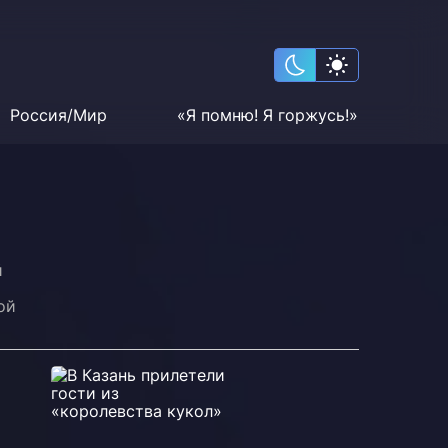
Россия/Мир
«Я помню! Я горжусь!»
й
ой