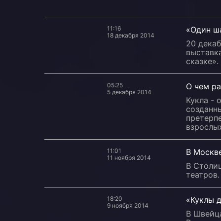
11:16
«Один ша
18 декабря 2014
20 дека
выставка
сказке».
05:25
О чем ра
5 декабря 2014
Кукла - 
созданны
претерп
взрослых
11:01
В Москв
11 ноября 2014
В Столи
театров.
18:20
«Куклы д
9 ноября 2014
В Швейц