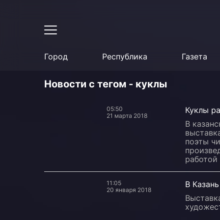
Город
Республика
Газета
Новости с тегом - куклы
05:50
Куклы р
21 марта 2018
В казан
выставка
поэты ч
произвед
работой
11:05
В Казань
20 января 2018
Выставк
художест