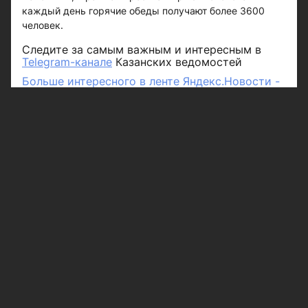
каждый день горячие обеды получают более 3600
человек.
Следите за самым важным и интересным в
Telegram-канале
Казанских ведомостей
Больше интересного в ленте Яндекс.Новости -
добавьте «Казанские ведомости» в избранные
источники.
Рубрики
Город
Республика