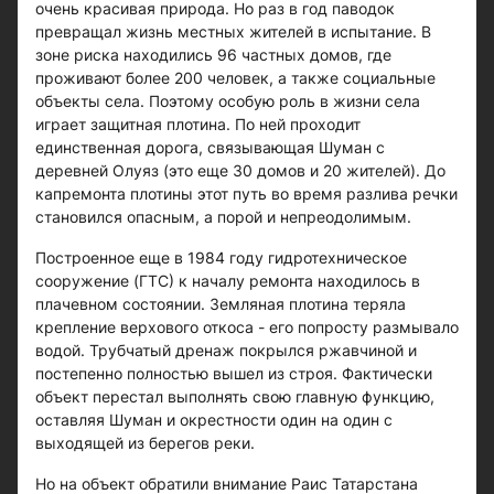
очень красивая природа. Но раз в год паводок
превращал жизнь местных жителей в испытание. В
зоне риска находились 96 частных домов, где
проживают более 200 человек, а также социальные
объекты села. Поэтому особую роль в жизни села
играет защитная плотина. По ней проходит
единственная дорога, связывающая Шуман с
деревней Олуяз (это еще 30 домов и 20 жителей). До
капремонта плотины этот путь во время разлива речки
становился опасным, а порой и непреодолимым.
Построенное еще в 1984 году гидротехническое
сооружение (ГТС) к началу ремонта находилось в
плачевном состоянии. Земляная плотина теряла
крепление верхового откоса - его попросту размывало
водой. Трубчатый дренаж покрылся ржавчиной и
постепенно полностью вышел из строя. Фактически
объект перестал выполнять свою главную функцию,
оставляя Шуман и окрестности один на один с
выходящей из берегов реки.
Но на объект обратили внимание Раис Татарстана