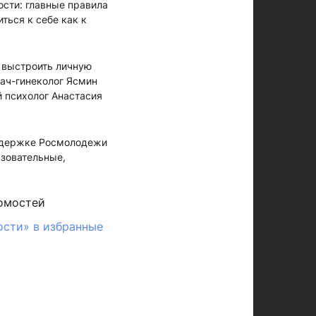
сти: главные правила
ться к себе как к
 выстроить личную
рач-гинеколог Ясмин
 психолог Анастасия
оддержке Росмолодежи
азовательные,
омостей
ости» в избранные