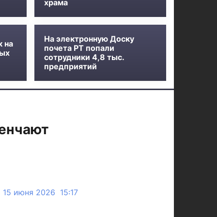
храма
На электронную Доску
к на
почета РТ попали
ных
сотрудники 4,8 тыс.
предприятий
венчают
15 июня 2026 15:17