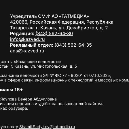
Учредитель СМИ: АО «ТАТМЕДИА»
420066, Российская Федерация, Республика
Татарстан, г. Казань, ул. Декабристов, д. 2
Редакция:
(843) 562-64-30
info@kazved.ru
Рекламный отдел
:
(843) 562-64-35
ads@kazved.ru
газеты «Казанские ведомости»
н, г. Казань, ул. Чистопольская, д. 5
занские ведомости ЭЛ № ФС 77 - 90201 от 07.10.2025,
у в сфере связи, информационных технологий и массовых ком
риалы 16+
 Якупова Венера Абдулловна
изации сервисов и удобства пользователей сайтом.
ках браузера.
ную почту
Shamil.Sadykov@tatmedia.ru