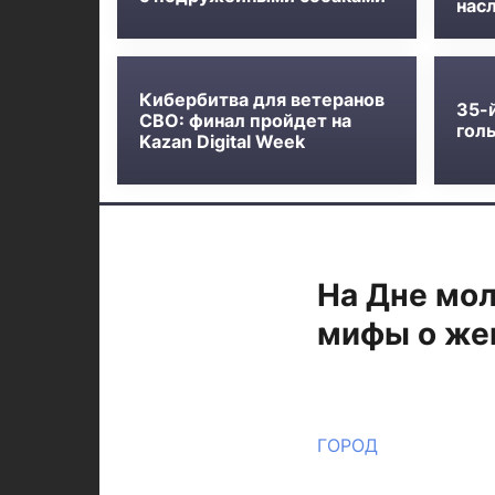
нас
Кибербитва для ветеранов
35-
СВО: финал пройдет на
голь
Kazan Digital Week
На Дне мо
мифы о же
ГОРОД