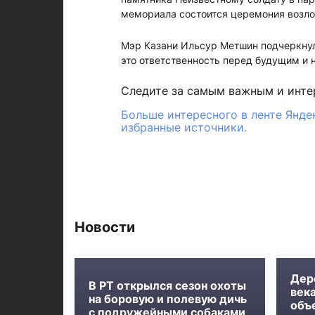
мемориала состоится церемония возлож
Мэр Казани Ильсур Метшин подчеркнул,
это ответственность перед будущим и 
Следите за самым важным и инт
Больше интересного в ленте Янде
избранные источники.
Новости
Дер
В РТ открылся сезон охоты
века
на боровую и полевую дичь
объ
с подружейными собаками