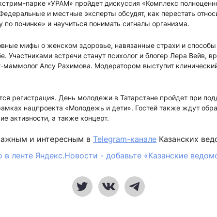
экстрим-парке «УРАМ» пройдет дискуссия «Комплекс полноценно
Федеральные и местные эксперты обсудят, как перестать относи
 по починке» и научиться понимать сигналы организма.
овные мифы о женском здоровье, навязанные страхи и способы
бе. Участниками встречи станут психолог и блогер Лера Вейв, в
ог-маммолог Алсу Рахимова. Модератором выступит клинический
тся регистрация. День молодежи в Татарстане пройдет при п
рамках нацпроекта «Молодежь и дети». Гостей также ждут обр
ие активности, а также концерт.
важным и интересным в
Telegram-канале
Казанских вед
 в ленте Яндекс.Новости - добавьте «Казанские ведом