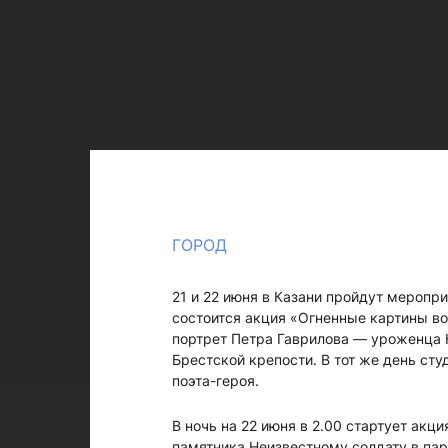
ГОРОД
21 и 22 июня в Казани пройдут меропр
состоится акция «Огненные картины во
портрет Петра Гаврилова — уроженца К
Брестской крепости. В тот же день ст
поэта-героя.
В ночь на 22 июня в 2.00 стартует акц
памятника Неизвестному солдату в парк