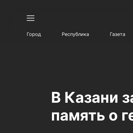
Город
Республика
Газета
В Казани з
память о 