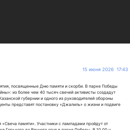
15 июня 2026 17:43
иятия, посвященные Дню памяти и скорби. В парке Победы
йны»: из более чем 40 тысяч свечей активисты создадут
азанской губернии и одного из руководителей обороны
уденты представят постановку «Джалиль» о жизни и подвиге
ия «Свеча памяти». Участники с лампадами пройдут от
е Горького до Вечного огня в парке Победы. В 10.00 у