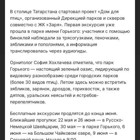
В столице Татарстана стартовал проект «Дом для
птиц», организованный Дирекцией парков и скверов
совместно с ЖК «Заря». Первая экскурсия уже
прошла в парке имени Горького: участники с помощью
биноклей наблюдали за трясогузками, пеночками,
зябликами и поползнями, а информация
транслировалась через аудиогиды.
Орнитолог София Хохлачева отметила, что парк
Горького — настоящий зеленый оазис, лидирующий по
видовому разнообразию среди городских парков
(более 30 видов птиц). Летом здесь можно встретить
зябликов, зарянок, дроздов, горихвосток, а также
дятлов, уральских неясытей и ястребов-
перепелятников.
Бесплатные экскурсии продлятся до конца июня.
Ближайшие прогулки: 22 мая и 26 июня — в Русско-
Немецкой Швейцарии, 30 мая — в парке Горького, 6
июня — на Большом Чайковом озере, 9 июня — в
Сосновой роще. Начало в 9:00.