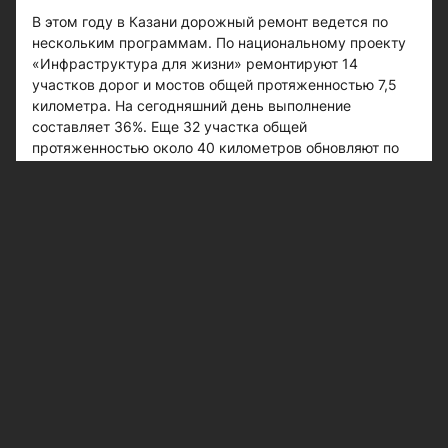
В этом году в Казани дорожный ремонт ведется по
нескольким программам. По национальному проекту
«Инфраструктура для жизни» ремонтируют 14
участков дорог и мостов общей протяженностью 7,5
километра. На сегодняшний день выполнение
составляет 36%. Еще 32 участка общей
протяженностью около 40 километров обновляют по
программе ремонта изношенных слоев - здесь работы
выполнены на 17%.
Помимо этого в городе продолжается ремонт дорог в
жилых массивах, внутриквартальных проездов и
объектов улично-дорожной сети.
Параллельно ведутся мероприятия по повышению
безопасности движения: устанавливаются новые
дорожные знаки, ограждения, светофоры и
проекционные пешеходные переходы. Также в
программу включена установка наружного
освещения, нанесение разметки, ямочный ремонт и
модернизация ливневой канализации. По данным на