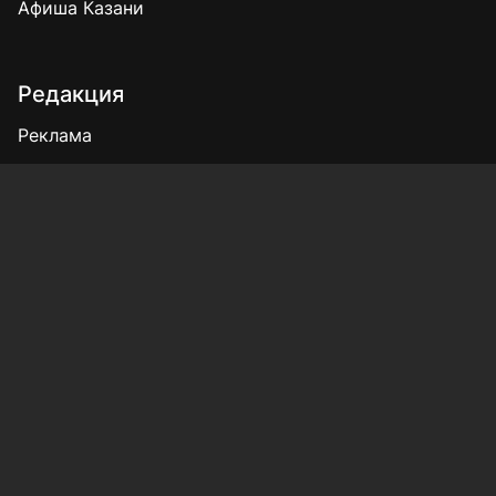
Афиша Казани
Редакция
Реклама
Выборы 2025
Подписка на газету
«КВ» - 35!
Для сообщений о фактах коррупции:
Shamil.Sadykov@tatmedia.ru