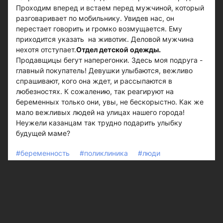
Проходим вперед и встаем перед мужчиной, который
разговаривает по мобильнику. Увидев нас, он
перестает говорить и громко возмущается. Ему
приходится указать на животик. Деловой мужчина
нехотя отступает.
Отдел детской одежды.
Продавщицы бегут наперегонки. Здесь моя подруга -
главный покупатель! Девушки улыбаются, вежливо
спрашивают, кого она ждет, и рассыпаются в
любезностях. К сожалению, так реагируют на
беременных только они, увы, не бескорыстно. Как же
мало вежливых людей на улицах нашего города!
Неужели казанцам так трудно подарить улыбку
будущей маме?
#беременность
#поликлиника
#люди
Следите за самым важным и интересным в
Telegram-канале
Казанских ведомостей
Больше интересного в ленте Яндекс.Новости -
добавьте «Казанские ведомости» в избранные
источники.