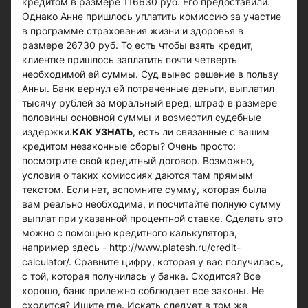
кредитом в размере 116630 руб. Его предоставили.
Однако Анне пришлось уплатить комиссию за участие
в программе страхования жизни и здоровья в
размере 26730 руб. То есть чтобы взять кредит,
клиентке пришлось заплатить почти четверть
необходимой ей суммы. Суд вынес решение в пользу
Анны. Банк вернул ей потраченные деньги, выплатил
тысячу рублей за моральный вред, штраф в размере
половины основной суммы и возместил судебные
издержки.
КАК УЗНАТЬ
, есть ли связанные с вашим
кредитом незаконные сборы? Очень просто:
посмотрите свой кредитный договор. Возможно,
условия о таких комиссиях даются там прямым
текстом. Если нет, вспомните сумму, которая была
вам реально необходима, и посчитайте полную сумму
выплат при указанной процентной ставке. Сделать это
можно с помощью кредитного калькулятора,
например здесь - http://www.platesh.ru/credit-
calculator/. Сравните цифру, которая у вас получилась,
с той, которая получилась у банка. Сходится? Все
хорошо, банк прилежно соблюдает все законы. Не
сходится? Ищите где. Искать следует в том же