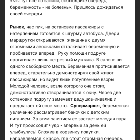
«Мы тут все по записи, соблюдайте очередь,
беременность - не болезнь». Пришлось дожидаться
своей очереди.
Рынок,
час пик, на остановке пассажиры с
нетерпением готовятся к штурму автобуса. Двери
маршрутки открываются, женщина с двумя
огромными авоськами отталкивает беременную и
пробивается вперед. Руку помощи подруге
протягивает лишь нетрезвый мужчина. В салоне ни
одного свободного места. Беременная протискивается
вперед, старательно демонстрируя свой живот
пассажирам, но видит лишь потупленные взоры.
Молодой человек, возле которого она стоит,
демонстративно отворачивается к окну. Через две
остановки подругу замечает дедушка-инвалид и
предлагает ей свое место.
Супермаркет,
беременная
увлеченно рассматривает баночки с детским
питанием. За этим занятием ее застает молодая пара.
И тут происходит чудо - впервые за день ей
улыбнулись! Сложив в корзинку покупки,
направляемся к кассе, где стоит огромная очередь.