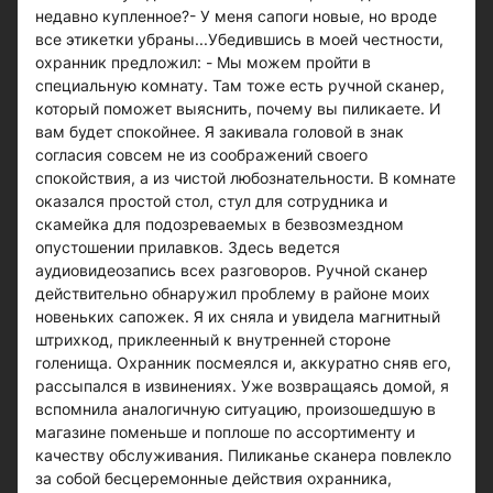
недавно купленное?- У меня сапоги новые, но вроде
все этикетки убраны...Убедившись в моей честности,
охранник предложил: - Мы можем пройти в
специальную комнату. Там тоже есть ручной сканер,
который поможет выяснить, почему вы пиликаете. И
вам будет спокойнее. Я закивала головой в знак
согласия совсем не из соображений своего
спокойствия, а из чистой любознательности. В комнате
оказался простой стол, стул для сотрудника и
скамейка для подозреваемых в безвозмездном
опустошении прилавков. Здесь ведется
аудиовидеозапись всех разговоров. Ручной сканер
действительно обнаружил проблему в районе моих
новеньких сапожек. Я их сняла и увидела магнитный
штрихкод, приклеенный к внутренней стороне
голенища. Охранник посмеялся и, аккуратно сняв его,
рассыпался в извинениях. Уже возвращаясь домой, я
вспомнила аналогичную ситуацию, произошедшую в
магазине поменьше и поплоше по ассортименту и
качеству обслуживания. Пиликанье сканера повлекло
за собой бесцеремонные действия охранника,