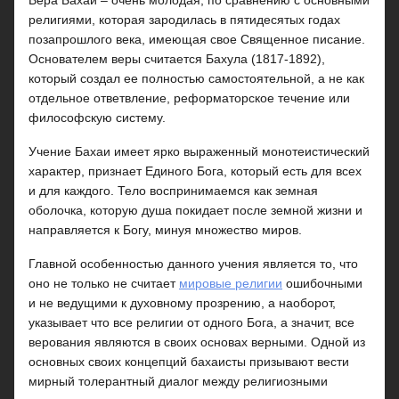
Вера Бахаи – очень молодая, по сравнению с основными
религиями, которая зародилась в пятидесятых годах
позапрошлого века, имеющая свое Священное писание.
Основателем веры считается Бахула (1817-1892),
который создал ее полностью самостоятельной, а не как
отдельное ответвление, реформаторское течение или
философскую систему.
Учение Бахаи имеет ярко выраженный монотеистический
характер, признает Единого Бога, который есть для всех
и для каждого. Тело воспринимаемся как земная
оболочка, которую душа покидает после земной жизни и
направляется к Богу, минуя множество миров.
Главной особенностью данного учения является то, что
оно не только не считает
мировые религии
ошибочными
и не ведущими к духовному прозрению, а наоборот,
указывает что все религии от одного Бога, а значит, все
верования являются в своих основах верными. Одной из
основных своих концепций бахаисты призывают вести
мирный толерантный диалог между религиозными