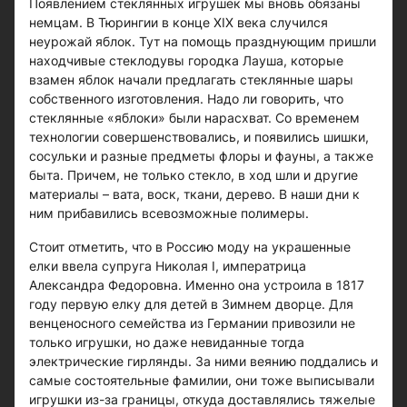
Появлением стеклянных игрушек мы вновь обязаны
немцам. В Тюрингии в конце XIX века случился
неурожай яблок. Тут на помощь празднующим пришли
находчивые стеклодувы городка Лауша, которые
взамен яблок начали предлагать стеклянные шары
собственного изготовления. Надо ли говорить, что
стеклянные «яблоки» были нарасхват. Со временем
технологии совершенствовались, и появились шишки,
сосульки и разные предметы флоры и фауны, а также
быта. Причем, не только стекло, в ход шли и другие
материалы – вата, воск, ткани, дерево. В наши дни к
ним прибавились всевозможные полимеры.
Стоит отметить, что в Россию моду на украшенные
елки ввела супруга Николая I, императрица
Александра Федоровна. Именно она устроила в 1817
году первую елку для детей в Зимнем дворце. Для
венценосного семейства из Германии привозили не
только игрушки, но даже невиданные тогда
электрические гирлянды. За ними веянию поддались и
самые состоятельные фамилии, они тоже выписывали
игрушки из-за границы, откуда доставлялись тяжелые