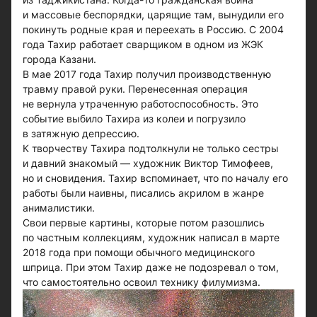
и массовые беспорядки, царящие там, вынудили его
покинуть родные края и переехать в Россию. С 2004
года Тахир работает сварщиком в одном из ЖЭК
города Казани.
В мае 2017 года Тахир получил производственную
травму правой руки. Перенесенная операция
не вернула утраченную работоспособность. Это
событие выбило Тахира из колеи и погрузило
в затяжную депрессию.
К творчеству Тахира подтолкнули не только сестры
и давний знакомый — художник Виктор Тимофеев,
но и сновидения. Тахир вспоминает, что по началу его
работы были наивны, писались акрилом в жанре
анималистики.
Свои первые картины, которые потом разошлись
по частным коллекциям, художник написал в марте
2018 года при помощи обычного медицинского
шприца. При этом Тахир даже не подозревал о том,
что самостоятельно освоил технику филумизма.