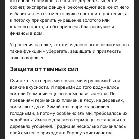
это вполне возмжно. А если же деревце лысеет и
сохнет, эксперты феншуй рекомендуют все же от него
избавиться. На его место лучше поставить растение, а
к потолку прикрепить украшение золотого или
красного цвета, чтобы привлечь благополучие и
финансы в дом.
Украшения на елке, кстати, издавно выполняли именно
такие функции – уберегать, защищать и привлекать
только хорошее.
Защита от темных сил
Считаете, что первыми елочными игрушками были
всякие вкусности. И первыми до того додумались
жители Германии еще во времена язычества. По
преданиям германских племен, в лесу, на деревьях,
жили злые духи. Зимой эти твари становились
голодными, а потому особенно злыми, требовалось их
задобрить. Именно для этого германцы оставляли на
деревьях угощения. Традиция несколько поменялась
свой смысл с приходом в Европу христианства.