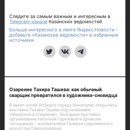
Следите за самым важным и интересным в
Telegram-канале
Казанских ведомостей
Больше интересного в ленте Яндекс.Новости -
добавьте «Казанские ведомости» в избранные
источники.
Озарение Тахира Ташева: как обычный
сварщик превратился в художника-сновидца
В ивент-холле ArtSpace города Иннополис открылась
выставка Тахира Ташева под названием
«Макрокосм.Озарение». Выездная выставка
организована Натальей Гореловой и Денисом
Четыриным - основателями Галереи современного
искусства Сверхмодерна.