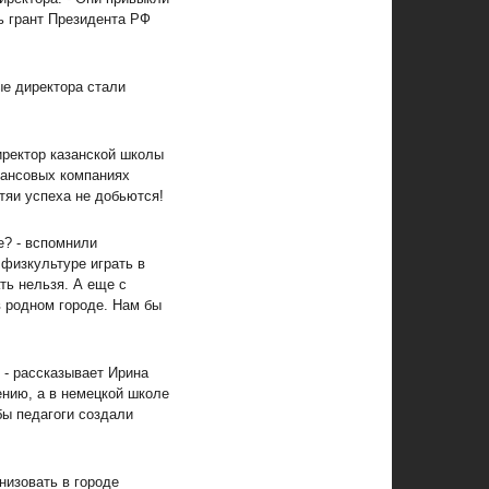
ь грант Президента РФ
ые директора стали
иректор казанской школы
нансовых компаниях
тяи успеха не добьются!
е? - вспомнили
физкультуре играть в
ть нельзя. А еще с
в родном городе. Нам бы
 - рассказывает Ирина
ению, а в немецкой школе
бы педагоги создали
низовать в городе