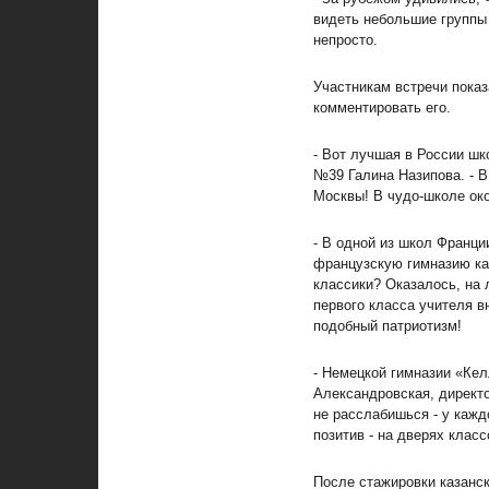
видеть небольшие группы
непросто.
Участникам встречи показ
комментировать его.
- Вот лучшая в России шк
№39 Галина Назипова. - В
Москвы! В чудо-школе око
- В одной из школ Франци
французскую гимназию каз
классики? Оказалось, на 
первого класса учителя в
подобный патриотизм!
- Немецкой гимназии «Кел
Александровская, директо
не расслабишься - у кажд
позитив - на дверях клас
После стажировки казанск