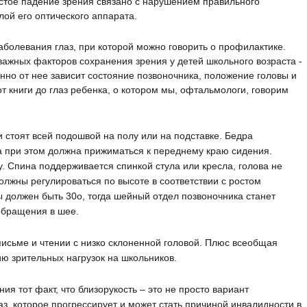
астое падение зрения связано с нарушением правильного
ой его оптического аппарата.
аболевания глаз, при которой можно говорить о профилактике.
 важных факторов сохранения зрения у детей школьного возраста -
но от нее зависит состояние позвоночника, положение головы и
от книги до глаз ребенка, о котором мы, офтальмологи, говорим
 стоят всей подошвой на полу или на подставке. Бедра
а при этом должна прижиматься к переднему краю сидения.
. Спина поддерживается спинкой стула или кресла, голова не
олжны регулироваться по высоте в соответствии с ростом
ы должен быть 30
о
, тогда шейный отдел позвоночника станет
обращения в шее.
 письме и чтении с низко склоненной головой. Плюс всеобщая
ю зрительных нагрузок на школьников.
я тот факт, что близорукость – это не просто вариант
з, которое прогрессирует и может стать причиной инвалидности в