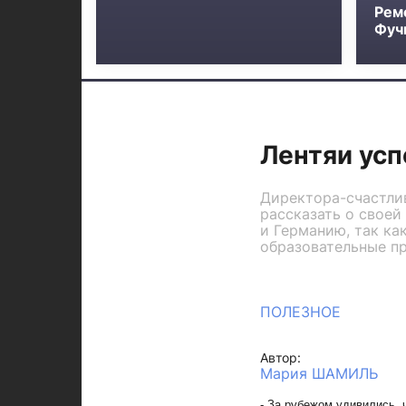
Рем
Фучи
Лентяи усп
Директора-счастли
рассказать о своей
и Германию, так к
образовательные п
ПОЛЕЗНОЕ
Автор:
Мария ШАМИЛЬ
- За рубежом удивились, 