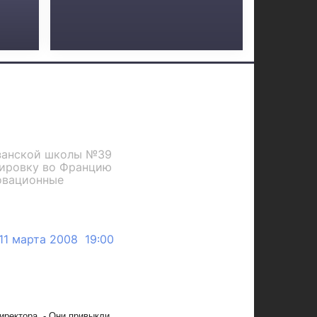
азанской школы №39
ажировку во Францию
новационные
11 марта 2008 19:00
иректора. - Они привыкли