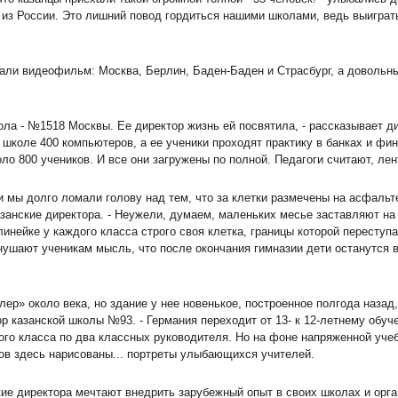
 из России. Это лишний повод гордиться нашими школами, ведь выиграт
али видеофильм: Москва, Берлин, Баден-Баден и Страсбург, а довольн
ола - №1518 Москвы. Ее директор жизнь ей посвятила, - рассказывает д
 школе 400 компьютеров, а ее ученики проходят практику в банках и фи
ло 800 учеников. И все они загружены по полной. Педагоги считают, лен
и мы долго ломали голову над тем, что за клетки размечены на асфальт
анские директора. - Неужели, думаем, маленьких месье заставляют на 
линейке у каждого класса строго своя клетка, границы которой переступа
нушают ученикам мысль, что после окончания гимназии дети останутся 
лер» около века, но здание у нее новенькое, построенное полгода назад,
р казанской школы №93. - Германия переходит от 13- к 12-летнему обуч
ого класса по два классных руководителя. Но на фоне напряженной уче
сов здесь нарисованы... портреты улыбающихся учителей.
ие директора мечтают внедрить зарубежный опыт в своих школах и орга