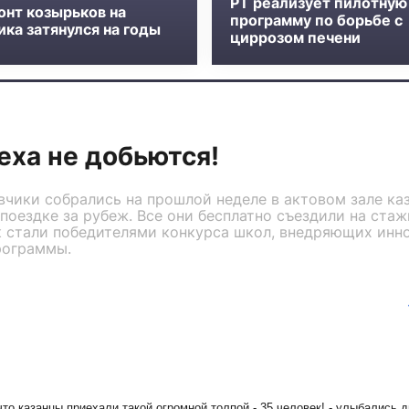
РТ реализует пилотную
онт козырьков на
программу по борьбе с
ка затянулся на годы
циррозом печени
еха не добьются!
вчики собрались на прошлой неделе в актовом зале к
 поездке за рубеж. Все они бесплатно съездили на ст
ак стали победителями конкурса школ, внедряющих ин
рограммы.
что казанцы приехали такой огромной толпой - 35 человек! - улыбались д