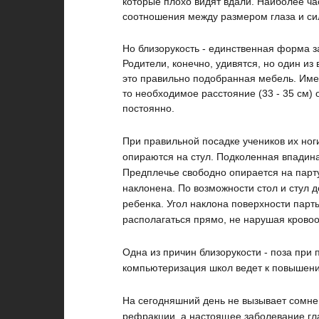
которые плохо видят вдали. Наиболее ч
соотношения между размером глаза и сил
Но близорукость - единственная форма з
Родители, конечно, удивятся, но один из
это правильно подобранная мебель. Имен
то необходимое расстояние (33 - 35 см) 
постоянно.
При правильной посадке учеников их ноги
опираются на стул. Подколенная впадин
Предплечье свободно опирается на парту
наклонена. По возможности стол и стул д
ребенка. Угол наклона поверхности парт
располагаться прямо, не нарушая крово
Одна из причин близорукости - поза при
компьютеризация школ ведет к повышени
На сегодняшний день не вызывает сомнени
рефракции, а настоящее заболевание гла