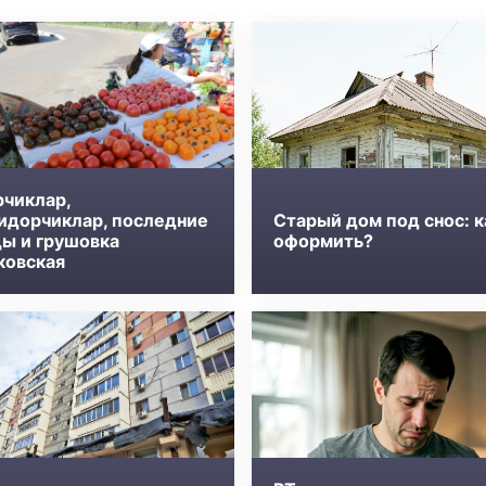
рчиклар,
идорчиклар, последние
Старый дом под снос: к
ды и грушовка
оформить?
ковская