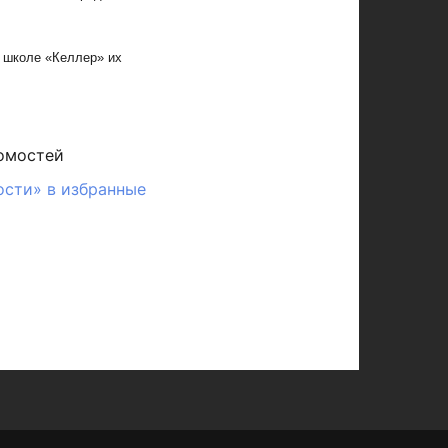
й школе «Келлер» их
омостей
ости» в избранные