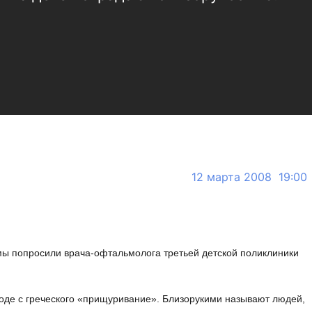
12 марта 2008 19:00
мы попросили врача-офтальмолога третьей детской поликлиники
воде с греческого «прищуривание». Близорукими называют людей,