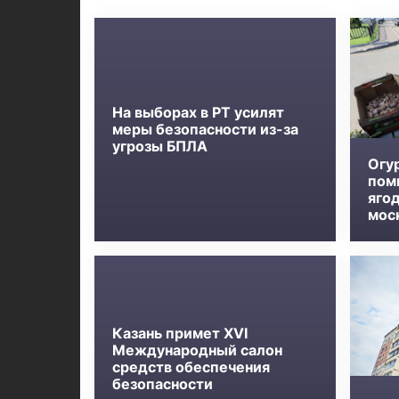
На выборах в РТ усилят
меры безопасности из-за
угрозы БПЛА
Огу
пом
яго
мос
Казань примет XVI
Международный салон
средств обеспечения
безопасности