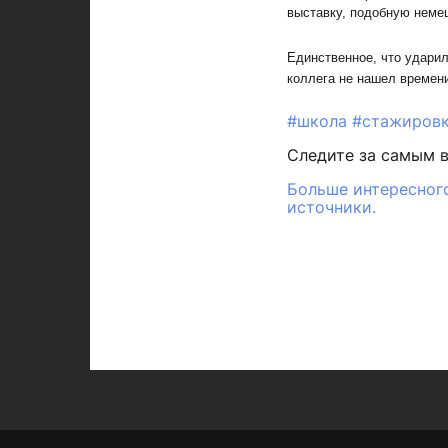
выставку, подобную неме
Единственное, что удари
коллега не нашел времени
#школа
#стажиров
Следите за самым 
Больше интересного
источники.