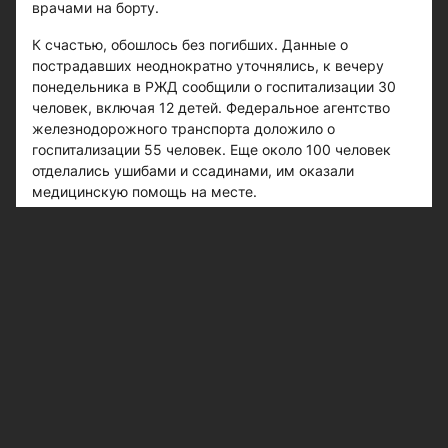
врачами на борту.
К счастью, обошлось без погибших. Данные о
пострадавших неоднократно уточнялись, к вечеру
понедельника в РЖД сообщили о госпитализации 30
человек, включая 12 детей. Федеральное агентство
железнодорожного транспорта доложило о
госпитализации 55 человек. Еще около 100 человек
отделались ушибами и ссадинами, им оказали
медицинскую помощь на месте.
На следующий день министр здравоохранения РФ
Михаил Мурашко сообщил, что на стационарном
лечении продолжают находиться 22 пострадавших, в
том числе 8 детей. В тяжелом состоянии на тот
момент оставались трое, детей среди них нет.
Администрация Котельниковского района
Волгоградской области сообщила, что эвакуированные
с места событий пассажиры будут размещены в
местных ДК и гостиницах. В РЖД уточнили,
эвакуированные пассажиры будут отправлены к