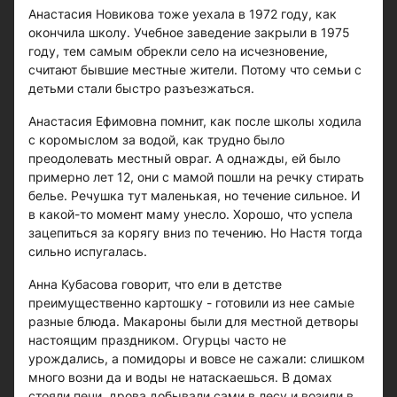
Анастасия Новикова тоже уехала в 1972 году, как
окончила школу. Учебное заведение закрыли в 1975
году, тем самым обрекли село на исчезновение,
считают бывшие местные жители. Потому что семьи с
детьми стали быстро разъезжаться.
Анастасия Ефимовна помнит, как после школы ходила
с коромыслом за водой, как трудно было
преодолевать местный овраг. А однажды, ей было
примерно лет 12, они с мамой пошли на речку стирать
белье. Речушка тут маленькая, но течение сильное. И
в какой-то момент маму унесло. Хорошо, что успела
зацепиться за корягу вниз по течению. Но Настя тогда
сильно испугалась.
Анна Кубасова говорит, что ели в детстве
преимущественно картошку - готовили из нее самые
разные блюда. Макароны были для местной детворы
настоящим праздником. Огурцы часто не
урождались, а помидоры и вовсе не сажали: слишком
много возни да и воды не натаскаешься. В домах
стояли печи, дрова добывали сами в лесу и возили в