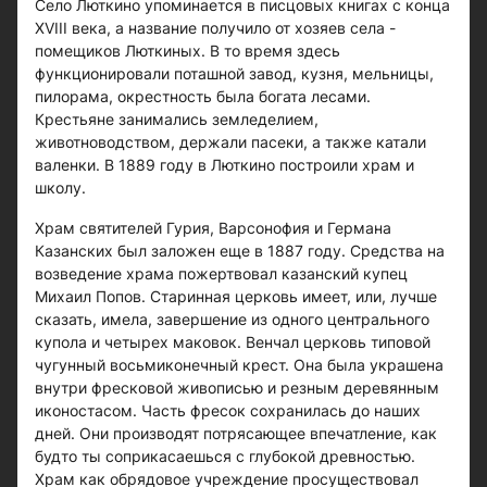
Село Люткино упоминается в писцовых книгах с конца
XVIII века, а название получило от хозяев села -
помещиков Люткиных. В то время здесь
функционировали поташной завод, кузня, мельницы,
пилорама, окрестность была богата лесами.
Крестьяне занимались земледелием,
животноводством, держали пасеки, а также катали
валенки. В 1889 году в Люткино построили храм и
школу.
Храм святителей Гурия, Варсонофия и Германа
Казанских был заложен еще в 1887 году. Средства на
возведение храма пожертвовал казанский купец
Михаил Попов. Старинная церковь имеет, или, лучше
сказать, имела, завершение из одного центрального
купола и четырех маковок. Венчал церковь типовой
чугунный восьмиконечный крест. Она была украшена
внутри фресковой живописью и резным деревянным
иконостасом. Часть фресок сохранилась до наших
дней. Они производят потрясающее впечатление, как
будто ты соприкасаешься с глубокой древностью.
Храм как обрядовое учреждение просуществовал