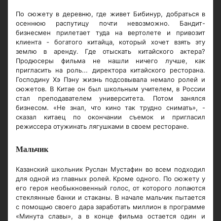
По сюжету в деревню, где живет Бибинур, добраться в
осеннюю распутицу почти невозможно. Бандит-
бизнесмен прилетает туда на вертолете и привозит
клиента - богатого китайца, который хочет взять эту
землю в аренду. Где отыскать китайского актера?
Продюсеры фильма не нашли ничего лучше, как
пригласить на роль... директора китайского ресторана.
Господину Хэ Пэну жизнь подсовывала немало ролей и
сюжетов. В Китае он был школьным учителем, в России
стал преподавателем университета. Потом занялся
бизнесом. «Не знал, что кино так трудно снимать», -
сказал китаец по окончании съемок и пригласил
режиссера отужинать лягушками в своем ресторане.
Мальчик
Казанский школьник Руслан Мустафин во всем подходил
для одной из главных ролей. Кроме одного. По сюжету у
его героя необыкновенный голос, от которого лопаются
стеклянные банки и стаканы. В начале мальчик пытается
с помощью своего дара заработать миллион в программе
«Минута славы», а в конце фильма остается один и