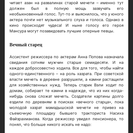
читает азан на развалинах старой мечети – именно тут
должен был в полную мощь зазвучать его
необыкновенный голос. Тут-то и выяснилось, что у юного
актера почти нет музыкального слуха и голоса. Однако в
кино происходят чудеса! И ныне голосу его героя
Мансура могут позавидовать лучшие оперные певцы.
Вечный старец
Ассистент режиссера по актерам Анна Попова назначала
свидания сотням мужчин старше семидесяти. И на
каждое добросовестно ходила. Все для того, чтобы найти
одного-единственного – на роль хазрата. При советской
власти мечеть в деревне разрушили, а камни растащили
для хозяйственных нужд. Теперь старик Вэли ходит по
домам, собирает те камни в надежде, что из них когда-
нибудь снова сложат мечеть. Создатели картины долго
ездили по деревням в поисках «вечного старца», пока
молодой хазрат мамадышской мечети не привез на
съемочную площадку бывшего тракториста Насиха
Файзрахманова. Когда режиссер увидел пенсионера, то
понял, что больше никого искать не надо: