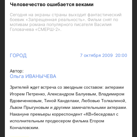
Человечество ошибается веками
Сегодня на экраны страны выходит фантастический
боевик «Запрещенная реальность». Фильм снят по
мотивам романа популярного писателя Василия
Головачева «СМЕРШ-2».
ГОРОД
7 октября 2009 20:00
Автор:
Ольга ИВАНЫЧЕВА
Зрителей ждет встреча со звездным составом: актерами
Игорем Петренко, Александром Балуевым, Владимиром
Вдовиченковым, Тиной Канделаки, Любовью Толкалиной,
Львом Прыгуновым и другими замечательными актерами.
Накануне премьеры корреспондент «КВ»беседовал с
исполнительным продюсером фильма Егором
Кончаловским.