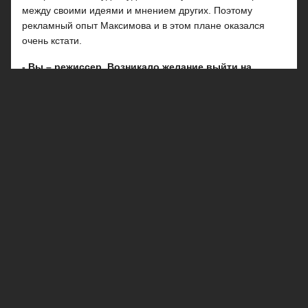
между своими идеями и мнением других. Поэтому
рекламный опыт Максимова и в этом плане оказался
очень кстати.
- Вы – режиссер. Возникало желание выйти на
съемочную площадку, что-то подсказать, начать
руководить процессом?
- Я просто не мешал Косте. Но, безусловно, обращал его
внимание на определенные вещи, которые казались мне
важными. У нас постоянно говорят о конфликте между
двумя главными творческими единицами – режиссером и
продюсером. Их представляют как два полюса: плюс и
минус. На самом деле они должны существовать как
братья-близнецы. Продюсер обязан понимать, почему он
выбрал этого режиссера, а также зачем и для кого делает
эту картину, любить ее.
- «Запрещенная реальность» касается глобальных
проблем – угрозы человечеству, сращивания
госструктур с криминалом. Это фильм-