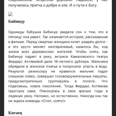
получилась притча о добре и зле. И о пути к Богу.
Бибинур
Однажды бабушка Бибинур увидела сон о том, что в
пятницу она умрет. Так начинается история, рассказанная
в фильме. Перед смертью женщина хочет раздать долги -
и это круто меняет неотвратимый, казалось бы, ход
жизни всех деревенских жителей. Чтобы снять, как
Бибинур падает в реку, актрисе Камаловского театра
Фирдаус Ахтямовой дали 16-летнего дублера. Мальчика
обрядили в женское платье и попросили упасть в воду.
Результат режиссеру не нравился: мальчик падал
слишком ловко, совершал головокружительные пируэты,
предусмотрительно группируясь в полете. Что
поделаешь, новое поколение. Тогда Фирдаус Ахтямова
прыгнула сама. Плюхнулась в свои зрелые годы в
ледяную реку. Неловко, но естественно. Никогда она так
не ждала команды «Стоп, снято!»
Китаец