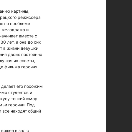
анию картины,
турецкого режиссера
ает о проблеме
, мелодрама и
начинает вместе с
0 лет, а она до сих
нт в жизни девушки
ния двоих постоянно
лушая их советы,
це фильма героиня
е делает его похожим
имо студентов и
вкусу тонкий юмор
мьи героини. Под
и все находят общий
вошел в зал с