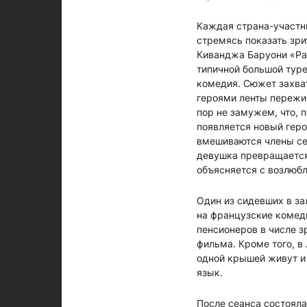
Каждая страна-участн
стремясь показать зри
Киванджа Баруони «Ра
типичной большой туре
комедия. Сюжет захват
героями ленты пережив
пор не замужем, что, 
появляется новый геро
вмешиваются члены се
девушка превращается 
объясняется с возлюбл
Один из сидевших в за
на французские комеди
пенсионеров в числе з
фильма. Кроме того, в
одной крышей живут и 
язык.
После сеанса состоял