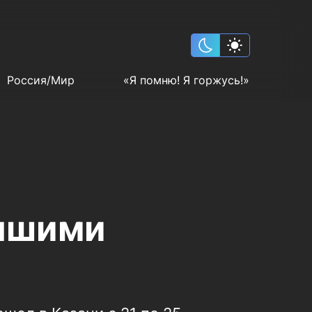
Россия/Мир
«Я помню! Я горжусь!»
учшими