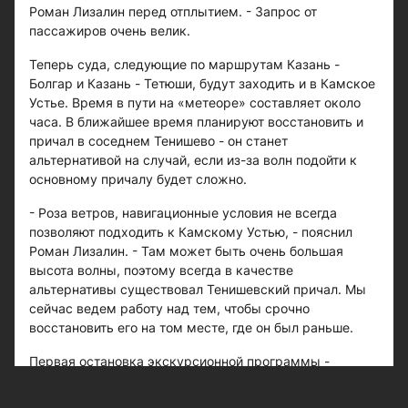
Роман Лизалин перед отплытием. - Запрос от
пассажиров очень велик.
Теперь суда, следующие по маршрутам Казань -
Болгар и Казань - Тетюши, будут заходить и в Камское
Устье. Время в пути на «метеоре» составляет около
часа. В ближайшее время планируют восстановить и
причал в соседнем Тенишево - он станет
альтернативой на случай, если из-за волн подойти к
основному причалу будет сложно.
- Роза ветров, навигационные условия не всегда
позволяют подходить к Камскому Устью, - пояснил
Роман Лизалин. - Там может быть очень большая
высота волны, поэтому всегда в качестве
альтернативы существовал Тенишевский причал. Мы
сейчас ведем работу над тем, чтобы срочно
восстановить его на том месте, где он был раньше.
Первая остановка экскурсионной программы -
смотровая площадка. С высокого берега открывается
вид на место, где Волга сливается с Камой, образуя