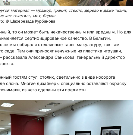
гой материал — мрамор, гранит, стекло, дерево и даже ткани,
ие как текстиль, мех, бархат.
о: © Шахерезада Курбанова
ичный, то он может быть некачественным или вредным. Но для
рименяется сертифицированное качество. В Бельгии,
ньше мы собирали стеклянные тары, макулатуру, так там
го сада. Там они приносят ненужные из пластика игрушки,
, – рассказала Александра Санькова, генеральный директор
роекта.
нный гостям стул, столик, светильник в виде носорога
иде слона. Многие дизайнеры специально оставляют окраску
понимали, из чего сделаны эти предметы.