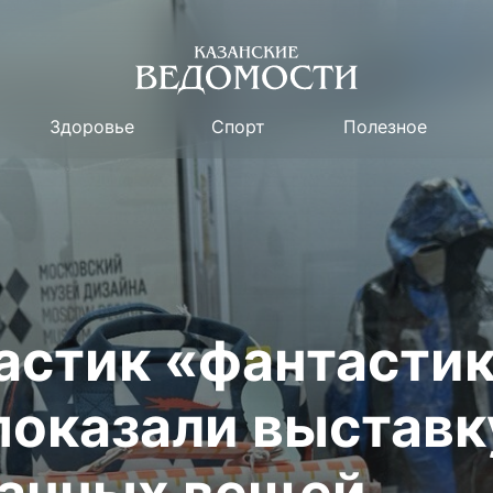
Здоровье
Спорт
Полезное
астик «фантастик
показали выставк