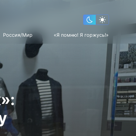
Россия/Мир
«Я помню! Я горжусь!»
»:
у