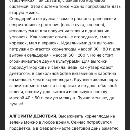
стаканчиках, так сказать, с закрытой корневой
системой. Этой системе тоже можно попробовать дать
вторую жизнь.
Сельдерей и петрушка - самые распространенные и
неприхотливые растения (после лука, конечно),
используемые для получения зелени в домашних
условиях. Как говорят опытные огородники, «мал
корешок, мал и вершок». Идеальными для выгонки
петрушки считаются корнеплоды массой 30 - 80 г, для
выгонки сельдерея - массой 60 - 200 г. Но не стоит
ограничиваться двумя культурами. Для выгонки
подойдут морковь и свекла. Ведь, как утверждают
диетологи, в свекольной ботве витаминов и каротина
не меньше, чем в корнеплодах. Крупные экземпляры
занимают много места в горшках и не дают обильной
зелени, поэтому для выгонки используют свеклу
массой 40 - 60 г, самую мелкую. Лучше меньше, да
лучше!
АЛГОРИТМ ДЕЙСТВИЯ.
Высаживать корнеплоды на
зелень можно в любое время. Сейчас потребуется
подсветка, а в феврале-марте световой день заметно