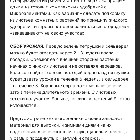
суперфосфата из расчета 5 г на 1 л воды, но проще -
одним из готовых комплексных удобрений с
микроэлементами. Как вариант - сделать подкормку
из листьев комнатных растений по принципу жидкого
удобрения из травы, которое рачительные огородники
«заквашивают» на своих участках.
СБОР УРОЖАЯ.
Первую зелень петрушки и сельдерея
можно будет отведать через 2 - 3 недели после
посадки. Срезают ее с внешней стороны растений,
начиная с нижних листьев и не оставляя черешков.
Если все пойдет хорошо, каждый корнеплод петрушки
будет давать урожай в течение 6 недель, а сельдерея
- в течение 8. Корневые сорта дают меньше зелени,
зато в течение длительного времени. С листовых
зелени получается больше, но силы у растений быстро
истощаются.
Предусмотрительные огородники с осени запасают
материал для выгонки, и зимними днями на их
подоконниках зеленеют шнитт-лук, щавель и ревень, а
у самых продвинутых - витлуф и спаржа.