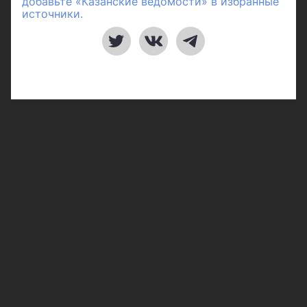
добавьте «Казанские ведомости» в избранные
источники.
Рубрики
Город
Республика
Россия/Мир
Здоровье
Полезное
Спорт
Газета
Фотогалереи
Вакансии
Конкурс «Мой Тукай»