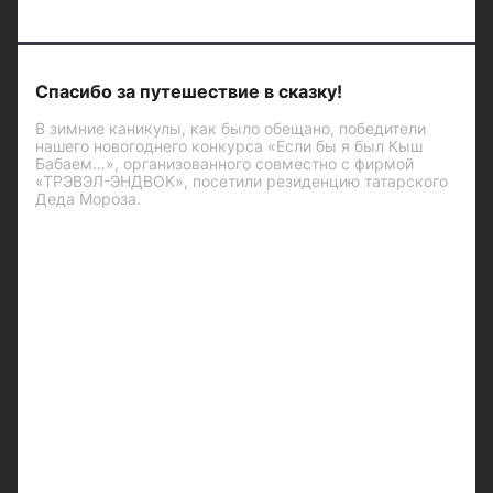
Спасибо за путешествие в сказку!
В зимние каникулы, как было обещано, победители
нашего новогоднего конкурса «Если бы я был Кыш
Бабаем…», организованного совместно с фирмой
«ТРЭВЭЛ-ЭНДВОК», посетили резиденцию татарского
Деда Мороза.