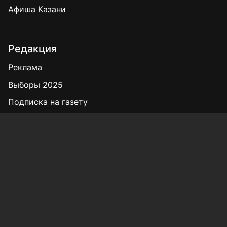
Афиша Казани
Редакция
Реклама
Выборы 2025
Подписка на газету
«КВ» - 35!
Для сообщений о фактах коррупции:
Shamil.Sadykov@tatmedia.ru