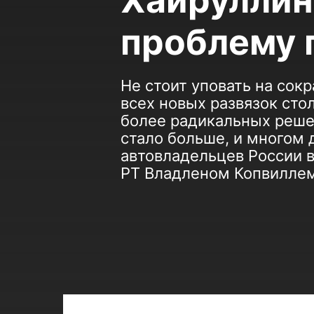
Хайруллин
проблему 
Не стоит уповать на сок
всех новых развязок сто
более радикальных решен
стало больше, и многом
автовладельцев России 
РТ Владленом Копвилле