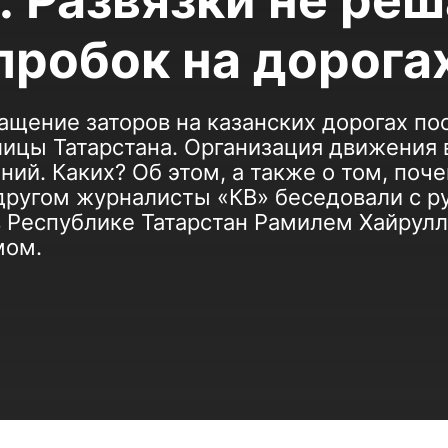
: Развязки не реш
пробок на дорога
ращение заторов на казанских дорогах по
лицы Татарстана. Организация движения 
ий. Каких? Об этом, а также о том, поч
 другом журналисты «КВ» беседовали с 
в Республике Татарстан Рамилем Хайрул
мом.