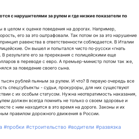
тся с нарушителями за рулем и где низкие показатели по
ы в целом к оценке поведения на дорогах. Например,
ость, его за это оштрафовали. Так потом он за это нарушение
 принцип равенства в ответственности соблюдается. В Италии
ицейские. Он вышел и попытался чисто по-русски «гнать
... В результате его за пререкания с полицейскими еще
лларов в переводе с евро. А премьер-министр потом так же,
нялся за поведение своего сына.
тысяч рублей пьяным за рулем. И что? В первую очередь все
есть спецсубъекты - судьи, прокуроры, для них существуют
твии с их особым статусом. Нужна неотвратимость наказания,
улем должен всегда помнить не только о своем здоровье и
месте с ним находится в это время на дороге. Законы и их
авным правилом дорожного движения в России.
да
#пробки
#строительство
#водители
#развязка