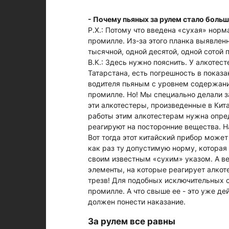
- Почему пьяных за рулем стало боль
Р.Х.: Потому что введена «сухая» нор
промилле. Из-за этого планка выявлен
тысячной, одной десятой, одной сотой 
В.К.: Здесь нужно пояснить. У алкоте
Татарстана, есть погрешность в показа
водителя пьяным с уровнем содержани
промилле. Но! Мы специально делали з
эти алкотестеры, произведенные в Кит
работы этим алкотестерам нужна опред
реагируют на посторонние вещества. Н
Вот тогда этот китайский прибор может 
как раз ту допустимую норму, котора
своим известным «сухим» указом. А ве
элементы, на которые реагирует алкоте
трезв! Для подобных исключительных с
промилле. А что свыше ее - это уже де
должен понести наказание.
За рулем все равны