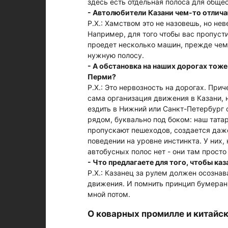
здесь есть отдельная полоса для обще
- Автолюбители Казани чем-то отлича
Р.Х.: Хамством это не назовешь, но нев
Например, для того чтобы вас пропусти
проедет несколько машин, прежде чем
нужную полосу.
- А обстановка на наших дорогах тоже
Перми?
Р.Х.: Это нервозность на дорогах. При
сама организация движения в Казани, 
ездить в Нижний или Санкт-Петербург 
рядом, буквально под боком: наш тата
пропускают пешеходов, создается даже
поведении на уровне инстинкта. У них, 
автобусных полос нет - они там прост
- Что предлагаете для того, чтобы ка
Р.Х.: Казанец за рулем должен осознава
движения. И помнить принцип бумеранга
мной потом.
О коварных промилле и китайс