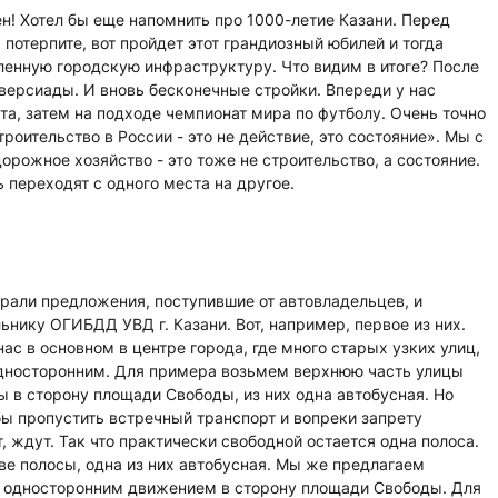
н! Хотел бы еще напомнить про 1000-летие Казани. Перед
 потерпите, вот пройдет этот грандиозный юбилей и тогда
ленную городскую инфраструктуру. Что видим в итоге? После
версиады. И вновь бесконечные стройки. Впереди у нас
а, затем на подходе чемпионат мира по футболу. Очень точно
роительство в России - это не действие, это состояние». Мы с
рожное хозяйство - это тоже не строительство, а состояние.
 переходят с одного места на другое.
брали предложения, поступившие от автовладельцев, и
ьнику ОГИБДД УВД г. Казани. Вот, например, первое из них.
с в основном в центре города, где много старых узких улиц,
дносторонним. Для примера возьмем верхнюю часть улицы
ы в сторону площади Свободы, из них одна автобусная. Но
обы пропустить встречный транспорт и вопреки запрету
т, ждут. Так что практически свободной остается одна полоса.
две полосы, одна из них автобусная. Мы же предлагаем
 с односторонним движением в сторону площади Свободы. Для