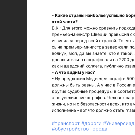
- Какие страны наиболее успешно борю
этой части?
В.К.: Для этого можно сравнить подход
премьер-министр Швеции превысил скор
извинялся перед всей страной. То есть
сына премьер-министра задержали пол
волну», мол, да вы знаете, кто я такой
дополнительно оштрафовали на 2200 до
как и шведский коллега, публично изви
- А что видим у нас?
- Ну предложил Медведев штраф в 500 
должны быть равны. А у нас в России 
другие судебные процедуры в соответс
а не увеличение штрафов. Человек за р
жизни, но и о безопасности всех, кто в
исполнение - вот что должно стать гл
#транспорт
#дороги
#Универсиа
#обустройство города