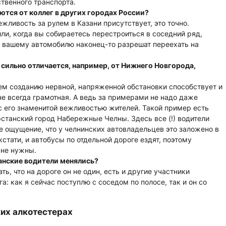
ственного транспорта.
ются от коллег в других городах России?
ежливость за рулем в Казани присутствует, это точно.
ли, когда вы собираетесь перестроиться в соседний ряд,
 вашему автомобилю наконец-то разрешат переехать на
 сильно отличается, например, от Нижнего Новгорода,
чем созданию нервной, напряженной обстановки способствует и
не всегда грамотная. А ведь за примерами не надо даже
с его знаменитой вежливостью жителей. Такой пример есть
рстанский город Набережные Челны. Здесь все (!) водители
 ощущение, что у челнинских автовладельцев это заложено в
кстати, и автобусы по отдельной дороге ездят, поэтому
о не нужны.
занские водители менялись?
ть, что на дороге он не один, есть и другие участники
: как я сейчас поступлю с соседом по полосе, так и он со
ких алкотестерах