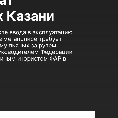
ат
х Казани
сле ввода в эксплуатацию
в мегаполисе требует
ему пьяных за рулем
руководителем Федерации
линым и юристом ФАР в