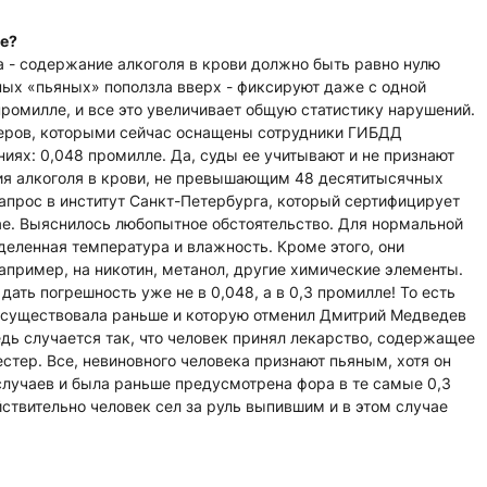
ше?
ма - содержание алкоголя в крови должно быть равно нулю
ных «пьяных» поползла вверх - фиксируют даже с одной
промилле, и все это увеличивает общую статистику нарушений.
стеров, которыми сейчас оснащены сотрудники ГИБДД
ниях: 0,048 промилле. Да, суды ее учитывают и не признают
я алкоголя в крови, не превышающим 48 десятитысячных
апрос в институт Санкт-Петербурга, который сертифицирует
ае. Выяснилось любопытное обстоятельство. Для нормальной
еленная температура и влажность. Кроме этого, они
апример, на никотин, метанол, другие химические элементы.
дать погрешность уже не в 0,048, а в 0,3 промилле! То есть
я существовала раньше и которую отменил Дмитрий Медведев
дь случается так, что человек принял лекарство, содержащее
стер. Все, невиновного человека признают пьяным, хотя он
лучаев и была раньше предусмотрена фора в те самые 0,3
йствительно человек сел за руль выпившим и в этом случае