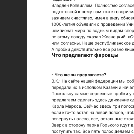
Владлен Копвиллем: Полностью согласе
подготовкой к нему нам тоже говорили:
заживем счастливо, имея в виду обнов
1000-летия объявили о проведении Уни
чемпионат мира по водным видам спорт
по этому поводу сказал Жванецкий: «Ст
ним согласны. Наше республиканское до
А пробки действительно все равно лишь
Что предлагают фаровцы
- Что же вы предлагаете?
В.К.: На сайте нашей федерации мы со
передали их в исполком Казани и начал
Поскольку самые серьезные пробки у на
предлагаем сделать здесь движение о
Карла Маркса. Сейчас здесь три полос
если кто-то встал на левой полосе, чт
повернуть налево, все, остальные стоя
Вверх в сторону парка Горького идут 
поступить так. Все пять полос делаем