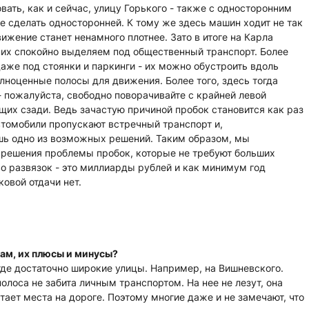
ать, как и сейчас, улицу Горького - также с односторонним
 сделать односторонней. К тому же здесь машин ходит не так
вижение станет ненамного плотнее. Зато в итоге на Карла
них спокойно выделяем под общественный транспорт. Более
даже под стоянки и паркинги - их можно обустроить вдоль
полноценные полосы для движения. Более того, здесь тогда
- пожалуйста, свободно поворачивайте с крайней левой
щих сзади. Ведь зачастую причиной пробок становится как раз
автомобили пропускают встречный транспорт и,
ишь одно из возможных решений. Таким образом, мы
 решения проблемы пробок, которые не требуют больших
во развязок - это миллиарды рублей и как минимум год
ковой отдачи нет.
ам, их плюсы и минусы?
а где достаточно широкие улицы. Например, на Вишневского.
олоса не забита личным транспортом. На нее не лезут, она
тает места на дороге. Поэтому многие даже и не замечают, что