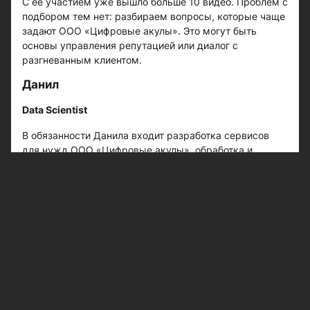
С ее участием уже вышло больше 10 видео. Проблем с
подбором тем нет: разбираем вопросы, которые чаще
задают ООО «Цифровые акулы». Это могут быть
основы управления репутацией или диалог с
разгневанным клиентом.
Данил
Data Scientist
В обязанности Данила входит разработка сервисов
для нужд ООО «Цифровые акулы», обработка и
аналитика данных. Все вроде бы строго и
математично, но интересы Данила выходят за
пределы IT.
Если поинтересуетесь отзывами сотрудников Digital
Sharks, то узнаете, что «Вечер с интересными
людьми» — наше корпоративное интервью-шоу. Зачем
искать героев для диалога вне компании, если рядом
с тобой работает столько интересных людей, верно?
Данил выступает продюсером, режиссером-