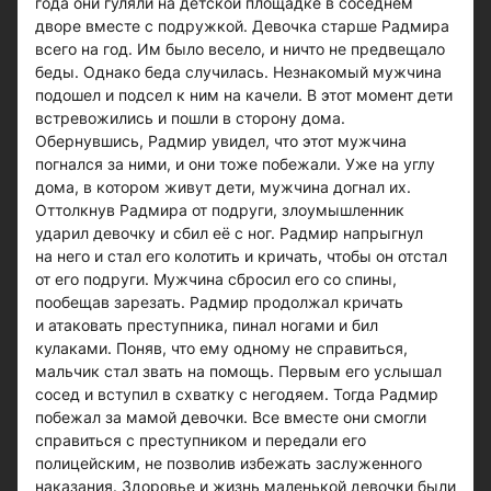
года они гуляли на детской площадке в соседнем
дворе вместе с подружкой. Девочка старше Радмира
всего на год. Им было весело, и ничто не предвещало
беды. Однако беда случилась. Незнакомый мужчина
подошел и подсел к ним на качели. В этот момент дети
встревожились и пошли в сторону дома.
Обернувшись, Радмир увидел, что этот мужчина
погнался за ними, и они тоже побежали. Уже на углу
дома, в котором живут дети, мужчина догнал их.
Оттолкнув Радмира от подруги, злоумышленник
ударил девочку и сбил её с ног. Радмир напрыгнул
на него и стал его колотить и кричать, чтобы он отстал
от его подруги. Мужчина сбросил его со спины,
пообещав зарезать. Радмир продолжал кричать
и атаковать преступника, пинал ногами и бил
кулаками. Поняв, что ему одному не справиться,
мальчик стал звать на помощь. Первым его услышал
сосед и вступил в схватку с негодяем. Тогда Радмир
побежал за мамой девочки. Все вместе они смогли
справиться с преступником и передали его
полицейским, не позволив избежать заслуженного
наказания. Здоровье и жизнь маленькой девочки были