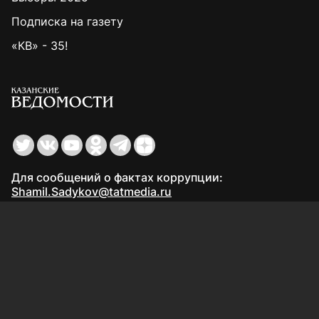
Подписка на газету
«КВ» - 35!
Для сообщений о фактах коррупции:
Shamil.Sadykov@tatmedia.ru
Учредитель СМИ: АО «ТАТМЕДИА»
420066, Российская Федерация, Республика
Татарстан, г. Казань, ул. Декабристов, д. 2
Редакция:
(843) 562-64-30
info@kazved.ru
Рекламный отдел
:
(843) 562-64-35
ads@kazved.ru
© 1991 – 2026 Филиал АО «ТАТМЕДИА» «Редакция газеты