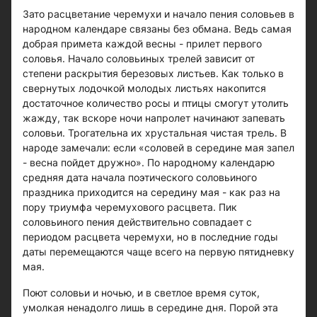
Зато расцветание черемухи и начало пения соловьев в
народном календаре связаны без обмана. Ведь самая
добрая примета каждой весны - прилет первого
соловья. Начало соловьиных трелей зависит от
степени раскрытия березовых листьев. Как только в
свернутых лодочкой молодых листьях накопится
достаточное количество росы и птицы смогут утолить
жажду, так вскоре ночи напролет начинают запевать
соловьи. Трогательна их хрустальная чистая трель. В
народе замечали: если «соловей в середине мая запел
- весна пойдет дружно». По народному календарю
средняя дата начала поэтического соловьиного
праздника приходится на середину мая - как раз на
пору триумфа черемухового расцвета. Пик
соловьиного пения действительно совпадает с
периодом расцвета черемухи, но в последние годы
даты перемещаются чаще всего на первую пятидневку
мая.
Поют соловьи и ночью, и в светлое время суток,
умолкая ненадолго лишь в середине дня. Порой эта