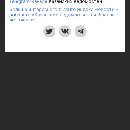
Telegram-канале
Казанских ведомостей
Больше интересного в ленте Яндекс.Новости -
добавьте «Казанские ведомости» в избранные
источники.
Рубрики
Город
Республика
Россия/Мир
Здоровье
Полезное
Спорт
Газета
Фотогалереи