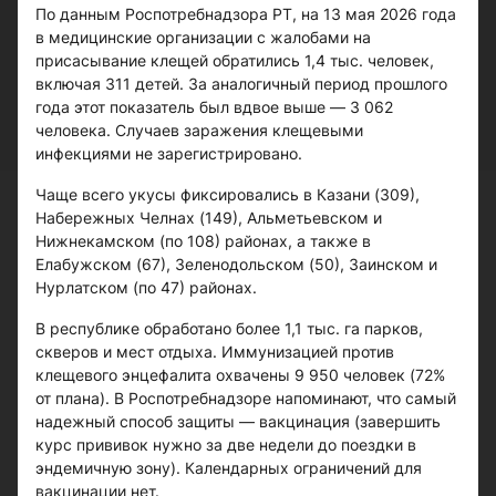
По данным Роспотребнадзора РТ, на 13 мая 2026 года
в медицинские организации с жалобами на
присасывание клещей обратились 1,4 тыс. человек,
включая 311 детей. За аналогичный период прошлого
года этот показатель был вдвое выше — 3 062
человека. Случаев заражения клещевыми
инфекциями не зарегистрировано.
Чаще всего укусы фиксировались в Казани (309),
Набережных Челнах (149), Альметьевском и
Нижнекамском (по 108) районах, а также в
Елабужском (67), Зеленодольском (50), Заинском и
Нурлатском (по 47) районах.
В республике обработано более 1,1 тыс. га парков,
скверов и мест отдыха. Иммунизацией против
клещевого энцефалита охвачены 9 950 человек (72%
от плана). В Роспотребнадзоре напоминают, что самый
надежный способ защиты — вакцинация (завершить
курс прививок нужно за две недели до поездки в
эндемичную зону). Календарных ограничений для
вакцинации нет.